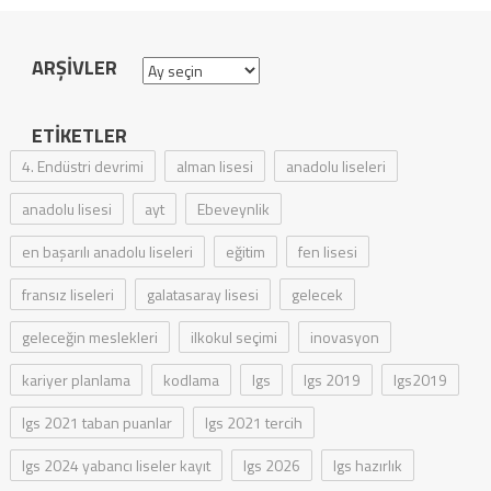
ARŞIVLER
Arşivler
ETIKETLER
4. Endüstri devrimi
alman lisesi
anadolu liseleri
anadolu lisesi
ayt
Ebeveynlik
en başarılı anadolu liseleri
eğitim
fen lisesi
fransız liseleri
galatasaray lisesi
gelecek
geleceğin meslekleri
ilkokul seçimi
inovasyon
kariyer planlama
kodlama
lgs
lgs 2019
lgs2019
lgs 2021 taban puanlar
lgs 2021 tercih
lgs 2024 yabancı liseler kayıt
lgs 2026
lgs hazırlık