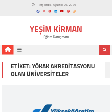
Skip
Perşembe, Ağustos 06, 2026
to
content
YEŞIM KIRMAN
Eğitim Danışmanı
ETIKET:
YÖKAK AKREDITASYONU
OLAN ÜNIVERSITELER