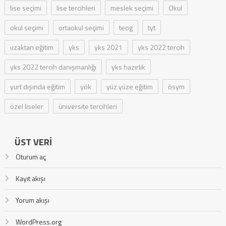
lise seçimi
lise tercihleri
meslek seçimi
Okul
okul seçimi
ortaokul seçimi
teog
tyt
uzaktan eğitim
yks
yks 2021
yks 2022 tercih
yks 2022 tercih danışmanlığı
yks hazırlık
yurt dışında eğitim
yök
yüz yüze eğitim
ösym
özel liseler
üniversite tercihleri
ÜST VERI
Oturum aç
Kayıt akışı
Yorum akışı
WordPress.org