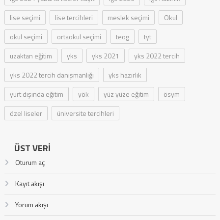
lise seçimi
lise tercihleri
meslek seçimi
Okul
okul seçimi
ortaokul seçimi
teog
tyt
uzaktan eğitim
yks
yks 2021
yks 2022 tercih
yks 2022 tercih danışmanlığı
yks hazırlık
yurt dışında eğitim
yök
yüz yüze eğitim
ösym
özel liseler
üniversite tercihleri
ÜST VERI
Oturum aç
Kayıt akışı
Yorum akışı