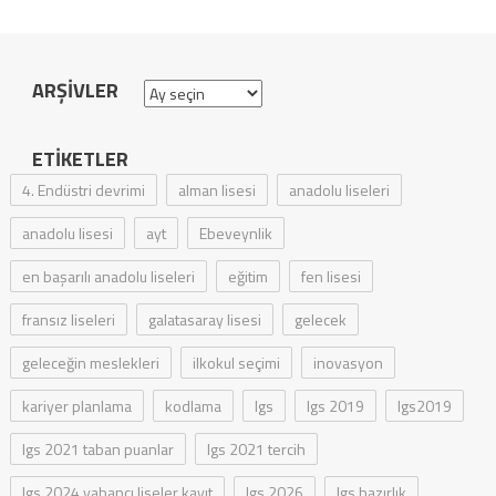
ARŞIVLER
Arşivler
ETIKETLER
4. Endüstri devrimi
alman lisesi
anadolu liseleri
anadolu lisesi
ayt
Ebeveynlik
en başarılı anadolu liseleri
eğitim
fen lisesi
fransız liseleri
galatasaray lisesi
gelecek
geleceğin meslekleri
ilkokul seçimi
inovasyon
kariyer planlama
kodlama
lgs
lgs 2019
lgs2019
lgs 2021 taban puanlar
lgs 2021 tercih
lgs 2024 yabancı liseler kayıt
lgs 2026
lgs hazırlık