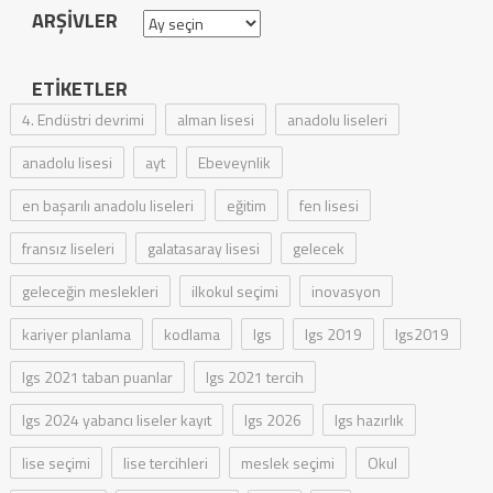
ARŞIVLER
Arşivler
ETIKETLER
4. Endüstri devrimi
alman lisesi
anadolu liseleri
anadolu lisesi
ayt
Ebeveynlik
en başarılı anadolu liseleri
eğitim
fen lisesi
fransız liseleri
galatasaray lisesi
gelecek
geleceğin meslekleri
ilkokul seçimi
inovasyon
kariyer planlama
kodlama
lgs
lgs 2019
lgs2019
lgs 2021 taban puanlar
lgs 2021 tercih
lgs 2024 yabancı liseler kayıt
lgs 2026
lgs hazırlık
lise seçimi
lise tercihleri
meslek seçimi
Okul