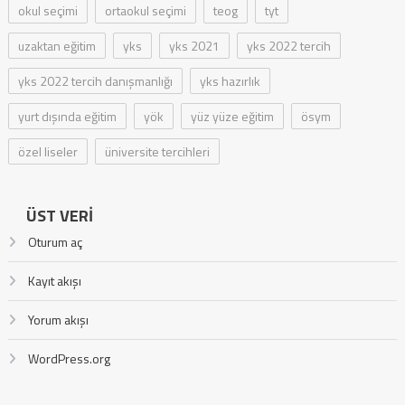
okul seçimi
ortaokul seçimi
teog
tyt
uzaktan eğitim
yks
yks 2021
yks 2022 tercih
yks 2022 tercih danışmanlığı
yks hazırlık
yurt dışında eğitim
yök
yüz yüze eğitim
ösym
özel liseler
üniversite tercihleri
ÜST VERI
Oturum aç
Kayıt akışı
Yorum akışı
WordPress.org