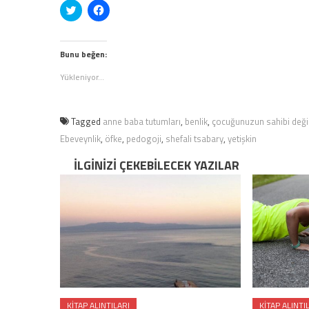
Twitter
Facebook'ta
üzerinde
paylaşmak
paylaşmak
için
için
tıklayın
tıklayın
(Yeni
(Yeni
pencerede
Bunu beğen:
pencerede
açılır)
açılır)
Yükleniyor...
Tagged
anne baba tutumları
,
benlik
,
çocuğunuzun sahibi değil
Ebeveynlik
,
öfke
,
pedogoji
,
shefali tsabary
,
yetişkin
İLGINIZI ÇEKEBILECEK YAZILAR
KITAP ALINTILARI
KITAP ALINTI