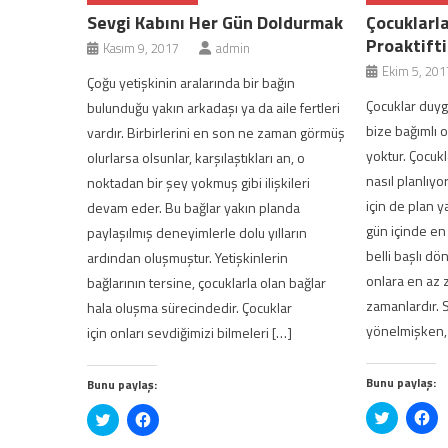
Sevgi Kabını Her Gün Doldurmak
Çocuklarla
Proaktifti
Kasım 9, 2017
admin
Ekim 5, 201
Çoğu yetişkinin aralarında bir bağın
Çocuklar duygu
bulunduğu yakın arkadaşı ya da aile fertleri
bize bağımlı 
vardır. Birbirlerini en son ne zaman görmüş
yoktur. Çocuk
olurlarsa olsunlar, karşılaştıkları an, o
nasıl planlıy
noktadan bir şey yokmuş gibi ilişkileri
için de plan 
devam eder. Bu bağlar yakın planda
gün içinde en
paylaşılmış deneyimlerle dolu yılların
belli başlı d
ardından oluşmuştur. Yetişkinlerin
onlara en az 
bağlarının tersine, çocuklarla olan bağlar
zamanlardır. 
hala oluşma sürecindedir. Çocuklar
yönelmişken,
için onları sevdiğimizi bilmeleri […]
Bunu paylaş:
Bunu paylaş:
Twitter
Fa
Twitter
Facebook'ta
üzerinde
pa
üzerinde
paylaşmak
paylaşma
içi
paylaşmak
için