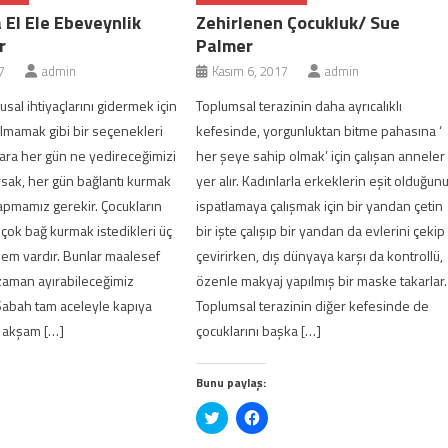
 El Ele Ebeveynlik
Zehirlenen Çocukluk/ Sue
r
Palmer
7
admin
Kasım 6, 2017
admin
sal ihtiyaçlarını gidermek için
Toplumsal terazinin daha ayrıcalıklı
olmamak gibi bir seçenekleri
kefesinde, yorgunluktan bitme pahasına ‘
lara her gün ne yedireceğimizi
her şeye sahip olmak’ için çalışan anneler
orsak, her gün bağlantı kurmak
yer alır. Kadınlarla erkeklerin eşit olduğun
yapmamız gerekir. Çocukların
ispatlamaya çalışmak için bir yandan çetin
 çok bağ kurmak istedikleri üç
bir işte çalışıp bir yandan da evlerini çekip
önem vardır. Bunlar maalesef
çevirirken, dış dünyaya karşı da kontrollü,
zaman ayırabileceğimiz
özenle makyaj yapılmış bir maske takarlar.
Sabah tam aceleyle kapıya
Toplumsal terazinin diğer kefesinde de
 akşam […]
çocuklarını başka […]
Bunu paylaş:
cebook'ta
Twitter
Facebook'ta
ylaşmak
üzerinde
paylaşmak
k
n
paylaşmak
için