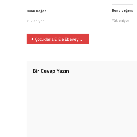
için
tık
için
tıklayın
tıklayın
(Y
tıklayın
(Yeni
(Yeni
pe
Bunu beğen:
(Yeni
pencerede
Bunu beğen:
pencered
açı
pencerede
açılır)
açılır)
açılır)
Yükleniyor...
Yükleniyor...
Yazı
Çocuklarla El Ele Ebeveynlik Proaktiftir
gezinmesi
Bir Cevap Yazın