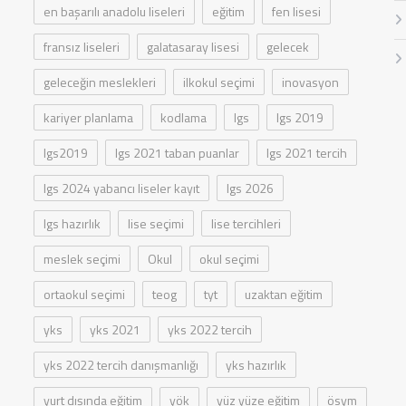
en başarılı anadolu liseleri
eğitim
fen lisesi
fransız liseleri
galatasaray lisesi
gelecek
geleceğin meslekleri
ilkokul seçimi
inovasyon
kariyer planlama
kodlama
lgs
lgs 2019
lgs2019
lgs 2021 taban puanlar
lgs 2021 tercih
lgs 2024 yabancı liseler kayıt
lgs 2026
lgs hazırlık
lise seçimi
lise tercihleri
meslek seçimi
Okul
okul seçimi
ortaokul seçimi
teog
tyt
uzaktan eğitim
yks
yks 2021
yks 2022 tercih
yks 2022 tercih danışmanlığı
yks hazırlık
yurt dışında eğitim
yök
yüz yüze eğitim
ösym