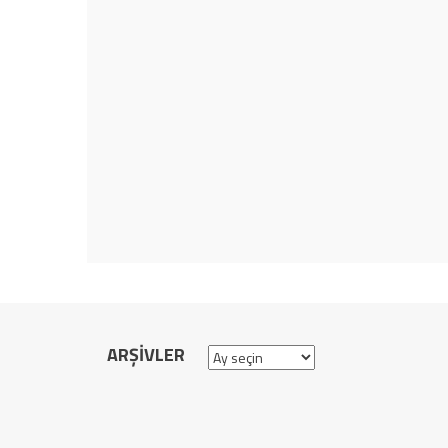
ARŞIVLER
Arşivler