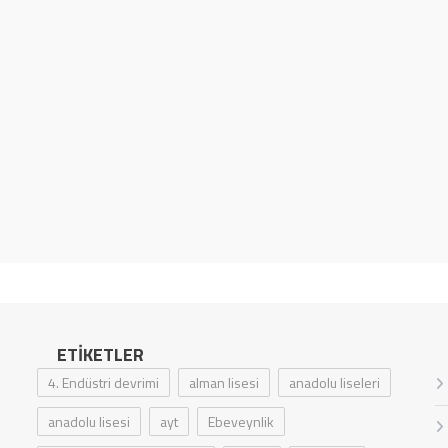
ETIKETLER
4. Endüstri devrimi
alman lisesi
anadolu liseleri
anadolu lisesi
ayt
Ebeveynlik