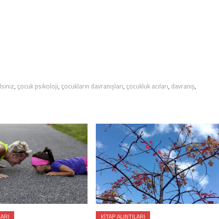
siniz
,
çocuk psikoloji
,
çocukların davranışları
,
çocukluk acıları
,
davranış
,
LARI
KITAP ALINTILARI