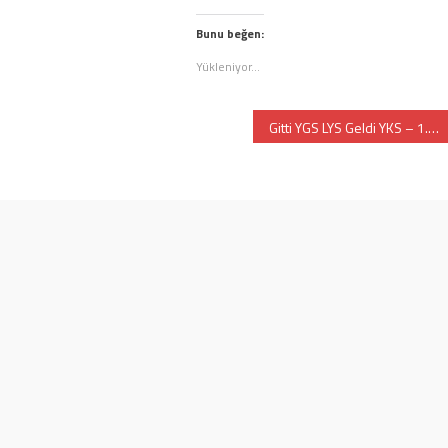
layın
için
tıklayın
eni
tıklayın
(Yeni
ncerede
(Yeni
pencerede
Bunu beğen:
e
lır)
pencerede
açılır)
açılır)
Yükleniyor...
Gitti YGS LYS Geldi YKS – 1.Bölüm