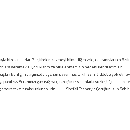
ıyla bize anlatırlar. Bu şifreleri çözmeyi bilmediğimizde, davranışlarının özü
 onlara veremeyiz. Çocuklarımıza öfkelenmemizin nedeni kendi acımızın
tişkin benliğimiz, içimizde uyanan savunmasızlık hissini şiddetle yok etme
yapabiliriz. Acılarımızı gün ışığına çıkardığımız ve onlarla yüzleştiğimiz ölçüde
 taçlandıracak tutumları takınabiliriz. Shefali Tsabary / Çocuğunuzun Sahib