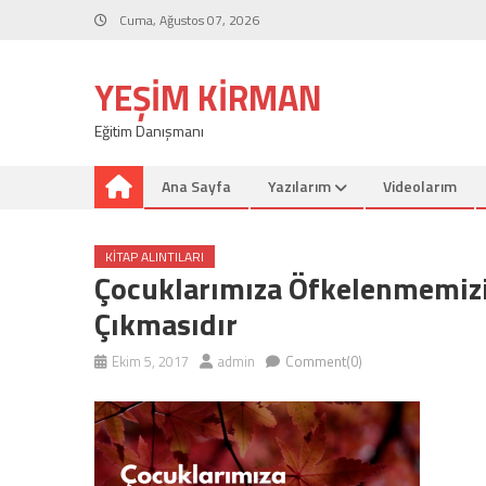
Skip
Cuma, Ağustos 07, 2026
to
content
YEŞIM KIRMAN
Eğitim Danışmanı
Ana Sayfa
Yazılarım
Videolarım
KITAP ALINTILARI
Çocuklarımıza Öfkelenmemizi
Çıkmasıdır
Ekim 5, 2017
admin
Comment(0)