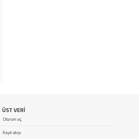
ÜST VERI
Oturum aç
Kayıt akışı