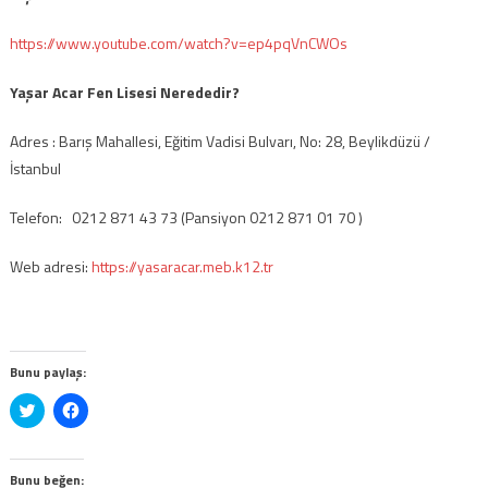
https://www.youtube.com/watch?v=ep4pqVnCWOs
Yaşar Acar Fen Lisesi Nerededir?
Adres : Barış Mahallesi, Eğitim Vadisi Bulvarı, No: 28, Beylikdüzü /
İstanbul
Telefon: 0212 871 43 73 (Pansiyon 0212 871 01 70 )
Web adresi:
https://yasaracar.meb.k12.tr
Bunu paylaş:
Twitter
Facebook'ta
üzerinde
paylaşmak
paylaşmak
için
için
tıklayın
tıklayın
(Yeni
(Yeni
pencerede
Bunu beğen: