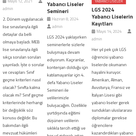
Mayıs 12, 2021
YABANCI LISELER
Yabancı Liseler
admin
LGS 2024
Semineri
Yabancı Liselerin
2. Dönem uygulanacak
Haziran 8, 2024
Kayıtları
lise sınavlarıyla ilgili
admin
Mayıs 14, 2024
detaylar da belli
LGS 2024 yaklaşırken
admin
olmaya başladı. MEB
seminerlerle sizlerle
lise sınavlarıyla ilgili
Her yıl pek çok LGS
buluşmaya devam
sıkça sorulan soruları
öğrencisi yabancı
ediyorum. Kaçıranlar,
yayınladı. İşte o sorular
liselerde okumanın
kontenjan dolduğu için
ve cevapları: Sınıf
hayalini kuruyor.
katılamayanlar için 4.
geçme kriterleri nasıl
Amerikan, Alman,
defa Yabancı Liseler
olacak? Sınıfta kalma
Avusturya, Fransız ve
Semineri ile
olacak mı? Sınıf geçme
İtalyan Lisesi gibi
velilerimizle
kriterlerinde herhangi
yabancı liseler gerek
buluşacağım. Özellikle
bir değişiklik söz
sundukları uluslararası
yurtdışında eğitimi
konusu değildir. Bu
diplomalar gerekse
düşünen velilerin
bakımdan ilgili
öğrencilere
sıklıkla tercih ettiği ve
mevzuat hükümleri
kazandırdıkları yabancı
her yıl giderek artan