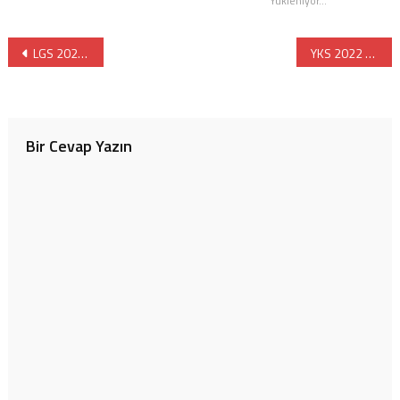
Yükleniyor...
Yazı
LGS 2022 Liseleri Tanıyalım Vefa Lisesi
YKS 2022 Soruları ve Cevap Anahtarları Yayınlandı
gezinmesi
Bir Cevap Yazın