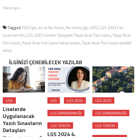
pencerede
açılır)
açılır)
Yükleniyor...
Tagged
2022 lgs
,
en iyi fen lisesi
,
fen lisesi
,
lgs 2022
,
LGS 2022 Fen
Lisesi tercihi
,
LGS 2022 Liseleri Tanıyalım Yaşar Acar Fen Lisesi
,
Yaşar Acar
Fen Lisesi
,
Yaşar Acar Fen Lisesi taban puanı
,
Yaşar Acar Fen Lisesi yüzdeli
dilimi
İLGINIZI ÇEKEBILECEK YAZILAR
LISE
LGS
LGS 2024
LGS 2023
Liselerde
LGS DANIŞMANLIĞI
LGS DANIŞMANLIĞI
Uygulanacak
Yazılı Sınavların
LGS TERCIH
LGS TERCIH
Detayları
LGS 2024 4.