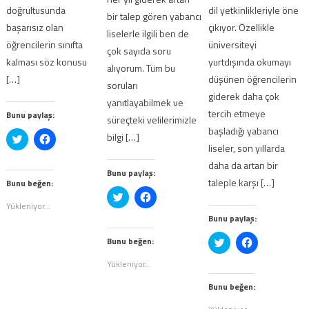
doğrultusunda
dil yetkinlikleriyle öne
bir talep gören yabancı
başarısız olan
çıkıyor. Özellikle
liselerle ilgili ben de
öğrencilerin sınıfta
üniversiteyi
çok sayıda soru
kalması söz konusu
yurtdışında okumayı
alıyorum. Tüm bu
[…]
düşünen öğrencilerin
soruları
giderek daha çok
yanıtlayabilmek ve
tercih etmeye
Bunu paylaş:
süreçteki velilerimizle
başladığı yabancı
bilgi […]
Twitter
Facebook'ta
üzerinde
paylaşmak
liseler, son yıllarda
paylaşmak
için
için
tıklayın
daha da artan bir
Bunu paylaş:
tıklayın
(Yeni
taleple karşı […]
(Yeni
pencerede
Bunu beğen:
pencerede
açılır)
Twitter
Facebook'ta
açılır)
üzerinde
paylaşmak
Yükleniyor...
paylaşmak
için
Bunu paylaş:
için
tıklayın
tıklayın
(Yeni
(Yeni
pencerede
Bunu beğen:
Twitter
Facebook'ta
pencerede
açılır)
üzerinde
paylaşmak
açılır)
paylaşmak
için
Yükleniyor...
için
tıklayın
tıklayın
(Yeni
(Yeni
pencerede
Bunu beğen:
pencerede
açılır)
açılır)