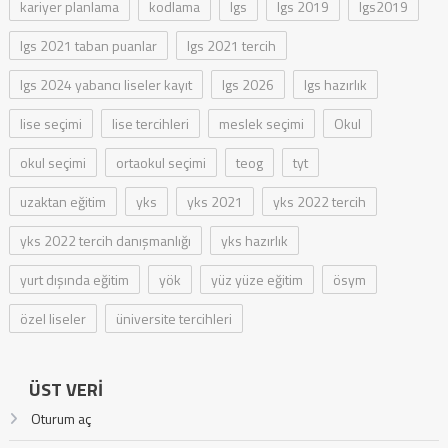
kariyer planlama
kodlama
lgs
lgs 2019
lgs2019
lgs 2021 taban puanlar
lgs 2021 tercih
lgs 2024 yabancı liseler kayıt
lgs 2026
lgs hazırlık
lise seçimi
lise tercihleri
meslek seçimi
Okul
okul seçimi
ortaokul seçimi
teog
tyt
uzaktan eğitim
yks
yks 2021
yks 2022 tercih
yks 2022 tercih danışmanlığı
yks hazırlık
yurt dışında eğitim
yök
yüz yüze eğitim
ösym
özel liseler
üniversite tercihleri
ÜST VERI
Oturum aç