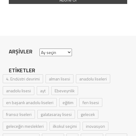
ARŞIVLER
Arşivler
ETIKETLER
4. Endüstri devrimi
alman lisesi
anadolu liseleri
anadolu lisesi
ayt
Ebeveynlik
en başarılı anadolu liseleri
eğitim
fen lisesi
fransız liseleri
galatasaray lisesi
gelecek
geleceğin meslekleri
ilkokul seçimi
inovasyon