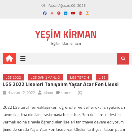
Skip
Pazar, Ağustos 09, 2026
to
content
YEŞIM KIRMAN
Eğitim Danışmanı
LGS 2022
LGS DANIŞMANLIĞI
LGS TERCIH
LISE
LGS 2022 Liseleri Tanıyalım Yaşar Acar Fen Lisesi
Haziran 12, 2022
admin
Comment(0)
2022 LGS tercihleri yaklaşırken öğrenciler ve veliler okulları yakından
tanımak adına okulları araştırmaya başladılar. Ben de sürece destek
vermek adına sınavla öğrenci alan liseleri tanıtmaya devam ediyorum.
Şimdide sırada Yaşar Acar Fen Lisesi var. Okulun tarihçesi, taban puanı