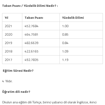
Taban Puanı / Yüzdelik Dilimi Nedir? :
Yıl
Taban Puanı
Yüzdelik Dilimi
2021
452.7684
1.00
2020
464.7581
0.85
2019
482.6639
0.84
2018
422.6165
1.09
2017
492.7835
1.19
Eğitim Süresi Nedir?
4 Yıldır.
Öğretim dili nedir?
Okulun ana eğitim dili Türkçe, birinci yabancı dil olarak İngilizce, ikinci