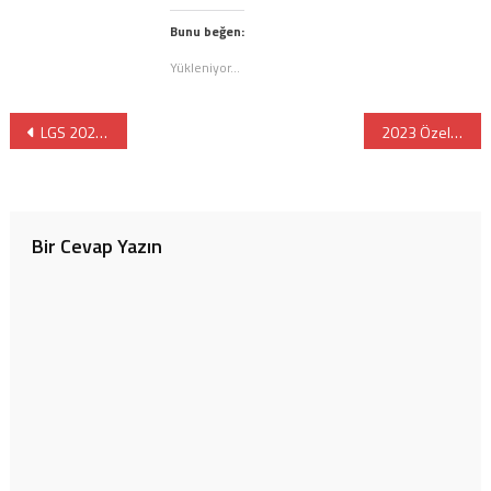
için
tıklayın
tıklayın
(Yeni
(Yeni
pencerede
Bunu beğen:
pencerede
açılır)
açılır)
Yükleniyor...
Yazı
LGS 2023 Yabancı Liseler En Son Giren Öğrenci Puanı ve Yüzdelik Dilimi
2023 Özel Koç İlkokulu ve Ortaokulu Sınavı
gezinmesi
Bir Cevap Yazın