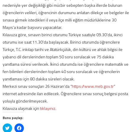
nedeniyle yer değişikliği gibi mücbir sebepten başka illerde bulunan
öğrencilerin velileri, öğrencinin durumunu anlatan dilekçe ve belgeler ile
sınava girmek istedikleri il veya ilçe milli eğitim müdürlüklerine 30
Mayıs’a kadar başvuru yapacaklar.
Kılavuza göre, sınavın birinci oturumu Türkiye saatiyle 09.30’da, ikinci
oturumu ise saat 11.30’da başlayacak. Birinci oturumda öğrencilere
Türkçe, T.C. inkılap tarihi ve Atatürkçülük, din kültürü ve ahlak bilgisi ile
yabancı dil derslerinden toplam 50 soru sorulacak ve 75 dakika
yanıtlama süresi verilecek. İkinci oturumda ise öğrencilere matematik ve
fen bilimleri derslerinden toplam 40 soru sorulacak ve öğrencilerin
yanıtlaması için 80 dakika süreleri olacak.
Merkezi sınav sonuçları 26 Haziran’da “
https://www.meb.gov.tr
”
internet adresinde ilan edilecek. Öğrencilere sınav sonuç belgesi posta
yoluyla gönderilmeyecek.
Kılavuza ulaşmak için
tıklayınız.
Bunu paylaş:
Twitter
Facebook'ta
üzerinde
paylaşmak