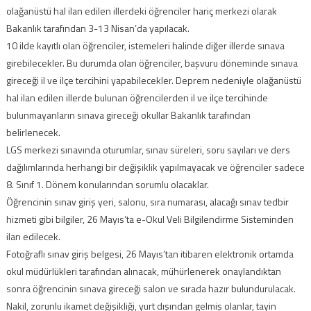
olağanüstü hal ilan edilen illerdeki öğrenciler hariç merkezi olarak
Bakanlık tarafından 3-13 Nisan’da yapılacak.
10 ilde kayıtlı olan öğrenciler, istemeleri halinde diğer illerde sınava
girebilecekler. Bu durumda olan öğrenciler, başvuru döneminde sınava
gireceği il ve ilçe tercihini yapabilecekler. Deprem nedeniyle olağanüstü
hal ilan edilen illerde bulunan öğrencilerden il ve ilçe tercihinde
bulunmayanların sınava gireceği okullar Bakanlık tarafından
belirlenecek.
LGS merkezi sınavında oturumlar, sınav süreleri, soru sayıları ve ders
dağılımlarında herhangi bir değişiklik yapılmayacak ve öğrenciler sadece
8. Sınıf 1. Dönem konularından sorumlu olacaklar.
Öğrencinin sınav giriş yeri, salonu, sıra numarası, alacağı sınav tedbir
hizmeti gibi bilgiler, 26 Mayıs’ta e-Okul Veli Bilgilendirme Sisteminden
ilan edilecek.
Fotoğraflı sınav giriş belgesi, 26 Mayıs’tan itibaren elektronik ortamda
okul müdürlükleri tarafından alınacak, mühürlenerek onaylandıktan
sonra öğrencinin sınava gireceği salon ve sırada hazır bulundurulacak.
Nakil, zorunlu ikamet değişikliği, yurt dışından gelmiş olanlar, tayin