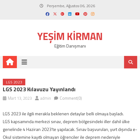
Skip
Perşembe, Ağustos 06, 2026
to
content
YEŞIM KIRMAN
Eğitim Danışmanı
LGS 2023
LGS 2023 Kılavuzu Yayınlandı
Mart 13, 2023
admin
Comment(0)
LGS 2023 ile ilgili merakla beklenen detaylar belli olmaya başladı.
LGS kapsamında merkezi sınav, deprem bölgesindeki iller dahil ülke
genelinde 4 Haziran 2023’te yapılacak. Sınav başvuruları, yurt dışında e-
Okul sistemine kayıtlı olmayan öğrenciler ile deprem nedeniyle