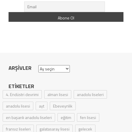
ARŞIVLER
Arşivler
ETIKETLER
4. Endüstri devrimi
alman lisesi
anadolu liseleri
anadolu lisesi
ayt
Ebeveynlik
en başarılı anadolu liseleri
eğitim
fen lisesi
fransız liseleri
galatasaray lisesi
gelecek