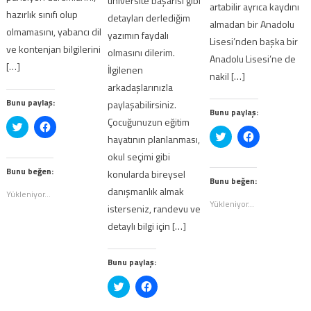
üniversite başarısı gibi
artabilir ayrıca kaydını
hazırlık sınıfı olup
detayları derlediğim
almadan bir Anadolu
olmamasını, yabancı dil
yazımın faydalı
Lisesi’nden başka bir
ve kontenjan bilgilerini
olmasını dilerim.
Anadolu Lisesi’ne de
[…]
İlgilenen
nakil […]
arkadaşlarınızla
Bunu paylaş:
paylaşabilirsiniz.
Bunu paylaş:
Çocuğunuzun eğitim
Twitter
Facebook'ta
üzerinde
paylaşmak
Twitter
Facebook'ta
hayatının planlanması,
paylaşmak
için
üzerinde
paylaşmak
için
tıklayın
paylaşmak
için
okul seçimi gibi
tıklayın
(Yeni
için
tıklayın
(Yeni
pencerede
tıklayın
(Yeni
Bunu beğen:
konularda bireysel
pencerede
açılır)
(Yeni
pencerede
Bunu beğen:
açılır)
pencerede
açılır)
danışmanlık almak
Yükleniyor...
açılır)
Yükleniyor...
isterseniz, randevu ve
detaylı bilgi için […]
Bunu paylaş:
Twitter
Facebook'ta
üzerinde
paylaşmak
paylaşmak
için