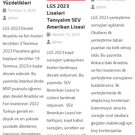
Yüzdelikleri
LGS 2023
admin
Temmuz 3, 2023
Liseleri
LGS 2023 yerleştirme
admin
Tanıyalım SEV
sonuçları açıklandı.
Amerikan Lisesi
LGS 2023 Devlet
Okulların ilk
Haziran 13, 2023
Anadolu ve fen liseleri
yerleştirme taban
admin
tercihleri 3 Temmuz
puanları da belli olmuş
2023 Pazartesi günü
LGS 2023 kayıt
oldu. Bu yazımda
başlıyor, tercihler 19
süreçleri yaklaşırken
Ankara’daki Anadolu
Temmuz 2023’e kadar
liseleri tanıtmaya
ve fen liselerinin ilk
devam edecek. Bu
devam ediyorum. Bu
yerleştirme sonuçlarını
yazımda İstanbul ilinde
yazımda SEV
bulabilirsiniz. İlk
MSP puanıyla öğrenci
Amerikan Lisesi’ni
yerleştirmede ilk
alan devlet Anadolu ve
sizlere tanıtmak
etapta boş kontenjan
Fen liselerinin 2022
istiyorum. SEV
bulunmuyor ama bu
Türkiye geneli en
Amerikan Lisesi’nin
süreçte özel okullara
düşük ve en yüksek
tarihçesi, kayıt kabul
geçişler olabileceği için
yüzdelik dilimlerini,
süreçleri, ücretleri ve
boş kontenjanlar
pansiyon durumlarını,