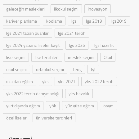
geleceğin meslekleri
ilkokul seçimi
inovasyon
kariyer planlama
kodlama
lgs
lgs 2019
lgs2019
lgs 2021 taban puanlar
lgs 2021 tercih
lgs 2024 yabancı liseler kayıt
lgs 2026
lgs hazırlık
lise seçimi
lise tercihleri
meslek seçimi
Okul
okul seçimi
ortaokul seçimi
teog
tyt
uzaktan eğitim
yks
yks 2021
yks 2022 tercih
yks 2022 tercih danışmanlığı
yks hazırlık
yurt dışında eğitim
yök
yüz yüze eğitim
ösym
özel liseler
üniversite tercihleri