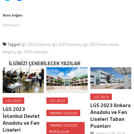
paylaşmak
için
için
tıklayın
tıklayın
(Yeni
(Yeni
pencerede
Bunu beğen:
pencerede
açılır)
açılır)
Yükleniyor...
Tagged
lgs 2023 başvuru
,
lgs 2023 kılavuzu
,
lgs 2023 sınav sonuç
belgesi
,
lgs 2023 sonuçları
İLGINIZI ÇEKEBILECEK YAZILAR
LGS 2023
LGS 2023
LGS 2023
LGS 2023 Ankara
LGS 2023
Anadolu ve Fen
YABANCI LISELER
İstanbul Devlet
Liseleri Taban
Anadolu ve Fen
Puanları
YABANCI LISELER
Liseleri
BURSLULUK
Temmuz 26, 2023