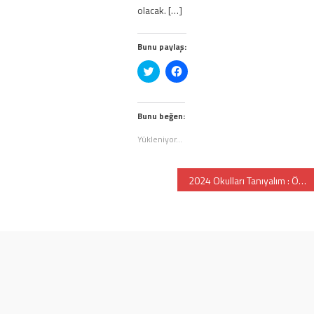
olacak. […]
cebook'ta
ylaşmak
k
n
Bunu paylaş:
layın
eni
ncerede
Twitter
Facebook'ta
e
lır)
üzerinde
paylaşmak
paylaşmak
için
için
tıklayın
tıklayın
(Yeni
(Yeni
pencerede
Bunu beğen:
pencerede
açılır)
açılır)
Yükleniyor...
2024 Okulları Tanıyalım : Özel Koç İlkokulu, Ortaokulu ve Lisesi