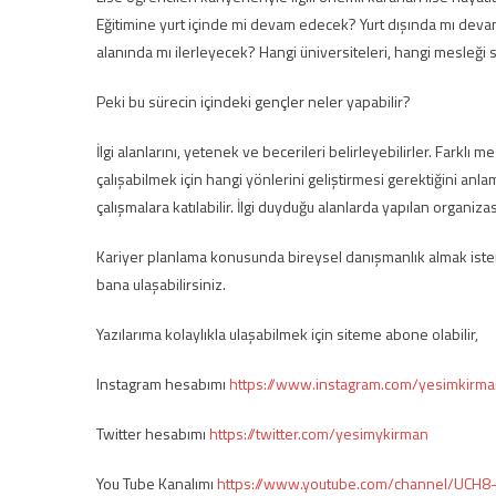
Eğitimine yurt içinde mi devam edecek? Yurt dışında mı devam e
alanında mı ilerleyecek? Hangi üniversiteleri, hangi mesleği s
Peki bu sürecin içindeki gençler neler yapabilir?
İlgi alanlarını, yetenek ve becerileri belirleyebilirler. Farklı
çalışabilmek için hangi yönlerini geliştirmesi gerektiğini anlamay
çalışmalara katılabilir. İlgi duyduğu alanlarda yapılan organizas
Kariyer planlama konusunda bireysel danışmanlık almak isters
bana ulaşabilirsiniz.
Yazılarıma kolaylıkla ulaşabilmek için siteme abone olabilir,
Instagram hesabımı
https://www.instagram.com/yesimkirma
Twitter hesabımı
https://twitter.com/yesimykirman
You Tube Kanalımı
https://www.youtube.com/channel/UCH