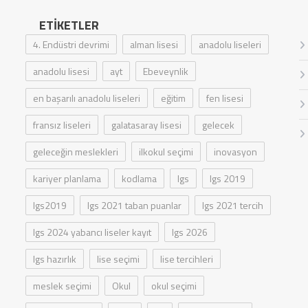
ETIKETLER
4. Endüstri devrimi
alman lisesi
anadolu liseleri
anadolu lisesi
ayt
Ebeveynlik
en başarılı anadolu liseleri
eğitim
fen lisesi
fransız liseleri
galatasaray lisesi
gelecek
geleceğin meslekleri
ilkokul seçimi
inovasyon
kariyer planlama
kodlama
lgs
lgs 2019
lgs2019
lgs 2021 taban puanlar
lgs 2021 tercih
lgs 2024 yabancı liseler kayıt
lgs 2026
lgs hazırlık
lise seçimi
lise tercihleri
meslek seçimi
Okul
okul seçimi