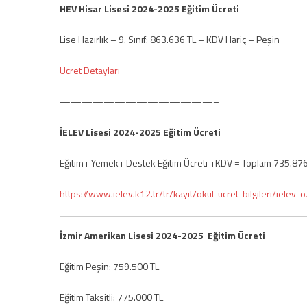
HEV Hisar Lisesi 2024-2025 Eğitim Ücreti
Lise Hazırlık – 9. Sınıf: 863.636 TL – KDV Hariç – Peşin
Ücret Detayları
——————————————–
İELEV Lisesi 2024-2025 Eğitim Ücreti
Eğitim+ Yemek+ Destek Eğitim Ücreti +KDV = Toplam 735.876
https://www.ielev.k12.tr/tr/kayit/okul-ucret-bilgileri/ielev-oz
İzmir Amerikan Lisesi 2024-2025 Eğitim Ücreti
Eğitim Peşin: 759.500 TL
Eğitim Taksitli: 775.000 TL