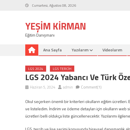
Skip
Cumartesi, Ağustos 08, 2026
to
content
YEŞIM KIRMAN
Eğitim Danışmanı
Ana Sayfa
Yazılarım
Videolarım
LGS 2024
LGS TERCIH
LGS 2024 Yabancı Ve Türk Özel
Haziran 5, 2024
admin
Comment(1)
Okul seçerken önemli bir kriterleri okulların eğitim ücretleri.
ve listeledim. İndirim ve ödeme detayları için okulların web si
ücretleri belli oldukça liste güncellenecektir. Yazılarımı ilgile
LGS tercih ve lise seçimi konusunda bireysel danışmanlık alma