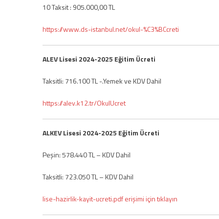
10 Taksit : 905.000,00 TL
https://www.ds-istanbul.net/okul-%C3%BCcreti
ALEV Lisesi 2024-2025 Eğitim Ücreti
Taksitli: 716.100 TL -.Yemek ve KDV Dahil
https://alev.k12.tr/OkulUcret
ALKEV Lisesi 2024-2025 Eğitim Ücreti
Peşin: 578.440 TL – KDV Dahil
Taksitli: 723.050 TL – KDV Dahil
lise-hazirlik-kayit-ucreti.pdf erişimi için tıklayın