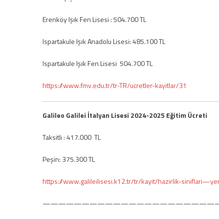
Erenköy Işık Fen Lisesi : 504.700 TL
Ispartakule Işık Anadolu Lisesi: 485.100 TL
Ispartakule Işık Fen Lisesi 504.700 TL
https://www.fmv.edu.tr/tr-TR/ucretler-kayitlar/31
Galileo Galilei İtalyan Lisesi 2024-2025 Eğitim Ücreti
Taksitli : 417.000 TL
Peşin: 375.300 TL
https://www.galileilisesi.k12.tr/tr/kayit/hazirlik-siniflari—ye
——————————————————————