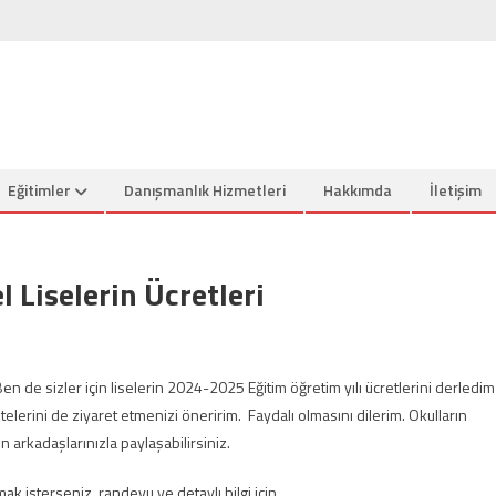
Eğitimler
Danışmanlık Hizmetleri
Hakkımda
İletişim
 Liselerin Ücretleri
 Ben de sizler için liselerin 2024-2025 Eğitim öğretim yılı ücretlerini derledim
telerini de ziyaret etmenizi öneririm. Faydalı olmasını dilerim. Okulların
nen arkadaşlarınızla paylaşabilirsiniz.
k isterseniz, randevu ve detaylı bilgi için