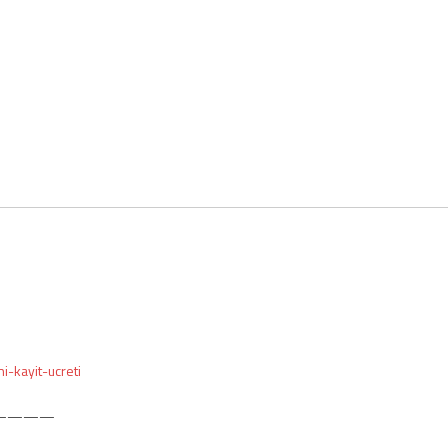
ni-kayit-ucreti
————