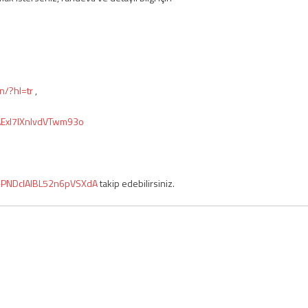
n/?hl=tr
,
AExI7IXnlvdVTwm93o
8-PNDcIAlBL52n6pVSXdA
takip edebilirsiniz.