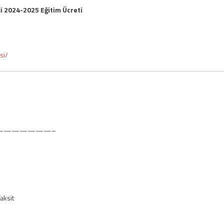
si 2024-2025 Eğitim Ücreti
si/
———————–
aksit