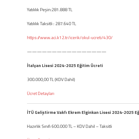
Yatılılık Peşin:281.888 TL
Yatılılık Taksitli : 287.640 TL
https://www.aci.k12.tr/icerik/okul-ucreti/430/
————————————————
İtalyan Lisesi 2024-2025 Eğitim Ücreti
300.000,00 TL (KDV Dahil)
Ücret Detayları
İTÜ Geliştirme Vakfı Ekrem Elginkan Lisesi 2024-2025 E
Hazırlık Sınıfı 600.000 TL – KDV Dahil – Taksitli