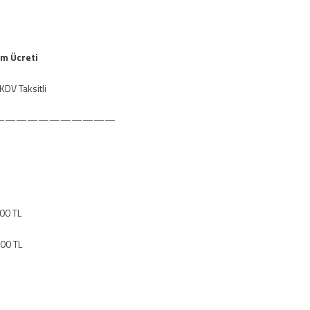
im Ücreti
KDV Taksitli
———————————
000 TL
000 TL