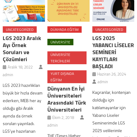
UNCATEGORIZED
DÜNYADA EĞITIM
UNCATEGORIZED
LGS 2023 Aralık
LGS 2025
ÜNIVERSITE
Ayı Örnek
YABANCI LİSELER
Soruları ve
SEMİNERİ
ÜNIVERSITE
Çözümleri
KAYITLARI
TERCIHLERI
BAŞLADI
Aralık 18, 2022
YURT DIŞINDA
Haziran 26, 2024
admin
EĞITIM
admin
LGS 2023 hazırlıkları
Dünyanın En İyi
Kaçıranlar, kontenjan
büyük bir hızla devam
Üniversiteleri
dolduğu için
ederken, MEB her ay
Arasındaki Türk
katılamayanlar için
olduğu gibi Aralık
Üniversiteleri
Yabancı Liseler
ayında da örnek
Ekim 2, 2018
Seminerimde LGS
soruları yayınladı.
admin
2025 velilerimle
LGS’ye hazırlanan
THE (Times Higher