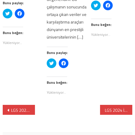
Bunu paylaş:
Twitter
Facebook'ta
çalışmanın sonucunda
üzerinde
paylaşmak
paylaşmak
için
Twitter
Facebook'ta
ortaya çıkan veriler ve
için
tıklayın
üzerinde
paylaşmak
tıklayın
(Yeni
paylaşmak
için
karşılaştırma araçları
(Yeni
pencerede
için
tıklayın
Bunu beğen:
pencerede
açılır)
tıklayın
(Yeni
dünyanın en prestijli
açılır)
(Yeni
pencerede
Bunu beğen:
Yükleniyor...
pencerede
açılır)
üniversitelerinin […]
açılır)
Yükleniyor...
Bunu paylaş:
Twitter
Facebook'ta
üzerinde
paylaşmak
paylaşmak
için
için
tıklayın
tıklayın
(Yeni
(Yeni
pencerede
Bunu beğen:
pencerede
açılır)
açılır)
Yükleniyor...
Yazı
LGS 2024 İSTANBUL ANADOLU VE FEN LİSELERİ TABAN PUANLARI
LGS 2024 İZMİR ANADOLU VE FEN LİSELERİ TABAN PUANLARI
gezinmesi