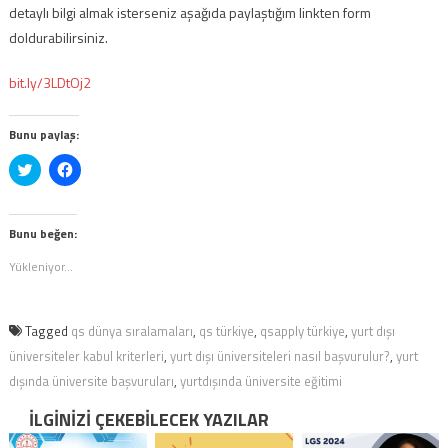
detaylı bilgi almak isterseniz aşağıda paylaştığım linkten form
doldurabilirsiniz.
bit.ly/3LDtOj2
Bunu paylaş:
Twitter
Facebook'ta
üzerinde
paylaşmak
paylaşmak
için
için
tıklayın
tıklayın
(Yeni
(Yeni
pencerede
Bunu beğen:
pencerede
açılır)
açılır)
Yükleniyor...
Tagged
qs dünya sıralamaları
,
qs türkiye
,
qsapply türkiye
,
yurt dışı
üniversiteler kabul kriterleri
,
yurt dışı üniversiteleri nasıl başvurulur?
,
yurt
dışında üniversite başvuruları
,
yurtdışında üniversite eğitimi
İLGINIZI ÇEKEBILECEK YAZILAR