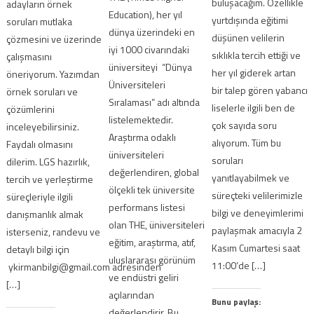
buluşacağım. Özellikle
adayların örnek
Education), her yıl
yurtdışında eğitimi
soruları mutlaka
dünya üzerindeki en
düşünen velilerin
çözmesini ve üzerinde
iyi 1000 civarındaki
sıklıkla tercih ettiği ve
çalışmasını
üniversiteyi “Dünya
her yıl giderek artan
öneriyorum. Yazımdan
Üniversiteleri
bir talep gören yabancı
örnek soruları ve
Sıralaması” adı altında
liselerle ilgili ben de
çözümlerini
listelemektedir.
çok sayıda soru
inceleyebilirsiniz.
Araştırma odaklı
alıyorum. Tüm bu
Faydalı olmasını
üniversiteleri
soruları
dilerim. LGS hazırlık,
değerlendiren, global
yanıtlayabilmek ve
tercih ve yerleştirme
ölçekli tek üniversite
süreçteki velilerimizle
süreçleriyle ilgili
performans listesi
bilgi ve deneyimlerimi
danışmanlık almak
olan THE, üniversiteleri
paylaşmak amacıyla 2
isterseniz, randevu ve
eğitim, araştırma, atıf,
Kasım Cumartesi saat
detaylı bilgi için
uluslararası görünüm
11:00’de […]
ykirmanbilgi@gmail.com adresinden
ve endüstri geliri
[…]
açılarından
Bunu paylaş:
değerlendirir. Bu