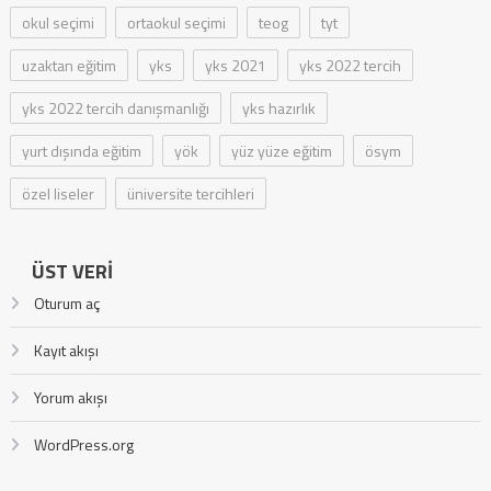
okul seçimi
ortaokul seçimi
teog
tyt
uzaktan eğitim
yks
yks 2021
yks 2022 tercih
yks 2022 tercih danışmanlığı
yks hazırlık
yurt dışında eğitim
yök
yüz yüze eğitim
ösym
özel liseler
üniversite tercihleri
ÜST VERI
Oturum aç
Kayıt akışı
Yorum akışı
WordPress.org