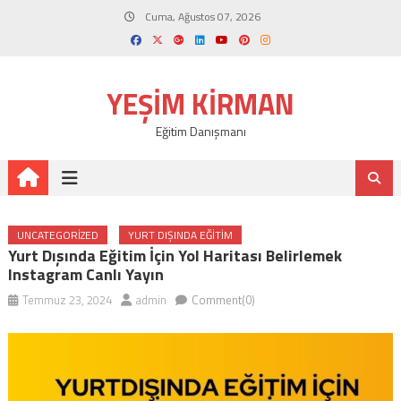
Skip
Cuma, Ağustos 07, 2026
to
content
YEŞIM KIRMAN
Eğitim Danışmanı
UNCATEGORIZED
YURT DIŞINDA EĞITIM
Yurt Dışında Eğitim İçin Yol Haritası Belirlemek
Instagram Canlı Yayın
Temmuz 23, 2024
admin
Comment(0)