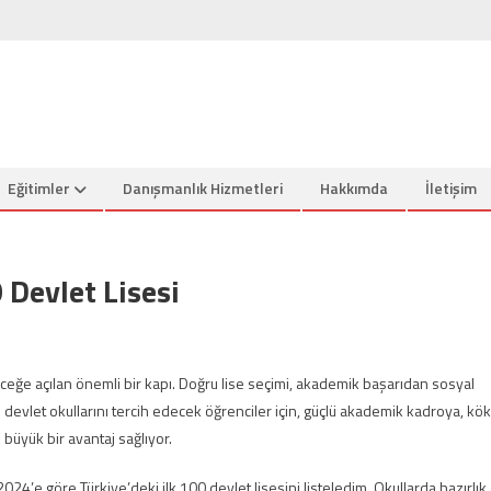
Eğitimler
Danışmanlık Hizmetleri
Hakkımda
İletişim
 Devlet Lisesi
eceğe açılan önemli bir kapı. Doğru lise seçimi, akademik başarıdan sosyal
e devlet okullarını tercih edecek öğrenciler için, güçlü akademik kadroya, kök
büyük bir avantaj sağlıyor.
024’e göre Türkiye’deki ilk 100 devlet lisesini listeledim. Okullarda hazırlık