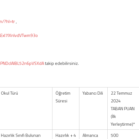
n/?hl=tr
,
AExI7IXnlvdVTwm93o
8-PNDcIAlBL52n6pVSXdA
takip edebilirsiniz.
Okul Türü
Öğretim
Yabancı Dili
22 Temmuz
Süresi
2024
TABAN PUAN
(İlk
Yerleştirme)*
Hazırlık Sınıfı Bulunan
Hazırlık + 4
Almanca
500