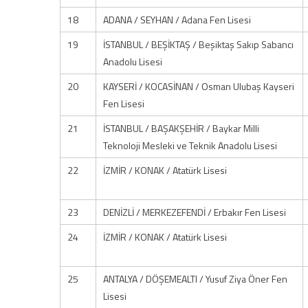
18
ADANA / SEYHAN / Adana Fen Lisesi
19
İSTANBUL / BEŞİKTAŞ / Beşiktaş Sakıp Sabancı
Anadolu Lisesi
20
KAYSERİ / KOCASİNAN / Osman Ulubaş Kayseri
Fen Lisesi
21
İSTANBUL / BAŞAKŞEHİR / Baykar Milli
Teknoloji Mesleki ve Teknik Anadolu Lisesi
22
İZMİR / KONAK / Atatürk Lisesi
23
DENİZLİ / MERKEZEFENDİ / Erbakır Fen Lisesi
24
İZMİR / KONAK / Atatürk Lisesi
25
ANTALYA / DÖŞEMEALTI / Yusuf Ziya Öner Fen
Lisesi