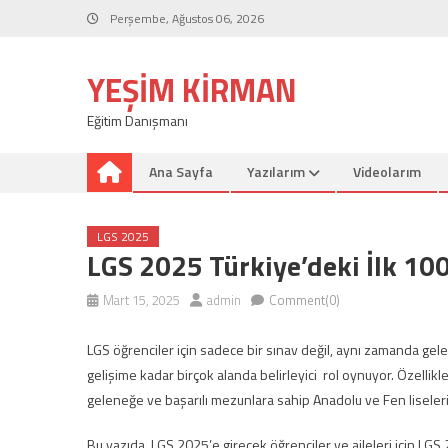
Skip
Perşembe, Ağustos 06, 2026
to
content
YEŞIM KIRMAN
Eğitim Danışmanı
Ana Sayfa
Yazılarım
Videolarım
LGS 2025
LGS 2025 Türkiye’deki İlk 100
Mart 15, 2025
admin
Comment(0)
LGS öğrenciler için sadece bir sınav değil, aynı zamanda gel
gelişime kadar birçok alanda belirleyici rol oynuyor. Özellikl
geleneğe ve başarılı mezunlara sahip Anadolu ve Fen liseleri 
Bu yazıda, LGS 2025’e girecek öğrenciler ve aileleri için LGS 2