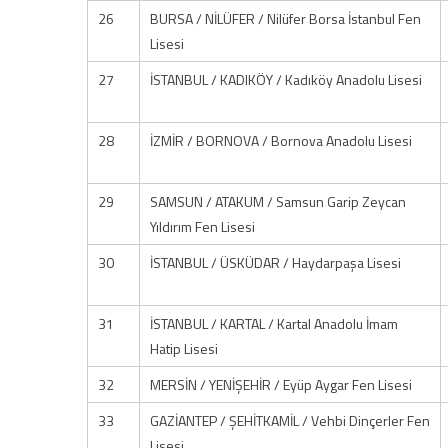
26
BURSA / NİLÜFER / Nilüfer Borsa İstanbul Fen
Lisesi
27
İSTANBUL / KADIKÖY / Kadıköy Anadolu Lisesi
28
İZMİR / BORNOVA / Bornova Anadolu Lisesi
29
SAMSUN / ATAKUM / Samsun Garip Zeycan
Yıldırım Fen Lisesi
30
İSTANBUL / ÜSKÜDAR / Haydarpaşa Lisesi
31
İSTANBUL / KARTAL / Kartal Anadolu İmam
Hatip Lisesi
32
MERSİN / YENİŞEHİR / Eyüp Aygar Fen Lisesi
33
GAZİANTEP / ŞEHİTKAMİL / Vehbi Dinçerler Fen
Lisesi