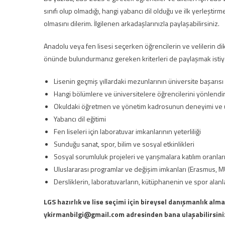
sınıfı olup olmadığı, hangi yabancı dil olduğu ve ilk yerleştirm
olmasını dilerim. İlgilenen arkadaşlarınızla paylaşabilirsiniz.
Anadolu veya fen lisesi seçerken öğrencilerin ve velilerin di
önünde bulundurmanız gereken kriterleri de paylaşmak isti
Lisenin geçmiş yıllardaki mezunlarının üniversite başarısı
Hangi bölümlere ve üniversitelere öğrencilerini yönlendir
Okuldaki öğretmen ve yönetim kadrosunun deneyimi ve 
Yabancı dil eğitimi
Fen liseleri için laboratuvar imkanlarının yeterliliği
Sunduğu sanat, spor, bilim ve sosyal etkinlikleri
Sosyal sorumluluk projeleri ve yarışmalara katılım oranlar
Uluslararası programlar ve değişim imkanları (Erasmus, MUN
Dersliklerin, laboratuvarların, kütüphanenin ve spor alan
LGS hazırlık ve lise seçimi için bireysel danışmanlık alma
ykirmanbilgi@gmail.com adresinden bana ulaşabilirsini