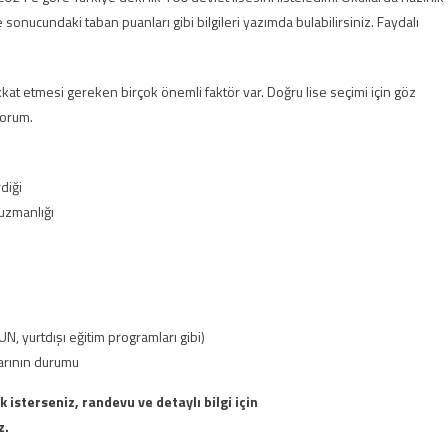
e sonucundaki taban puanları gibi bilgileri yazımda bulabilirsiniz. Faydalı
kkat etmesi gereken birçok önemli faktör var. Doğru lise seçimi için göz
yorum.
diği
uzmanlığı
ı
, yurtdışı eğitim programları gibi)
larının durumu
k isterseniz, randevu ve detaylı bilgi için
z.