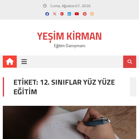
Skip
Cuma, Ağustos 07, 2026
to
content
YEŞIM KIRMAN
Eğitim Danışmanı
ETIKET:
12. SINIFLAR YÜZ YÜZE
EĞITIM