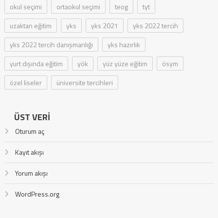
okul seçimi
ortaokul seçimi
teog
tyt
uzaktan eğitim
yks
yks 2021
yks 2022 tercih
yks 2022 tercih danışmanlığı
yks hazırlık
yurt dışında eğitim
yök
yüz yüze eğitim
ösym
özel liseler
üniversite tercihleri
ÜST VERI
Oturum aç
Kayıt akışı
Yorum akışı
WordPress.org