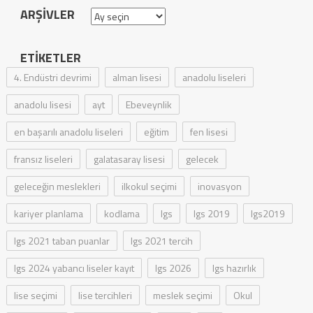
ARŞIVLER
Arşivler
ETIKETLER
4. Endüstri devrimi
alman lisesi
anadolu liseleri
anadolu lisesi
ayt
Ebeveynlik
en başarılı anadolu liseleri
eğitim
fen lisesi
fransız liseleri
galatasaray lisesi
gelecek
geleceğin meslekleri
ilkokul seçimi
inovasyon
kariyer planlama
kodlama
lgs
lgs 2019
lgs2019
lgs 2021 taban puanlar
lgs 2021 tercih
lgs 2024 yabancı liseler kayıt
lgs 2026
lgs hazırlık
lise seçimi
lise tercihleri
meslek seçimi
Okul