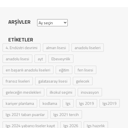
ARŞIVLER
Arşivler
ETIKETLER
4. Endüstri devrimi
alman lisesi
anadolu liseleri
anadolu lisesi
ayt
Ebeveynlik
en başarılı anadolu liseleri
eğitim
fen lisesi
fransız liseleri
galatasaray lisesi
gelecek
geleceğin meslekleri
ilkokul seçimi
inovasyon
kariyer planlama
kodlama
lgs
lgs 2019
lgs2019
lgs 2021 taban puanlar
lgs 2021 tercih
lgs 2024 yabancı liseler kayıt
lgs 2026
lgs hazırlık