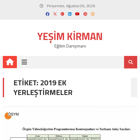
Skip
Perşembe, Ağustos 06, 2026
to
content
YEŞIM KIRMAN
Eğitim Danışmanı
ETIKET:
2019 EK
YERLEŞTIRMELER