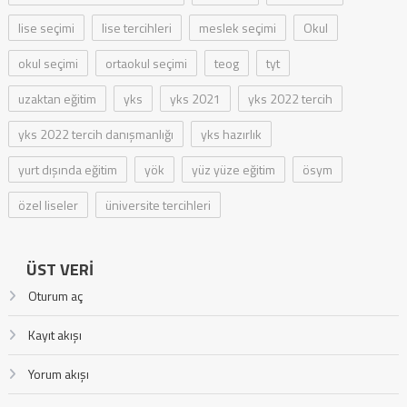
lise seçimi
lise tercihleri
meslek seçimi
Okul
okul seçimi
ortaokul seçimi
teog
tyt
uzaktan eğitim
yks
yks 2021
yks 2022 tercih
yks 2022 tercih danışmanlığı
yks hazırlık
yurt dışında eğitim
yök
yüz yüze eğitim
ösym
özel liseler
üniversite tercihleri
ÜST VERI
Oturum aç
Kayıt akışı
Yorum akışı