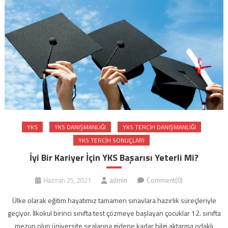
YKS
YKS DANIŞMANLIĞI
YKS TERCIH DANIŞMANLIĞI
YKS TERCIH SONUÇLARI
İyi Bir Kariyer İçin YKS Başarısı Yeterli Mi?
Haziran 25, 2021
admin
Comment(0)
Ülke olarak eğitim hayatımız tamamen sınavlara hazırlık süreçleriyle
geçiyor. İlkokul birinci sınıfta test çözmeye başlayan çocuklar 12. sınıfta
mezun olup üniversite sıralarına gidene kadar bilgi aktarma odaklı