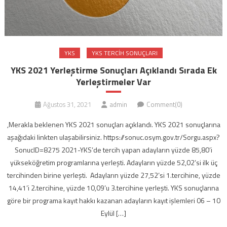
YKS
YKS TERCIH SONUÇLARI
YKS 2021 Yerleştirme Sonuçları Açıklandı Sırada Ek
Yerleştirmeler Var
Ağustos 31, 2021
admin
Comment(0)
,Merakla beklenen YKS 2021 sonuçları açıklandı. YKS 2021 sonuçlarına
aşağıdaki linkten ulaşabilirsiniz. https://sonuc.osym.gov.tr/Sorgu.aspx?
SonucID=8275 2021-YKS’de tercih yapan adayların yüzde 85,80’i
yükseköğretim programlarına yerleşti. Adayların yüzde 52,02’si ilk üç
tercihinden birine yerleşti. Adayların yüzde 27,52’si 1.tercihine, yüzde
14,41’i 2.tercihine, yüzde 10,09’u 3.tercihine yerleşti. YKS sonuçlarına
göre bir programa kayıt hakkı kazanan adayların kayıt işlemleri 06 – 10
Eylül […]