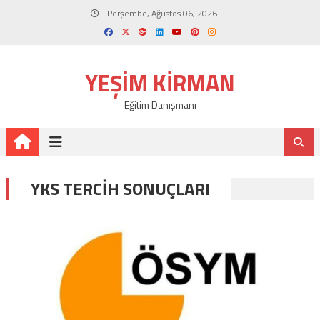
Skip
Perşembe, Ağustos 06, 2026
to
content
YEŞIM KIRMAN
Eğitim Danışmanı
YKS TERCIH SONUÇLARI