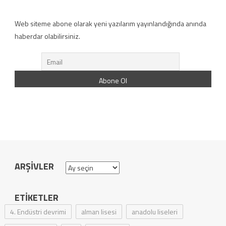
Web siteme abone olarak yeni yazılarım yayınlandığında anında
haberdar olabilirsiniz.
ARŞIVLER
Arşivler
ETIKETLER
4. Endüstri devrimi
alman lisesi
anadolu liseleri