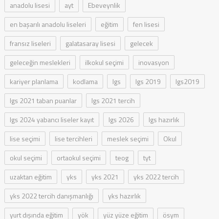
anadolu lisesi
ayt
Ebeveynlik
en başarılı anadolu liseleri
eğitim
fen lisesi
fransız liseleri
galatasaray lisesi
gelecek
geleceğin meslekleri
ilkokul seçimi
inovasyon
kariyer planlama
kodlama
lgs
lgs 2019
lgs2019
lgs 2021 taban puanlar
lgs 2021 tercih
lgs 2024 yabancı liseler kayıt
lgs 2026
lgs hazırlık
lise seçimi
lise tercihleri
meslek seçimi
Okul
okul seçimi
ortaokul seçimi
teog
tyt
uzaktan eğitim
yks
yks 2021
yks 2022 tercih
yks 2022 tercih danışmanlığı
yks hazırlık
yurt dışında eğitim
yök
yüz yüze eğitim
ösym