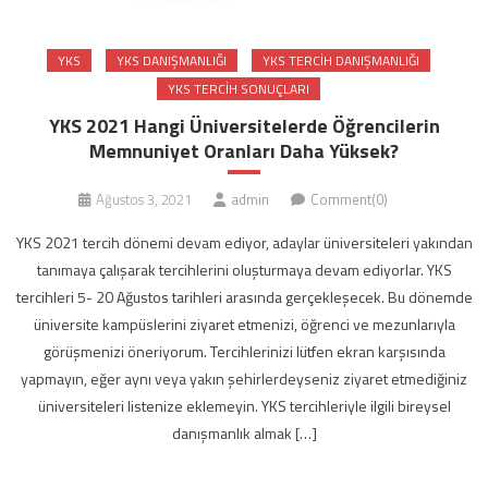
YKS
YKS DANIŞMANLIĞI
YKS TERCIH DANIŞMANLIĞI
YKS TERCIH SONUÇLARI
YKS 2021 Hangi Üniversitelerde Öğrencilerin
Memnuniyet Oranları Daha Yüksek?
Ağustos 3, 2021
admin
Comment(0)
YKS 2021 tercih dönemi devam ediyor, adaylar üniversiteleri yakından
tanımaya çalışarak tercihlerini oluşturmaya devam ediyorlar. YKS
tercihleri 5- 20 Ağustos tarihleri arasında gerçekleşecek. Bu dönemde
üniversite kampüslerini ziyaret etmenizi, öğrenci ve mezunlarıyla
görüşmenizi öneriyorum. Tercihlerinizi lütfen ekran karşısında
yapmayın, eğer aynı veya yakın şehirlerdeyseniz ziyaret etmediğiniz
üniversiteleri listenize eklemeyin. YKS tercihleriyle ilgili bireysel
danışmanlık almak […]