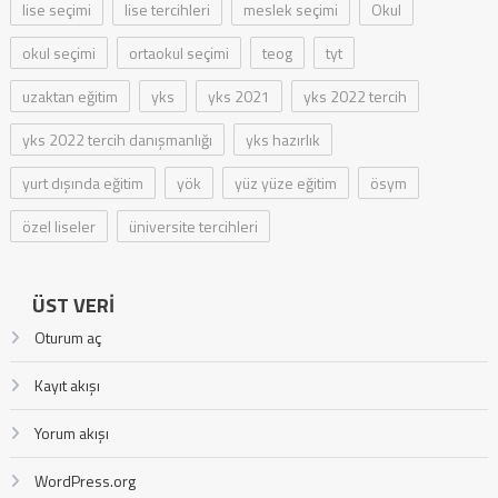
lise seçimi
lise tercihleri
meslek seçimi
Okul
okul seçimi
ortaokul seçimi
teog
tyt
uzaktan eğitim
yks
yks 2021
yks 2022 tercih
yks 2022 tercih danışmanlığı
yks hazırlık
yurt dışında eğitim
yök
yüz yüze eğitim
ösym
özel liseler
üniversite tercihleri
ÜST VERI
Oturum aç
Kayıt akışı
Yorum akışı
WordPress.org