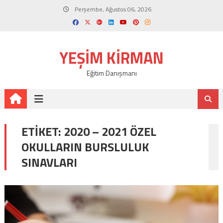
Skip
Perşembe, Ağustos 06, 2026
to
content
YEŞIM KIRMAN
Eğitim Danışmanı
ETIKET:
2020 – 2021 ÖZEL
OKULLARIN BURSLULUK
SINAVLARI