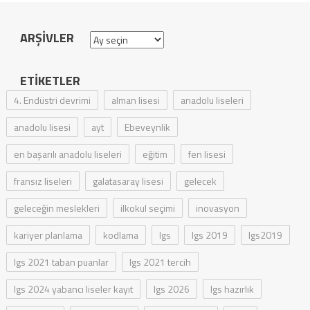
ARŞIVLER
Arşivler
ETIKETLER
4. Endüstri devrimi
alman lisesi
anadolu liseleri
anadolu lisesi
ayt
Ebeveynlik
en başarılı anadolu liseleri
eğitim
fen lisesi
fransız liseleri
galatasaray lisesi
gelecek
geleceğin meslekleri
ilkokul seçimi
inovasyon
kariyer planlama
kodlama
lgs
lgs 2019
lgs2019
lgs 2021 taban puanlar
lgs 2021 tercih
lgs 2024 yabancı liseler kayıt
lgs 2026
lgs hazırlık