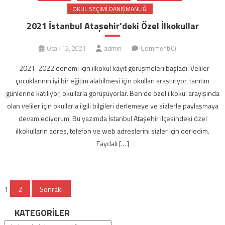
OKUL SEÇIMI DANIŞMANLIĞI
2021 İstanbul Ataşehir’deki Özel İlkokullar
Ocak 12, 2021
admin
Comment(0)
2021-2022 dönemi için ilkokul kayıt görüşmeleri başladı. Veliler
çocuklarının iyi bir eğitim alabilmesi için okulları araştırıyor, tanıtım
günlerine katılıyor, okullarla görüşüyorlar. Ben de özel ilkokul arayışında
olan veliler için okullarla ilgili bilgileri derlemeye ve sizlerle paylaşmaya
devam ediyorum. Bu yazımda İstanbul Ataşehir ilçesindeki özel
ilkokulların adres, telefon ve web adreslerini sizler için derledim.
Faydalı […]
Yazı
1
2
Sonraki
gezinmesi
KATEGORILER