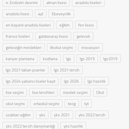
4. Endüstri devrimi
alman lisesi
anadolu liseleri
anadolu lisesi
ayt
Ebeveynlik
en başarılı anadolu liseleri
eğitim
fen lisesi
fransız liseleri
galatasaray lisesi
gelecek
geleceğin meslekleri
ilkokul seçimi
inovasyon
kariyer planlama
kodlama
lgs
lgs 2019
lgs2019
lgs 2021 taban puanlar
lgs 2021 tercih
lgs 2024 yabancı liseler kayıt
lgs 2026
lgs hazırlık
lise seçimi
lise tercihleri
meslek seçimi
Okul
okul seçimi
ortaokul seçimi
teog
tyt
uzaktan eğitim
yks
yks 2021
yks 2022 tercih
yks 2022 tercih danışmanlığı
yks hazırlık