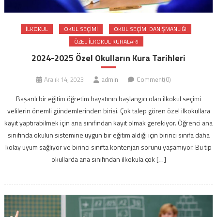
ILKOKUL
OKUL SEÇIMI
OKUL SEÇIMI DANIŞMANLIĞI
ÖZEL ILKOKUL KURALARI
2024-2025 Özel Okulların Kura Tarihleri
Aralık 14, 2023
admin
Comment(0)
Başarılı bir eğitim öğretim hayatının başlangıcı olan ilkokul seçimi
velilerin önemli gündemlerinden birisi. Çok talep gören özel ilkokullara
kayıt yaptırabilmek için ana sınıfından kayıt olmak gerekiyor. Öğrenci ana
sınıfında okulun sistemine uygun bir eğitim aldığı için birinci sınıfa daha
kolay uyum sağlıyor ve birinci sınıfta kontenjan sorunu yaşamıyor. Bu tip
okullarda ana sınıfından ilkokula çok […]