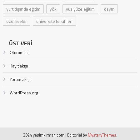
yurt dışında eğitim
yök
yüz yüze eğitim
ösym
özel liseler
üniversite tercihleri
ÜST VERI
Oturum aç
Kayıt akışı
Yorum akışı
WordPress.org
2024 yesimkirman.com
|
Editorial by
MysteryThemes
.