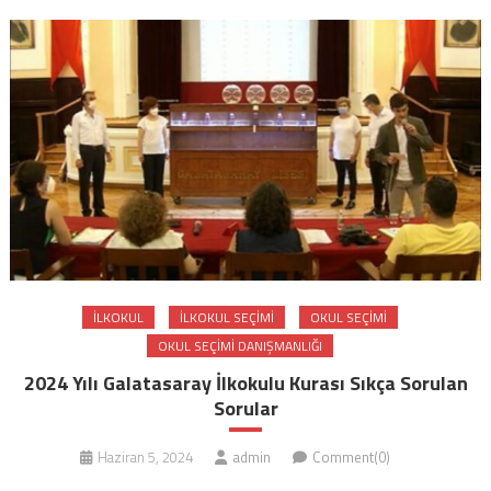
ILKOKUL
ILKOKUL SEÇIMI
OKUL SEÇIMI
OKUL SEÇIMI DANIŞMANLIĞI
2024 Yılı Galatasaray İlkokulu Kurası Sıkça Sorulan
Sorular
Haziran 5, 2024
admin
Comment(0)