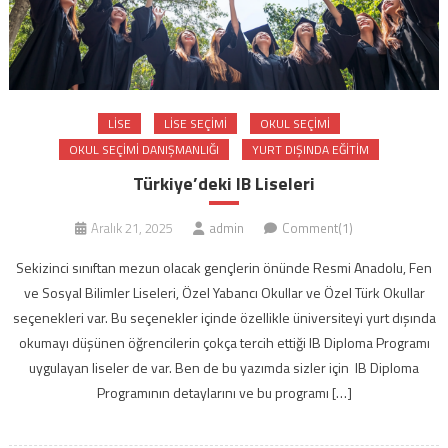
LISE
LISE SEÇIMI
OKUL SEÇIMI
OKUL SEÇIMI DANIŞMANLIĞI
YURT DIŞINDA EĞITIM
Türkiye’deki IB Liseleri
Aralık 21, 2025
admin
Comment(1)
Sekizinci sınıftan mezun olacak gençlerin önünde Resmi Anadolu, Fen
ve Sosyal Bilimler Liseleri, Özel Yabancı Okullar ve Özel Türk Okullar
seçenekleri var. Bu seçenekler içinde özellikle üniversiteyi yurt dışında
okumayı düşünen öğrencilerin çokça tercih ettiği IB Diploma Programı
uygulayan liseler de var. Ben de bu yazımda sizler için IB Diploma
Programının detaylarını ve bu programı […]