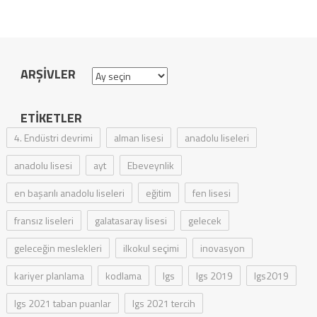
ARŞIVLER
Arşivler
ETIKETLER
4. Endüstri devrimi
alman lisesi
anadolu liseleri
anadolu lisesi
ayt
Ebeveynlik
en başarılı anadolu liseleri
eğitim
fen lisesi
fransız liseleri
galatasaray lisesi
gelecek
geleceğin meslekleri
ilkokul seçimi
inovasyon
kariyer planlama
kodlama
lgs
lgs 2019
lgs2019
lgs 2021 taban puanlar
lgs 2021 tercih