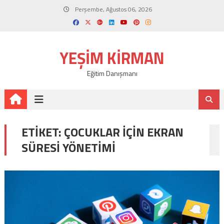
Skip
Perşembe, Ağustos 06, 2026
to
content
YEŞIM KIRMAN
Eğitim Danışmanı
ETIKET:
ÇOCUKLAR IÇIN EKRAN
SÜRESI YÖNETIMI