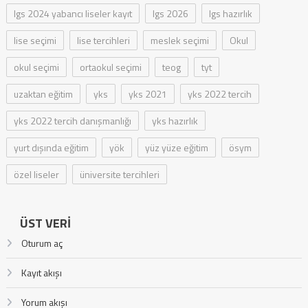
lgs 2024 yabancı liseler kayıt
lgs 2026
lgs hazırlık
lise seçimi
lise tercihleri
meslek seçimi
Okul
okul seçimi
ortaokul seçimi
teog
tyt
uzaktan eğitim
yks
yks 2021
yks 2022 tercih
yks 2022 tercih danışmanlığı
yks hazırlık
yurt dışında eğitim
yök
yüz yüze eğitim
ösym
özel liseler
üniversite tercihleri
ÜST VERI
Oturum aç
Kayıt akışı
Yorum akışı