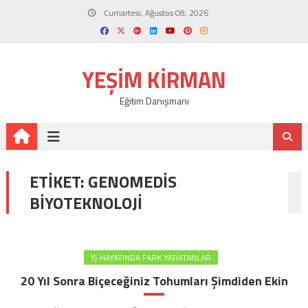
Skip
Cumartesi, Ağustos 08, 2026
to
content
YEŞIM KIRMAN
Eğitim Danışmanı
ETIKET:
GENOMEDIS
BIYOTEKNOLOJI
İŞ HAYATINDA FARK YARATANLAR
20 Yıl Sonra Biçeceğiniz Tohumları Şimdiden Ekin