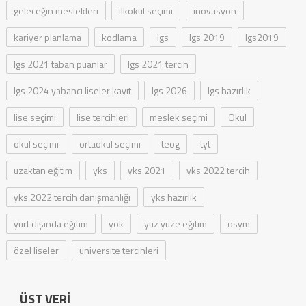
geleceğin meslekleri
ilkokul seçimi
inovasyon
kariyer planlama
kodlama
lgs
lgs 2019
lgs2019
lgs 2021 taban puanlar
lgs 2021 tercih
lgs 2024 yabancı liseler kayıt
lgs 2026
lgs hazırlık
lise seçimi
lise tercihleri
meslek seçimi
Okul
okul seçimi
ortaokul seçimi
teog
tyt
uzaktan eğitim
yks
yks 2021
yks 2022 tercih
yks 2022 tercih danışmanlığı
yks hazırlık
yurt dışında eğitim
yök
yüz yüze eğitim
ösym
özel liseler
üniversite tercihleri
ÜST VERI