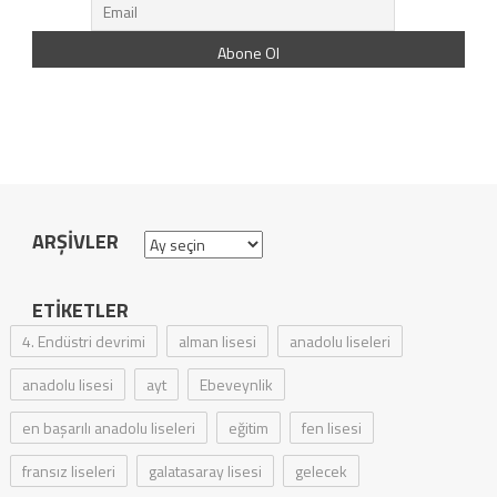
ARŞIVLER
Arşivler
ETIKETLER
4. Endüstri devrimi
alman lisesi
anadolu liseleri
anadolu lisesi
ayt
Ebeveynlik
en başarılı anadolu liseleri
eğitim
fen lisesi
fransız liseleri
galatasaray lisesi
gelecek