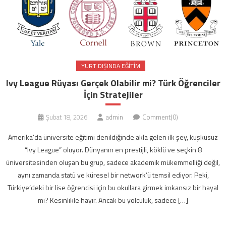
YURT DIŞINDA EĞITIM
Ivy League Rüyası Gerçek Olabilir mi? Türk Öğrenciler
İçin Stratejiler
Şubat 18, 2026
admin
Comment(0)
Amerika’da üniversite eğitimi denildiğinde akla gelen ilk şey, kuşkusuz
“Ivy League” oluyor. Dünyanın en prestijli, köklü ve seçkin 8
üniversitesinden oluşan bu grup, sadece akademik mükemmelliği değil,
aynı zamanda statü ve küresel bir network’ü temsil ediyor. Peki,
Türkiye’deki bir lise öğrencisi için bu okullara girmek imkansız bir hayal
mi? Kesinlikle hayır. Ancak bu yolculuk, sadece […]