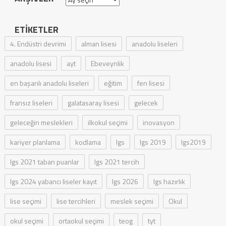
ETIKETLER
4. Endüstri devrimi
alman lisesi
anadolu liseleri
anadolu lisesi
ayt
Ebeveynlik
en başarılı anadolu liseleri
eğitim
fen lisesi
fransız liseleri
galatasaray lisesi
gelecek
geleceğin meslekleri
ilkokul seçimi
inovasyon
kariyer planlama
kodlama
lgs
lgs 2019
lgs2019
lgs 2021 taban puanlar
lgs 2021 tercih
lgs 2024 yabancı liseler kayıt
lgs 2026
lgs hazırlık
lise seçimi
lise tercihleri
meslek seçimi
Okul
okul seçimi
ortaokul seçimi
teog
tyt