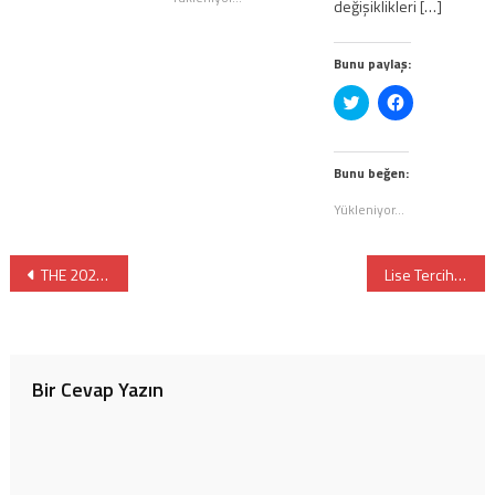
değişiklikleri […]
Bunu paylaş:
Twitter
Facebook'ta
üzerinde
paylaşmak
paylaşmak
için
için
tıklayın
tıklayın
(Yeni
(Yeni
pencerede
Bunu beğen:
pencerede
açılır)
açılır)
Yükleniyor...
Yazı
THE 2026’ya Göre Dünyanın En İyi Mühendislik Fakülteleri
Lise Tercihlerinde Yeni Düzenleme: Yatılı ve Gündüzlü Kontenjan Ayrılıyor
gezinmesi
Bir Cevap Yazın