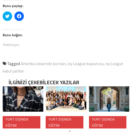
Bunu paylaş:
Twitter
Facebook'ta
üzerinde
paylaşmak
paylaşmak
için
için
tıklayın
tıklayın
(Yeni
(Yeni
pencerede
Bunu beğen:
pencerede
açılır)
açılır)
Yükleniyor...
Tagged
Amerika üniversite bursları
,
Ivy League başvurusu
,
Ivy League
kabul şartları
İLGINIZI ÇEKEBILECEK YAZILAR
YURT DIŞINDA
YURT DIŞINDA
YURT DIŞINDA
EĞITIM
EĞITIM
EĞITIM