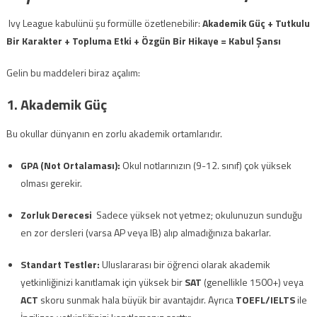
Ivy League kabulünü şu formülle özetlenebilir:
Akademik Güç + Tutkulu
Bir Karakter + Topluma Etki + Özgün Bir Hikaye = Kabul Şansı
Gelin bu maddeleri biraz açalım:
1. Akademik Güç
Bu okullar dünyanın en zorlu akademik ortamlarıdır.
GPA (Not Ortalaması):
Okul notlarınızın (9-12. sınıf) çok yüksek
olması gerekir.
Zorluk Derecesi
Sadece yüksek not yetmez; okulunuzun sunduğu
en zor dersleri (varsa AP veya IB) alıp almadığınıza bakarlar.
Standart Testler:
Uluslararası bir öğrenci olarak akademik
yetkinliğinizi kanıtlamak için yüksek bir
SAT
(genellikle 1500+) veya
ACT
skoru sunmak hala büyük bir avantajdır. Ayrıca
TOEFL/IELTS
ile