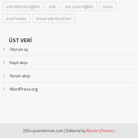
yurt dışında eğitim
yök
yüz yüze eğitim
ösym
özel liseler
üniversite tercihleri
ÜST VERI
Oturum aç
Kayıt akışı
Yorum akışı
WordPress.org
2024 yesimkirman.com
|
Editorial by
MysteryThemes
.