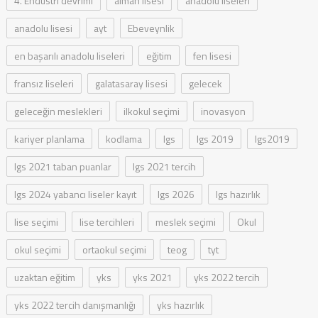
4. Endüstri devrimi
alman lisesi
anadolu liseleri
anadolu lisesi
ayt
Ebeveynlik
en başarılı anadolu liseleri
eğitim
fen lisesi
fransız liseleri
galatasaray lisesi
gelecek
geleceğin meslekleri
ilkokul seçimi
inovasyon
kariyer planlama
kodlama
lgs
lgs 2019
lgs2019
lgs 2021 taban puanlar
lgs 2021 tercih
lgs 2024 yabancı liseler kayıt
lgs 2026
lgs hazırlık
lise seçimi
lise tercihleri
meslek seçimi
Okul
okul seçimi
ortaokul seçimi
teog
tyt
uzaktan eğitim
yks
yks 2021
yks 2022 tercih
yks 2022 tercih danışmanlığı
yks hazırlık