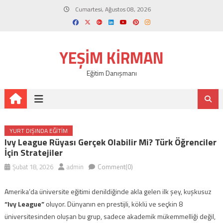
Skip
Cumartesi, Ağustos 08, 2026
to
content
YEŞIM KIRMAN
Eğitim Danışmanı
YURT DIŞINDA EĞITIM
Ivy League Rüyası Gerçek Olabilir Mi? Türk Öğrenciler
İçin Stratejiler
Şubat 18, 2026
admin
Comment(0)
Amerika’da üniversite eğitimi denildiğinde akla gelen ilk şey, kuşkusuz
“Ivy League”
oluyor. Dünyanın en prestijli, köklü ve seçkin 8
üniversitesinden oluşan bu grup, sadece akademik mükemmelliği değil,