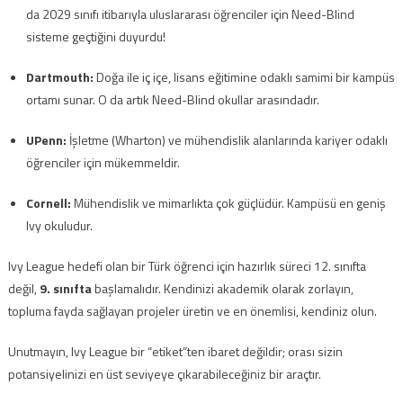
da 2029 sınıfı itibarıyla uluslararası öğrenciler için Need-Blind
sisteme geçtiğini duyurdu!
Dartmouth:
Doğa ile iç içe, lisans eğitimine odaklı samimi bir kampüs
ortamı sunar. O da artık Need-Blind okullar arasındadır.
UPenn:
İşletme (Wharton) ve mühendislik alanlarında kariyer odaklı
öğrenciler için mükemmeldir.
Cornell:
Mühendislik ve mimarlıkta çok güçlüdür. Kampüsü en geniş
Ivy okuludur.
Ivy League hedefi olan bir Türk öğrenci için hazırlık süreci 12. sınıfta
değil,
9. sınıfta
başlamalıdır. Kendinizi akademik olarak zorlayın,
topluma fayda sağlayan projeler üretin ve en önemlisi, kendiniz olun.
Unutmayın, Ivy League bir “etiket”ten ibaret değildir; orası sizin
potansiyelinizi en üst seviyeye çıkarabileceğiniz bir araçtır.