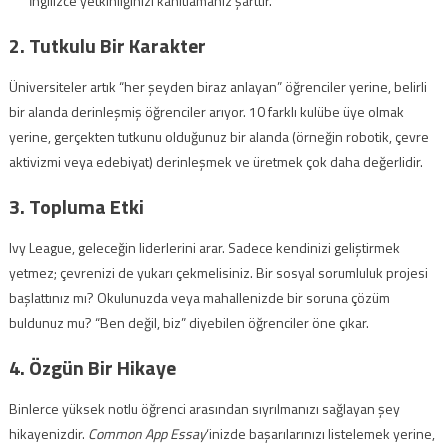
İngilizce yetkinliğinizi kanıtlamanız şarttır.
2. Tutkulu Bir Karakter
Üniversiteler artık “her şeyden biraz anlayan” öğrenciler yerine, belirli
bir alanda derinleşmiş öğrenciler arıyor. 10 farklı kulübe üye olmak
yerine, gerçekten tutkunu olduğunuz bir alanda (örneğin robotik, çevre
aktivizmi veya edebiyat) derinleşmek ve üretmek çok daha değerlidir.
3. Topluma Etki
Ivy League, geleceğin liderlerini arar. Sadece kendinizi geliştirmek
yetmez; çevrenizi de yukarı çekmelisiniz. Bir sosyal sorumluluk projesi
başlattınız mı? Okulunuzda veya mahallenizde bir soruna çözüm
buldunuz mu? “Ben değil, biz” diyebilen öğrenciler öne çıkar.
4. Özgün Bir Hikaye
Binlerce yüksek notlu öğrenci arasından sıyrılmanızı sağlayan şey
hikayenizdir.
Common App Essay
‘inizde başarılarınızı listelemek yerine,