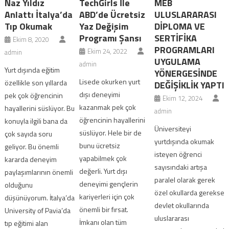
Naz Yıldız
TechGirls İle
MEB
Anlattı İtalya’da
ABD’de Ücretsiz
ULUSLARARASI
Tıp Okumak
Yaz Değişim
DİPLOMA VE
Programı Şansı
SERTİFİKA
Ekim 8, 2020
PROGRAMLARI
Ekim 24, 2022
admin
UYGULAMA
admin
Yurt dışında eğitim
YÖNERGESİNDE
Lisede okurken yurt
özellikle son yıllarda
DEĞİŞİKLİK YAPTI
dışı deneyimi
pek çok öğrencinin
Ekim 12, 2024
kazanmak pek çok
hayallerini süslüyor. Bu
admin
öğrencinin hayallerini
konuyla ilgili bana da
Üniversiteyi
süslüyor. Hele bir de
çok sayıda soru
yurtdışında okumak
bunu ücretsiz
geliyor. Bu önemli
isteyen öğrenci
yapabilmek çok
kararda deneyim
sayısındaki artışa
değerli. Yurt dışı
paylaşımlarının önemli
paralel olarak gerek
deneyimi gençlerin
olduğunu
özel okullarda gerekse
kariyerleri için çok
düşünüyorum. İtalya’da
devlet okullarında
önemli bir fırsat.
University of Pavia’da
uluslararası
İmkanı olan tüm
tıp eğitimi alan