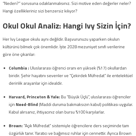
“Neden?” sorusuna odaklanmalısınız. Sizi motive eden değerler neler?
Hangi özellikleriniz sizi benzersiz kılıyor?
Okul Okul Analiz: Hangi Ivy Sizin İçin?
Her Ivy League okulu aynı değildir. Başvurunuzu yaparken okulun
kültürünü bilmek çok önemlidir. İşte 2028 mezuniyet sınıfı verilerine
göre öne çıkanlar:
Columbia
:
Uluslararası öğrenci oranı en yüksek (%17) okullardan
biridir. Şehir hayatını sevenler ve “Çekirdek Müfredat” ile entelektüel
derinlik arayanlar için idealdir.
Harvard, Princeton & Yale:
Bu “Büyük Üçlü”, uluslararası öğrenciler
için
Need-Blind
(Maddi duruma bakmaksızın kabul) politikası uygular.
Kabul alırsanız, ihtiyacınız olan bursu %100 karşılarlar.
Brown:
“Açık Müfredat” sistemiyle öğrencilere ders seçiminde tam
özgürlük tanır. Yaratıcı ve bağımsız ruhlar için cennettir. Ayrıca Brown