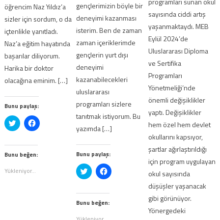
programları sunan okul
gençlerimizin böyle bir
öğrencim Naz Yıldız’a
sayısında ciddi artış
deneyimi kazanması
sizler için sordum, o da
yaşanmaktaydı. MEB
isterim. Ben de zaman
içtenlikle yanıtladı.
Eylül 2024’de
zaman içeriklerimde
Naz’a eğitim hayatında
Uluslararası Diploma
gençlerin yurt dışı
başarılar diliyorum.
ve Sertifika
deneyimi
Harika bir doktor
Programları
kazanabilecekleri
olacağına eminim. […]
Yönetmeliği’nde
uluslararası
önemli değişiklikler
programları sizlere
Bunu paylaş:
yaptı. Değişiklikler
tanıtmak istiyorum. Bu
Twitter
Facebook'ta
hem özel hem devlet
yazımda […]
üzerinde
paylaşmak
paylaşmak
için
okullarını kapsıyor,
için
tıklayın
tıklayın
(Yeni
şartlar ağırlaştırıldığı
(Yeni
pencerede
Bunu paylaş:
Bunu beğen:
pencerede
açılır)
için program uygulayan
açılır)
Twitter
Facebook'ta
Yükleniyor...
okul sayısında
üzerinde
paylaşmak
paylaşmak
için
düşüşler yaşanacak
için
tıklayın
tıklayın
(Yeni
gibi görünüyor.
(Yeni
pencerede
Bunu beğen:
pencerede
açılır)
Yönergedeki
açılır)
Yükleniyor...