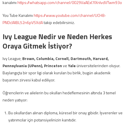
kanalımı
https://whatsapp.com/channel/0029VaAExI7IXnlvdVTwm93o
You Tube Kanalımı
https://www.youtube.com/channel/UCH8-
PNDcIAlBL52n6pVSXdA
takip edebilirsiniz.
Ivy League Nedir ve Neden Herkes
Oraya Gitmek İstiyor?
Ivy League;
Brown, Columbia, Cornell, Dartmouth, Harvard,
Pennsylvania (UPenn), Princeton
ve
Yale
üniversitelerinden oluşur.
Başlangıçta bir spor ligi olarak kurulan bu birlik, bugün akademik
başarının zirvesi kabul ediliyor.
Öğrencilerin ve ailelerin bu okulları hedeflemesinin altında 3 temel
neden yatıyor:
Bu okullardan alınan diploma, küresel bir onay gibidir. İşverenler ve
yatırımcılar için potansiyelinizin kanıtıdır.