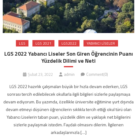
LGS
LGS 2021
LGS2022
YABANCI LISELER
LGS 2022 Yabancı Liseler Son Giren Öğrencinin Puanı
Yüzdelik Dilimi ve Neti
Şubat 23, 2022
admin
Comment(0)
LGS 2022 hazırlık çalışmaları büyük bir hızla devam ederken, LGS
sonrası tercih edilebilecek okullarla ilgili bilgileri sizlerle paylaşmaya
devam ediyorum. Bu yazımda, özellikle üniversite eğitimine yurt dışında
devam etmeyi düşünen öğrencilerin sıklıkla tercih ettiği okul türü olan
Yabancı Liselerin taban puan, yüzdelik dilim ve yaklaşık net bilgilerini
sizlerle paylaşmak istedim. Faydalı olmasını dilerim. İlgilenen
arkadaşlarınızla […]