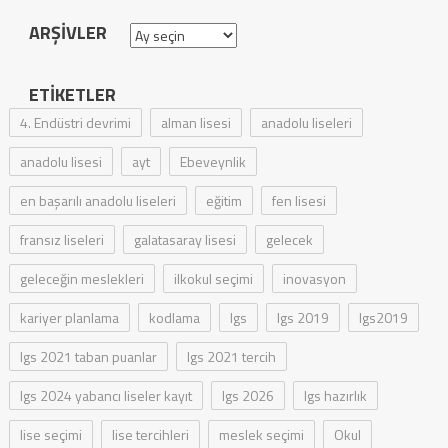
ARŞIVLER
Arşivler
ETIKETLER
4. Endüstri devrimi
alman lisesi
anadolu liseleri
anadolu lisesi
ayt
Ebeveynlik
en başarılı anadolu liseleri
eğitim
fen lisesi
fransız liseleri
galatasaray lisesi
gelecek
geleceğin meslekleri
ilkokul seçimi
inovasyon
kariyer planlama
kodlama
lgs
lgs 2019
lgs2019
lgs 2021 taban puanlar
lgs 2021 tercih
lgs 2024 yabancı liseler kayıt
lgs 2026
lgs hazırlık
lise seçimi
lise tercihleri
meslek seçimi
Okul