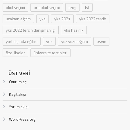
okul seçimi
ortaokul seçimi
teog
tyt
uzaktan eğitim
yks
yks 2021
yks 2022 tercih
yks 2022 tercih danışmanlığı
yks hazırlık
yurt dışında eğitim
yök
yüz yüze eğitim
ösym
özel liseler
üniversite tercihleri
ÜST VERI
Oturum aç
Kayıt akışı
Yorum akışı
WordPress.org