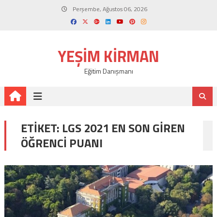
Skip
Perşembe, Ağustos 06, 2026
to
content
YEŞIM KIRMAN
Eğitim Danışmanı
ETIKET:
LGS 2021 EN SON GIREN
ÖĞRENCI PUANI