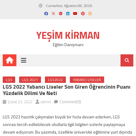
Skip
Cumartesi, Ağustos 08, 2026
to
content
YEŞIM KIRMAN
Eğitim Danışmanı
LGS
LGS 2021
LGS2022
YABANCI LISELER
LGS 2022 Yabancı Liseler Son Giren Öğrencinin Puanı
Yüzdelik Dilimi Ve Neti
Şubat 23, 2022
admin
Comment(0)
LGS 2022 hazırlık çalışmaları büyük bir hızla devam ederken, LGS
sonrası tercih edilebilecek okullarla ilgili bilgileri sizlerle paylaşmaya
devam ediyorum. Bu yazımda, özellikle üniversite eğitimine yurt dışında