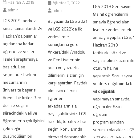
Haziran 7, 2019
Ağustos 2, 2022
LGS 2019 Geri Sayım
admin
admin
8.sınıf öğrencilerini
LGS 2019 merkezi
Bu yazımda LGS 2021
sınavla öğrenci alan
sınavı tamamlandı. 24
ve LGS 2022’de ilk
liselere yerleştirmek
Haziran’da puanlar
yerleştirme
amacıyla yapılan LGS, 1
açıklanana kadar
sonuçlarına göre
Haziran 2019
öğrenci ve veliler
Ankara’daki Anadolu
tarihinde sözel ve
liseleri araştırmaya
ve Fen Liselerinin
sayısal olmak üzere iki
başladı. Lise
puan ve yüzdelik
oturum haline
seçiminde liselerin
dilimlerini sizler için
yapılacak. Soru sayısı
mezunlarının
karşılaştırdım. Faydalı
ve ders dağılımında bu
üniversite başarısı
olmasını dilerim.
yıl değişiklik
önemli bir kriter. Ben
İlgilenen
yapılmayan sınavda,
de lise seçimi
arkadaşlarınızla
öğrenciler 8.sınıf
sürecindeki veli ve
paylaşabilirsiniz. LGS
öğretim
öğrencilerin çok ilgisini
hazırlık, tercih ve lise
programlarından
çekeceğini
seçimi konularında
sorumlu olacaklar. LGS
düşündüğüm bir
bireysel danışmanlık
2019’da 20 Tükçe, 20