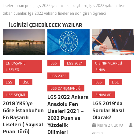
liseler taban puan
,
lgs 2022 yabancı lise kayıtlaro
,
lgs 2022 yabancı lise
taban puanlar
,
lgs 2022 yabancı liseler en son giren öğrenci
İLGINIZI ÇEKEBILECEK YAZILAR
EN BAŞARILI
LGS
LGS 2021
8.SINIF MERKEZI
LISELER
SINAV
LGS 2022
LGS
LISE
LGS
LISE
LGS DANIŞMANLIĞI
LISE SEÇIMI
SINAVLAR
LGS 2022 Ankara
2018 YKS’ye
LGS 2019’da
Anadolu Fen
Göre İstanbul’un
Sorular Nasıl
Liseleri 2021 –
En Başarılı
Olacak?
2022 Puan ve
Liseleri ( Sayısal
Yüzdelik
Kasım 27, 2018
Puan Türü)
Dilimleri
admin