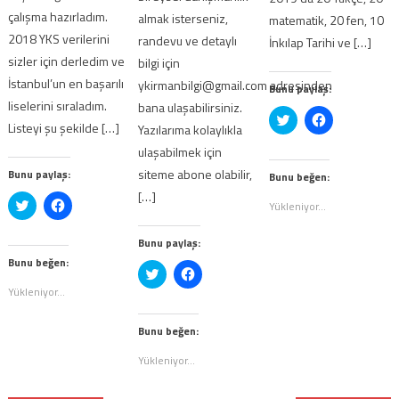
çalışma hazırladım.
almak isterseniz,
matematik, 20 fen, 10
2018 YKS verilerini
randevu ve detaylı
İnkılap Tarihi ve […]
sizler için derledim ve
bilgi için
İstanbul’un en başarılı
ykirmanbilgi@gmail.com adresinden
Bunu paylaş:
liselerini sıraladım.
bana ulaşabilirsiniz.
Twitter
Facebook'ta
Listeyi şu şekilde […]
Yazılarıma kolaylıkla
üzerinde
paylaşmak
paylaşmak
için
ulaşabilmek için
için
tıklayın
tıklayın
(Yeni
siteme abone olabilir,
Bunu paylaş:
(Yeni
pencerede
Bunu beğen:
pencerede
açılır)
[…]
açılır)
Twitter
Facebook'ta
Yükleniyor...
üzerinde
paylaşmak
paylaşmak
için
için
tıklayın
Bunu paylaş:
tıklayın
(Yeni
(Yeni
pencerede
Bunu beğen:
Twitter
Facebook'ta
pencerede
açılır)
üzerinde
paylaşmak
açılır)
Yükleniyor...
paylaşmak
için
için
tıklayın
tıklayın
(Yeni
(Yeni
pencerede
Bunu beğen:
pencerede
açılır)
açılır)
Yükleniyor...