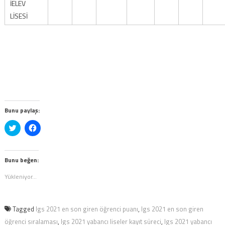
İELEV
LİSESİ
Bunu paylaş:
Twitter
Facebook'ta
üzerinde
paylaşmak
paylaşmak
için
için
tıklayın
tıklayın
(Yeni
(Yeni
pencerede
Bunu beğen:
pencerede
açılır)
açılır)
Yükleniyor...
Tagged
lgs 2021 en son giren öğrenci puanı
,
lgs 2021 en son giren
öğrenci sıralaması
,
lgs 2021 yabancı liseler kayıt süreci
,
lgs 2021 yabancı