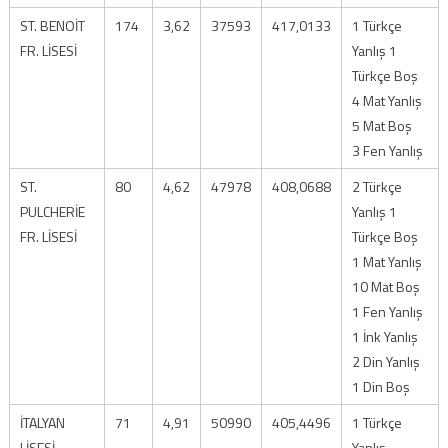
ST. BENOİT
174
3,62
37593
417,0133
1 Türkçe
FR. LİSESİ
Yanlış 1
Türkçe Boş
4 Mat Yanlış
5 Mat Boş
3 Fen Yanlış
ST.
80
4,62
47978
408,0688
2 Türkçe
PULCHERİE
Yanlış 1
FR. LİSESİ
Türkçe Boş
1 Mat Yanlış
10 Mat Boş
1 Fen Yanlış
1 İnk Yanlış
2 Din Yanlış
1 Din Boş
İTALYAN
71
4,91
50990
405,4496
1 Türkçe
LİSESİ
Yanlış