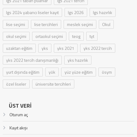
lgs 2021 taban puanlar
lgs 2021 tercih
lgs 2024 yabancı liseler kayıt
lgs 2026
lgs hazırlık
lise seçimi
lise tercihleri
meslek seçimi
Okul
okul seçimi
ortaokul seçimi
teog
tyt
uzaktan eğitim
yks
yks 2021
yks 2022 tercih
yks 2022 tercih danışmanlığı
yks hazırlık
yurt dışında eğitim
yök
yüz yüze eğitim
ösym
özel liseler
üniversite tercihleri
ÜST VERI
Oturum aç
Kayıt akışı