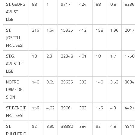
ST. GEORG
88
1
9717
424
88
0,8
8236
AVUST.
LİSE
ST.
216
1,64
15935
412
198
1,96
2017
JOSEPH
FR. LİSESİ
ST.G.
18
2,3
22348
401
18
1,7
1750
AVUST.TİC.
LİSE
NOTRE
140
3,05
29636
393
140
3,53
3634
DAME DE
SİON
ST. BENOİT
156
4,02
39061
383
176
4,3
4427
FR. LİSESİ
ST.
92
3,95
38380
384
92
4,8
4941
PULCHERİE