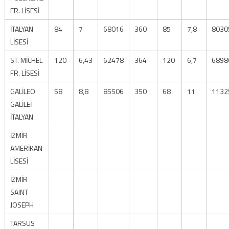
FR. LİSESİ
İTALYAN
84
7
68016
360
85
7,8
8030
LİSESİ
ST. MİCHEL
120
6,43
62478
364
120
6,7
6898
FR. LİSESİ
GALİLEO
58
8,8
85506
350
68
11
1132
GALİLEİ
İTALYAN
İZMİR
AMERİKAN
LİSESİ
İZMİR
SAINT
JOSEPH
TARSUS