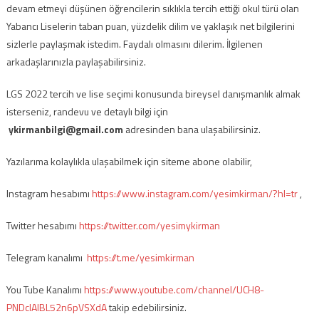
devam etmeyi düşünen öğrencilerin sıklıkla tercih ettiği okul türü olan
Yabancı Liselerin taban puan, yüzdelik dilim ve yaklaşık net bilgilerini
sizlerle paylaşmak istedim. Faydalı olmasını dilerim. İlgilenen
arkadaşlarınızla paylaşabilirsiniz.
LGS 2022 tercih ve lise seçimi konusunda bireysel danışmanlık almak
isterseniz, randevu ve detaylı bilgi için
ykirmanbilgi@gmail.com
adresinden bana ulaşabilirsiniz.
Yazılarıma kolaylıkla ulaşabilmek için siteme abone olabilir,
Instagram hesabımı
https://www.instagram.com/yesimkirman/?hl=tr
,
Twitter hesabımı
https://twitter.com/yesimykirman
Telegram kanalımı
https://t.me/yesimkirman
You Tube Kanalımı
https://www.youtube.com/channel/UCH8-
PNDcIAlBL52n6pVSXdA
takip edebilirsiniz.