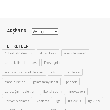
ARŞIVLER
Arşivler
ETIKETLER
4. Endüstri devrimi
alman lisesi
anadolu liseleri
anadolu lisesi
ayt
Ebeveynlik
en başarılı anadolu liseleri
eğitim
fen lisesi
fransız liseleri
galatasaray lisesi
gelecek
geleceğin meslekleri
ilkokul seçimi
inovasyon
kariyer planlama
kodlama
lgs
lgs 2019
lgs2019