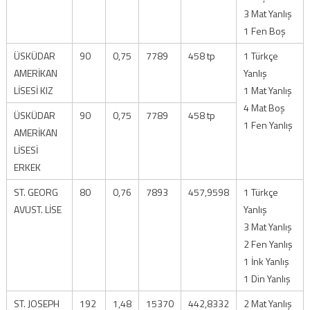
3 Mat Yanlış
1 Fen Boş
ÜSKÜDAR
90
0,75
7789
458 tp
1 Türkçe
AMERİKAN
Yanlış
LİSESİ KIZ
1 Mat Yanlış
4 Mat Boş
ÜSKÜDAR
90
0,75
7789
458 tp
1 Fen Yanlış
AMERİKAN
LİSESİ
ERKEK
ST. GEORG
80
0,76
7893
457,9598
1 Türkçe
AVUST. LİSE
Yanlış
3 Mat Yanlış
2 Fen Yanlış
1 İnk Yanlış
1 Din Yanlış
ST. JOSEPH
192
1,48
15370
442,8332
2 Mat Yanlış