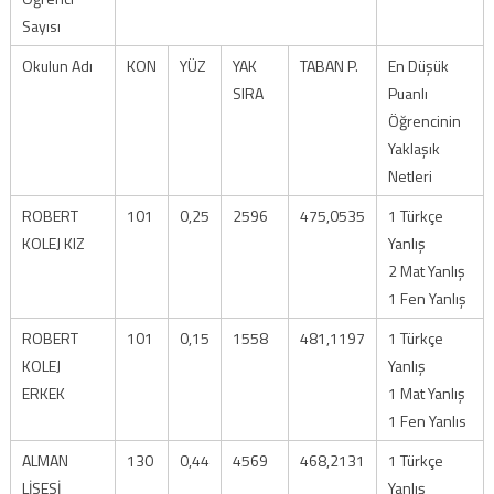
Sayısı
Okulun Adı
KON
YÜZ
YAK
TABAN P.
En Düşük
SIRA
Puanlı
Öğrencinin
Yaklaşık
Netleri
ROBERT
101
0,25
2596
475,0535
1 Türkçe
KOLEJ KIZ
Yanlış
2 Mat Yanlış
1 Fen Yanlış
ROBERT
101
0,15
1558
481,1197
1 Türkçe
KOLEJ
Yanlış
ERKEK
1 Mat Yanlış
1 Fen Yanlıs
ALMAN
130
0,44
4569
468,2131
1 Türkçe
LİSESİ
Yanlış