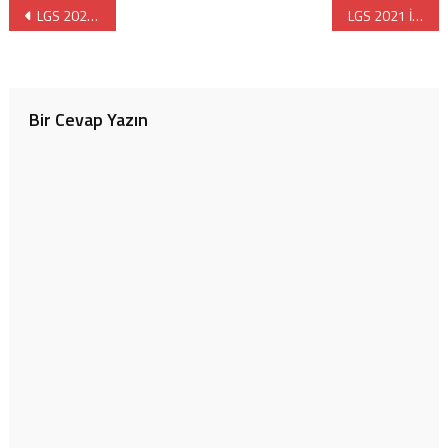
Yazı
LGS 2022 Özel Türk Liselerin Taban Puanları ve Kontenjanları
LGS 2021 İstanbul’daki İlk 15 Anadolu ve Fen Lisesinin Taban Puanı Yüzdelik Dilimi ve Neti
gezinmesi
Bir Cevap Yazın