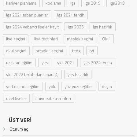
kariyer planlama
kodlama
lgs
lgs 2019
lgs2019
lgs 2021 taban puanlar
lgs 2021 tercih
lgs 2024 yabancı liseler kayıt
lgs 2026
lgs hazırlık
lise seçimi
lise tercihleri
meslek seçimi
Okul
okul seçimi
ortaokul seçimi
teog
tyt
uzaktan eğitim
yks
yks 2021
yks 2022 tercih
yks 2022 tercih danışmanlığı
yks hazırlık
yurt dışında eğitim
yök
yüz yüze eğitim
ösym
özel liseler
üniversite tercihleri
ÜST VERI
Oturum aç