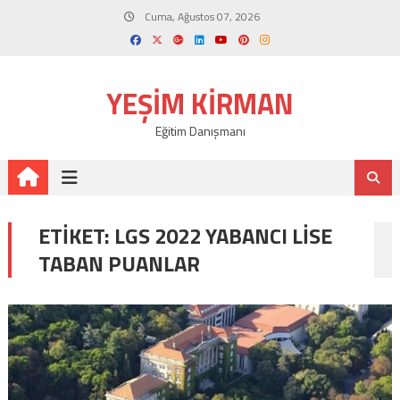
Skip
Cuma, Ağustos 07, 2026
to
content
YEŞIM KIRMAN
Eğitim Danışmanı
ETIKET:
LGS 2022 YABANCI LISE
TABAN PUANLAR