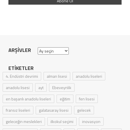
ARŞIVLER
Arşivler
ETIKETLER
4. Endüstri devrimi
alman lisesi
anadolu liseleri
anadolu lisesi
ayt
Ebeveynlik
en başarılı anadolu liseleri
eğitim
fen lisesi
fransız liseleri
galatasaray lisesi
gelecek
geleceğin meslekleri
ilkokul seçimi
inovasyon