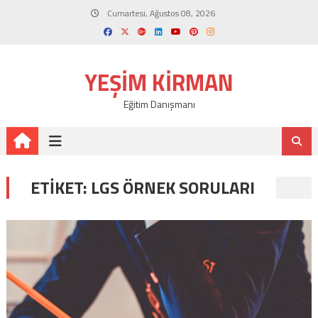
Skip
Cumartesi, Ağustos 08, 2026
to
content
YEŞIM KIRMAN
Eğitim Danışmanı
ETIKET:
LGS ÖRNEK SORULARI