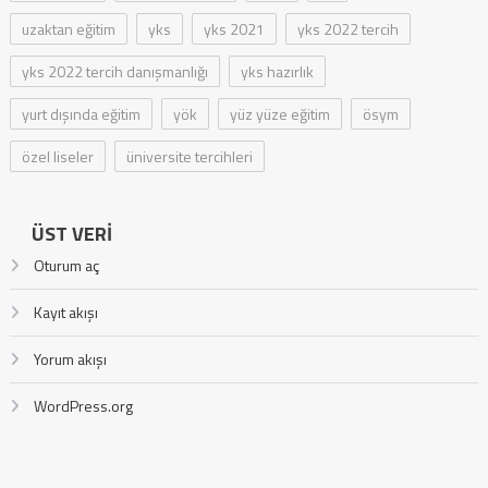
uzaktan eğitim
yks
yks 2021
yks 2022 tercih
yks 2022 tercih danışmanlığı
yks hazırlık
yurt dışında eğitim
yök
yüz yüze eğitim
ösym
özel liseler
üniversite tercihleri
ÜST VERI
Oturum aç
Kayıt akışı
Yorum akışı
WordPress.org