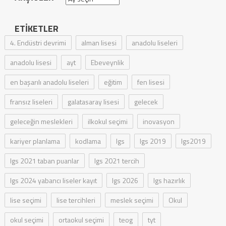
ETIKETLER
4. Endüstri devrimi
alman lisesi
anadolu liseleri
anadolu lisesi
ayt
Ebeveynlik
en başarılı anadolu liseleri
eğitim
fen lisesi
fransız liseleri
galatasaray lisesi
gelecek
geleceğin meslekleri
ilkokul seçimi
inovasyon
kariyer planlama
kodlama
lgs
lgs 2019
lgs2019
lgs 2021 taban puanlar
lgs 2021 tercih
lgs 2024 yabancı liseler kayıt
lgs 2026
lgs hazırlık
lise seçimi
lise tercihleri
meslek seçimi
Okul
okul seçimi
ortaokul seçimi
teog
tyt