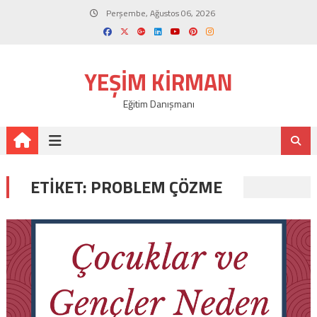
Skip
Perşembe, Ağustos 06, 2026
to
content
YEŞIM KIRMAN
Eğitim Danışmanı
ETIKET:
PROBLEM ÇÖZME