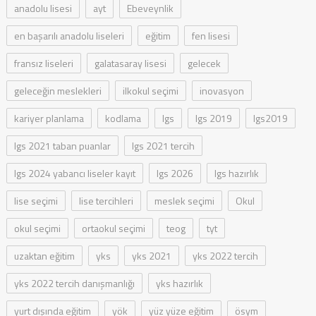
anadolu lisesi
ayt
Ebeveynlik
en başarılı anadolu liseleri
eğitim
fen lisesi
fransız liseleri
galatasaray lisesi
gelecek
geleceğin meslekleri
ilkokul seçimi
inovasyon
kariyer planlama
kodlama
lgs
lgs 2019
lgs2019
lgs 2021 taban puanlar
lgs 2021 tercih
lgs 2024 yabancı liseler kayıt
lgs 2026
lgs hazırlık
lise seçimi
lise tercihleri
meslek seçimi
Okul
okul seçimi
ortaokul seçimi
teog
tyt
uzaktan eğitim
yks
yks 2021
yks 2022 tercih
yks 2022 tercih danışmanlığı
yks hazırlık
yurt dışında eğitim
yök
yüz yüze eğitim
ösym