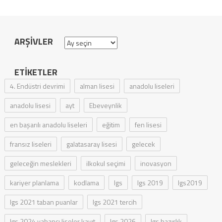
ARŞIVLER
Arşivler
ETIKETLER
4. Endüstri devrimi
alman lisesi
anadolu liseleri
anadolu lisesi
ayt
Ebeveynlik
en başarılı anadolu liseleri
eğitim
fen lisesi
fransız liseleri
galatasaray lisesi
gelecek
geleceğin meslekleri
ilkokul seçimi
inovasyon
kariyer planlama
kodlama
lgs
lgs 2019
lgs2019
lgs 2021 taban puanlar
lgs 2021 tercih
lgs 2024 yabancı liseler kayıt
lgs 2026
lgs hazırlık