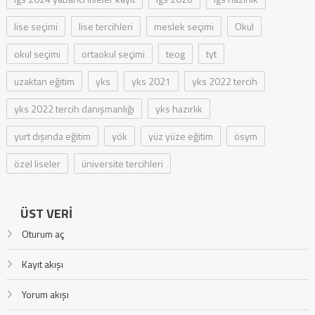
lise seçimi
lise tercihleri
meslek seçimi
Okul
okul seçimi
ortaokul seçimi
teog
tyt
uzaktan eğitim
yks
yks 2021
yks 2022 tercih
yks 2022 tercih danışmanlığı
yks hazırlık
yurt dışında eğitim
yök
yüz yüze eğitim
ösym
özel liseler
üniversite tercihleri
ÜST VERI
Oturum aç
Kayıt akışı
Yorum akışı