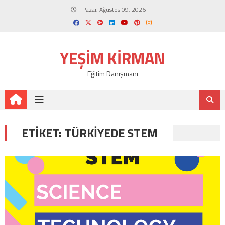
Skip
Pazar, Ağustos 09, 2026
to
content
YEŞIM KIRMAN
Eğitim Danışmanı
ETIKET:
TÜRKIYEDE STEM