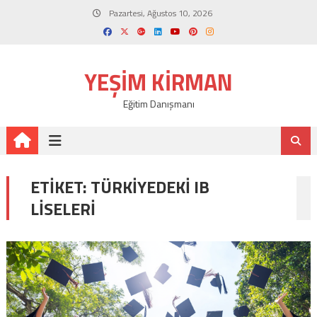
Skip
Pazartesi, Ağustos 10, 2026
to
content
YEŞIM KIRMAN
Eğitim Danışmanı
ETIKET:
TÜRKIYEDEKI IB
LISELERI