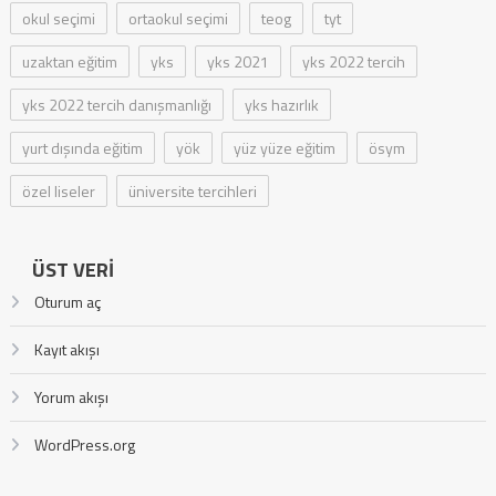
okul seçimi
ortaokul seçimi
teog
tyt
uzaktan eğitim
yks
yks 2021
yks 2022 tercih
yks 2022 tercih danışmanlığı
yks hazırlık
yurt dışında eğitim
yök
yüz yüze eğitim
ösym
özel liseler
üniversite tercihleri
ÜST VERI
Oturum aç
Kayıt akışı
Yorum akışı
WordPress.org