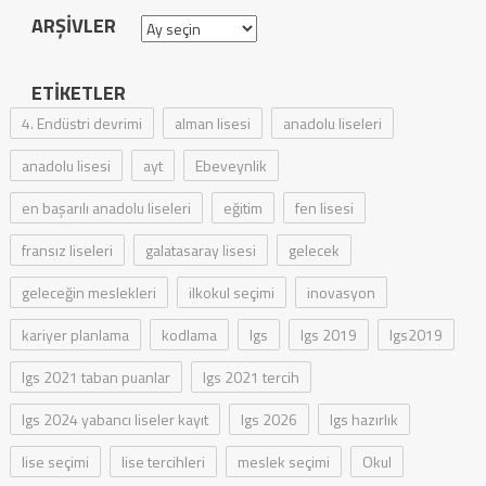
ARŞIVLER
Arşivler
ETIKETLER
4. Endüstri devrimi
alman lisesi
anadolu liseleri
anadolu lisesi
ayt
Ebeveynlik
en başarılı anadolu liseleri
eğitim
fen lisesi
fransız liseleri
galatasaray lisesi
gelecek
geleceğin meslekleri
ilkokul seçimi
inovasyon
kariyer planlama
kodlama
lgs
lgs 2019
lgs2019
lgs 2021 taban puanlar
lgs 2021 tercih
lgs 2024 yabancı liseler kayıt
lgs 2026
lgs hazırlık
lise seçimi
lise tercihleri
meslek seçimi
Okul