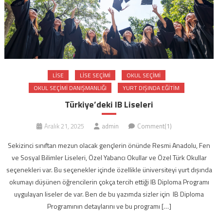
LISE
LISE SEÇIMI
OKUL SEÇIMI
OKUL SEÇIMI DANIŞMANLIĞI
YURT DIŞINDA EĞITIM
Türkiye’deki IB Liseleri
Aralık 21, 2025
admin
Comment(1)
Sekizinci sınıftan mezun olacak gençlerin önünde Resmi Anadolu, Fen
ve Sosyal Bilimler Liseleri, Özel Yabancı Okullar ve Özel Türk Okullar
seçenekleri var. Bu seçenekler içinde özellikle üniversiteyi yurt dışında
okumayı düşünen öğrencilerin çokça tercih ettiği IB Diploma Programı
uygulayan liseler de var. Ben de bu yazımda sizler için IB Diploma
Programının detaylarını ve bu programı […]