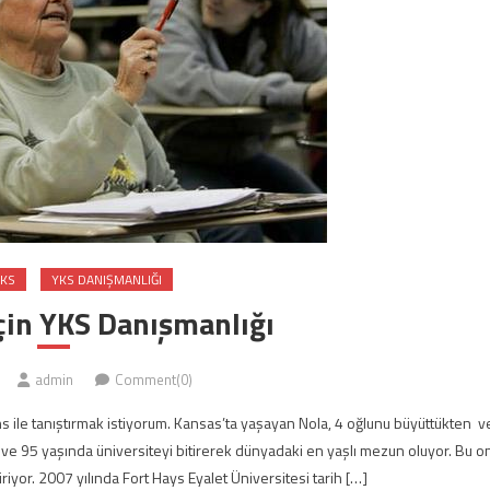
KS
YKS DANIŞMANLIĞI
İçin YKS Danışmanlığı
admin
Comment(0)
hs ile tanıştırmak istiyorum. Kansas’ta yaşayan Nola, 4 oğlunu büyüttükten v
 ve 95 yaşında üniversiteyi bitirerek dünyadaki en yaşlı mezun oluyor. Bu o
iyor. 2007 yılında Fort Hays Eyalet Üniversitesi tarih […]