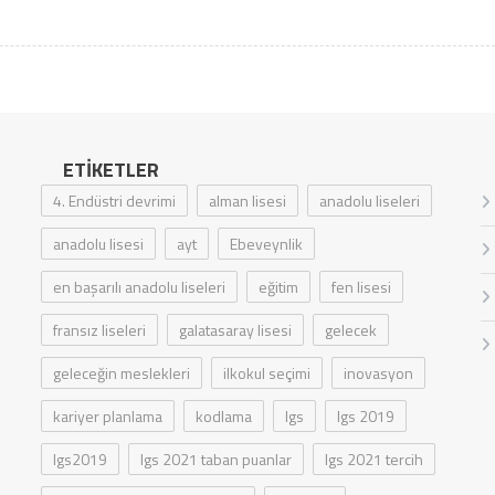
ETIKETLER
4. Endüstri devrimi
alman lisesi
anadolu liseleri
anadolu lisesi
ayt
Ebeveynlik
en başarılı anadolu liseleri
eğitim
fen lisesi
fransız liseleri
galatasaray lisesi
gelecek
geleceğin meslekleri
ilkokul seçimi
inovasyon
kariyer planlama
kodlama
lgs
lgs 2019
lgs2019
lgs 2021 taban puanlar
lgs 2021 tercih