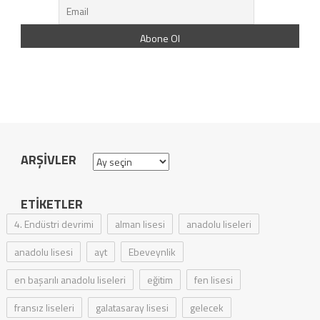
ARŞIVLER
Arşivler
ETIKETLER
4. Endüstri devrimi
alman lisesi
anadolu liseleri
anadolu lisesi
ayt
Ebeveynlik
en başarılı anadolu liseleri
eğitim
fen lisesi
fransız liseleri
galatasaray lisesi
gelecek