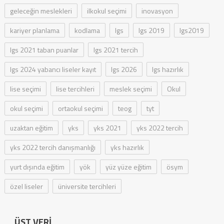
geleceğin meslekleri
ilkokul seçimi
inovasyon
kariyer planlama
kodlama
lgs
lgs 2019
lgs2019
lgs 2021 taban puanlar
lgs 2021 tercih
lgs 2024 yabancı liseler kayıt
lgs 2026
lgs hazırlık
lise seçimi
lise tercihleri
meslek seçimi
Okul
okul seçimi
ortaokul seçimi
teog
tyt
uzaktan eğitim
yks
yks 2021
yks 2022 tercih
yks 2022 tercih danışmanlığı
yks hazırlık
yurt dışında eğitim
yök
yüz yüze eğitim
ösym
özel liseler
üniversite tercihleri
ÜST VERI