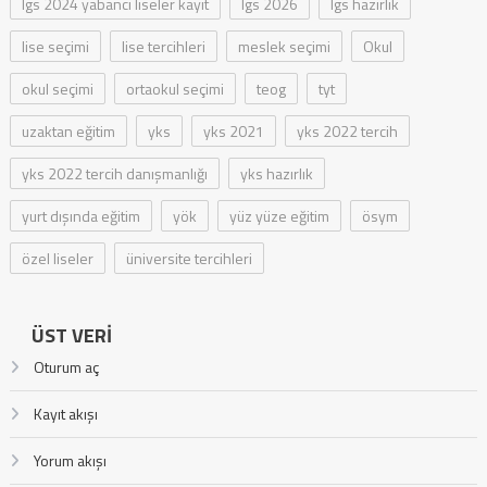
lgs 2024 yabancı liseler kayıt
lgs 2026
lgs hazırlık
lise seçimi
lise tercihleri
meslek seçimi
Okul
okul seçimi
ortaokul seçimi
teog
tyt
uzaktan eğitim
yks
yks 2021
yks 2022 tercih
yks 2022 tercih danışmanlığı
yks hazırlık
yurt dışında eğitim
yök
yüz yüze eğitim
ösym
özel liseler
üniversite tercihleri
ÜST VERI
Oturum aç
Kayıt akışı
Yorum akışı