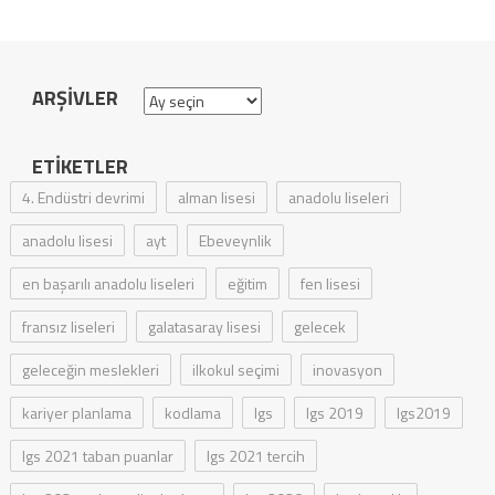
ARŞIVLER
Arşivler
ETIKETLER
4. Endüstri devrimi
alman lisesi
anadolu liseleri
anadolu lisesi
ayt
Ebeveynlik
en başarılı anadolu liseleri
eğitim
fen lisesi
fransız liseleri
galatasaray lisesi
gelecek
geleceğin meslekleri
ilkokul seçimi
inovasyon
kariyer planlama
kodlama
lgs
lgs 2019
lgs2019
lgs 2021 taban puanlar
lgs 2021 tercih