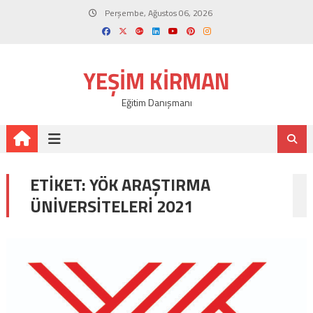
Skip
Perşembe, Ağustos 06, 2026
to
content
YEŞIM KIRMAN
Eğitim Danışmanı
ETIKET:
YÖK ARAŞTIRMA
ÜNIVERSITELERI 2021