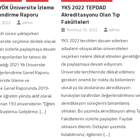
YÖK Üniversite İzleme
YKS 2022 TEPDAD
endirme Raporu
Akreditasyonu Olan Tıp
Fakülteleri
, 2022
admin
Temmuz 19, 2022
admin
ih süreci yaklaşırken
YKS 2022 tercihleri devam ederken
versite seçimine destek olacak
adayların okuyacakları üniversiteleri
arı sizlerle paylaşmaya devam
seçerken nelere dikkat etmeleri gerektiği
raporlardan bir tanesi de
de paylaşmaya devam ediyorum.
dığı 2021 Yılı Üniversite
Üniversite tercihlerinde dikkat edilmesi
ğerlendirme Genel Raporu.
gereken önemli bir nokta da bölümlerin
ersite İzleme ve
ulusal ya da uluslararası akreditasyon
me Genel Raporunda 2019-
kuruluşları tarafından değerlendirilmesi v
 öğretim yılında aktif olarak
akreditasyon süreçlerini tamamlamış
unan 193 üniversitenin “Eğitim
olmaları. Bu yazımda akreditasyon almış T
Araştırma-Geliştirme, […]
Fakültelerini sizlerle paylaştım. Faydalı
olmasını dilerim. Detayları yazımda
bulabilirsiniz, ilgilenen […]
cebook'ta