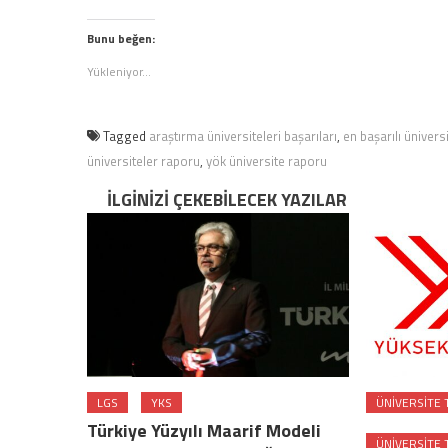
için
tıklayın
tıklayın
(Yeni
(Yeni
pencerede
Bunu beğen:
pencerede
açılır)
açılır)
Yükleniyor...
Tagged
araştırma üniversiteleri başarıları
,
en başarılı üniversi
üniversiteler raporu
,
yök üniversite raporu
İLGINIZI ÇEKEBILECEK YAZILAR
LGS
YKS
ÜNIVERSITE 
Türkiye Yüzyılı Maarif Modeli
ÜNIVERSITE 