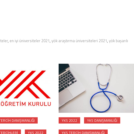
teler
,
en iyi üniversiteler 2021
,
yök araştırma üniversiteleri 2021
,
yök başarılı
TERCIH DANIŞMANLIĞI
YKS 2022
YKS DANIŞMANLIĞI
TERCIHLERI
YKS 2022
YKS TERCIH DANIŞMANLIĞI