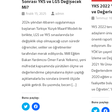
Sonrası YKS ve LGS Değişecek
YKS 2022 
Mi?
ve Değerl
Aralık 15, 2025
admin
Temmuz 16
2024 yılından itibaren uygulanmaya
YKS 2022 terc
başlanan Türkiye Yüzyılı Maarif Modeli ile
adayların üni
birlikte, LGS ve YKS sınavlarında bir
önemli raporl
değişiklik olup olmayacağı uzun süredir
ediyorum. Bu 
öğrenciler, veliler ve öğretmenler
YÖK’ün yayınla
tarafından merak ediliyordu. Millî Eğitim
İzleme ve De
Bakan Yardımcısı Ömer Faruk Yelkenci, yeni
2021 Yılı Üniv
müfredat kapsamında yürütülen ölçme ve
Değerlendir
değerlendirme çalışmalarına ilişkin yaptığı
2020 eğitim ve
açıklamalarla bu sorulara önemli ölçüde
faaliyette bul
açıklık getirdi. Bu yazımda; beceri […]
ve Öğretim”, “
Bunu paylaş:
Bunu paylaş:
Twitter
Facebook'ta
üzerinde
paylaşmak
Twitter
Fa