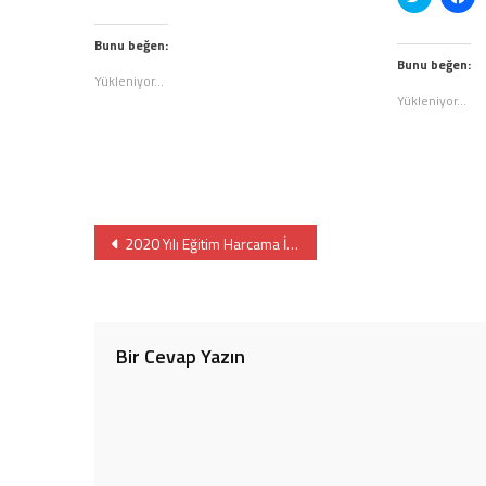
paylaşmak
için
üzerinde
pa
için
tıklayın
paylaşma
içi
tıklayın
(Yeni
için
tık
(Yeni
pencerede
Bunu beğen:
tıklayın
(Y
pencerede
açılır)
(Yeni
pe
Bunu beğen:
açılır)
pencered
açı
Yükleniyor...
açılır)
Yükleniyor...
Yazı
2020 Yılı Eğitim Harcama İstatistikleri Yayınlandı
gezinmesi
Bir Cevap Yazın