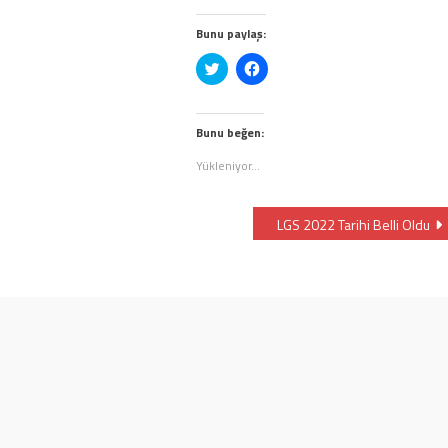
ylaşmak
k
n
layın
Bunu paylaş:
eni
ncerede
Twitter
Facebook'ta
e
lır)
üzerinde
paylaşmak
paylaşmak
için
için
tıklayın
tıklayın
(Yeni
(Yeni
pencerede
Bunu beğen:
pencerede
açılır)
açılır)
Yükleniyor...
LGS 2022 Tarihi Belli Oldu