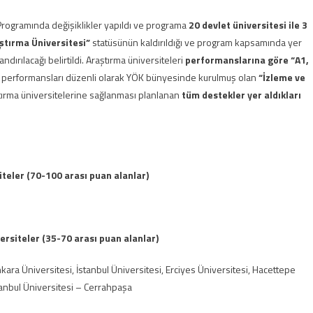
Programında değişiklikler yapıldı ve programa
20 devlet üniversitesi ile 3
ştırma Üniversitesi”
statüsünün kaldırıldığı ve program kapsamında yer
andırılacağı belirtildi. Araştırma üniversiteleri
performans​larına göre “A1,
 performansları düzenli olarak YÖK bünyesinde kurulmuş olan
“İzleme ve
ştırma üniversitelerine sağlanması planlanan
tüm destekler yer aldıkları
teler (70-100 arası puan alanlar)
rsiteler (35-70 arası puan alanlar)
nkara Üniversitesi, İstanbul Üniversitesi, Erciyes Üniversitesi, Hacettepe
tanbul Üniversitesi – Cerrahpaşa