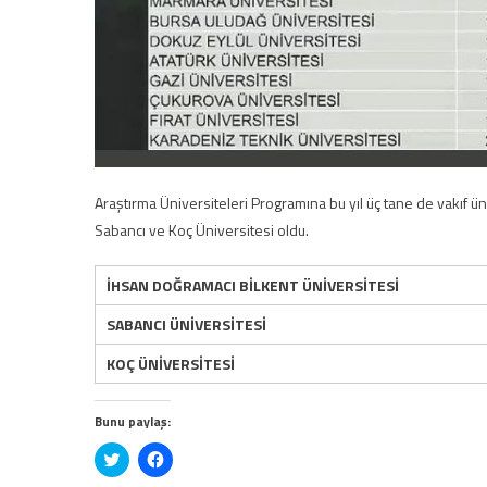
Araştırma Üniversiteleri Programına bu yıl üç tane de vakıf üni
Sabancı ve Koç Üniversitesi oldu.
İHSAN DOĞRAMACI BİLKENT ÜNİVERSİTESİ
SABANCI ÜNİVERSİTESİ​​
KOÇ ÜNİVERSİTESİ​​​
Bunu paylaş:
Twitter
Facebook'ta
üzerinde
paylaşmak
paylaşmak
için