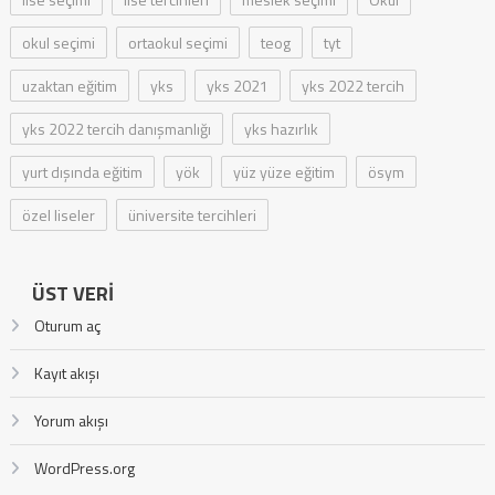
okul seçimi
ortaokul seçimi
teog
tyt
uzaktan eğitim
yks
yks 2021
yks 2022 tercih
yks 2022 tercih danışmanlığı
yks hazırlık
yurt dışında eğitim
yök
yüz yüze eğitim
ösym
özel liseler
üniversite tercihleri
ÜST VERI
Oturum aç
Kayıt akışı
Yorum akışı
WordPress.org