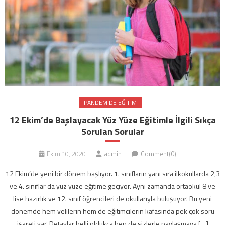
PANDEMIDE EĞITIM
12 Ekim’de Başlayacak Yüz Yüze Eğitimle İlgili Sıkça
Sorulan Sorular
Ekim 10, 2020
admin
Comment(0)
12 Ekim’de yeni bir dönem başlıyor. 1. sınıfların yanı sıra ilkokullarda 2,3
ve 4. sınıflar da yüz yüze eğitime geçiyor. Aynı zamanda ortaokul 8 ve
lise hazırlık ve 12. sınıf öğrencileri de okullarıyla buluşuyor. Bu yeni
dönemde hem velilerin hem de eğitimcilerin kafasında pek çok soru
işareti var. Detaylar belli oldukça ben de sizlerle paylaşmaya […]