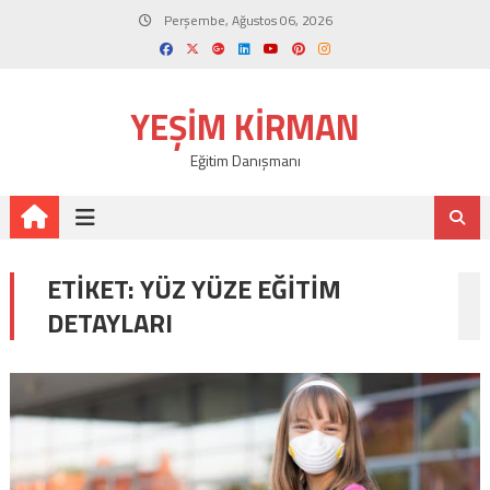
Skip
Perşembe, Ağustos 06, 2026
to
content
YEŞIM KIRMAN
Eğitim Danışmanı
ETIKET:
YÜZ YÜZE EĞITIM
DETAYLARI