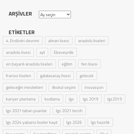
ARŞIVLER
Arşivler
ETIKETLER
4. Endüstri devrimi
alman lisesi
anadolu liseleri
anadolu lisesi
ayt
Ebeveynlik
en başarılı anadolu liseleri
eğitim
fen lisesi
fransız liseleri
galatasaray lisesi
gelecek
geleceğin meslekleri
ilkokul seçimi
inovasyon
kariyer planlama
kodlama
lgs
lgs 2019
lgs2019
lgs 2021 taban puanlar
lgs 2021 tercih
lgs 2024 yabancı liseler kayıt
lgs 2026
lgs hazırlık
lise seçimi
lise tercihleri
meslek seçimi
Okul