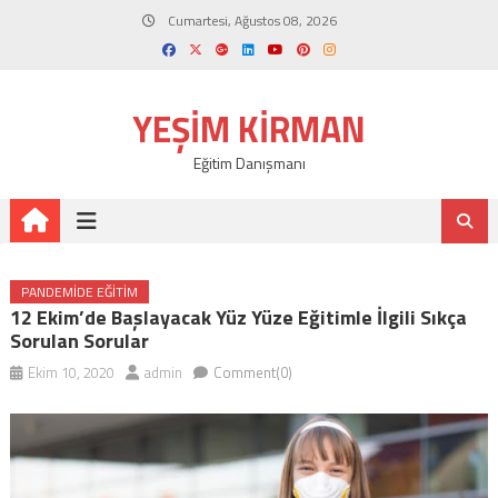
Skip
Cumartesi, Ağustos 08, 2026
to
content
YEŞIM KIRMAN
Eğitim Danışmanı
PANDEMIDE EĞITIM
12 Ekim’de Başlayacak Yüz Yüze Eğitimle İlgili Sıkça
Sorulan Sorular
Ekim 10, 2020
admin
Comment(0)