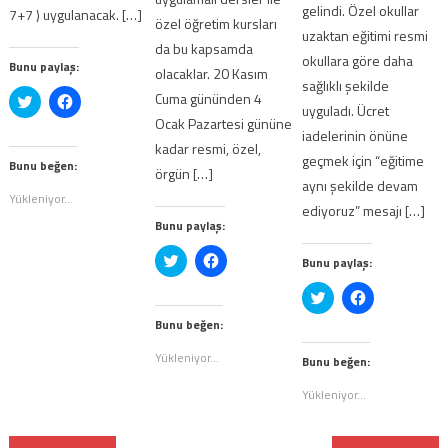
gelindi. Özel okullar
7+7 ) uygulanacak. […]
özel öğretim kursları
uzaktan eğitimi resmi
da bu kapsamda
okullara göre daha
Bunu paylaş:
olacaklar. 20 Kasım
sağlıklı şekilde
Cuma gününden 4
Twitter
Facebook'ta
uyguladı. Ücret
üzerinde
paylaşmak
Ocak Pazartesi gününe
paylaşmak
için
iadelerinin önüne
için
tıklayın
kadar resmi, özel,
tıklayın
(Yeni
geçmek için “eğitime
(Yeni
pencerede
Bunu beğen:
örgün […]
pencerede
açılır)
aynı şekilde devam
açılır)
Yükleniyor...
ediyoruz” mesajı […]
Bunu paylaş:
Twitter
Facebook'ta
Bunu paylaş:
üzerinde
paylaşmak
paylaşmak
için
Twitter
Facebook'ta
için
tıklayın
üzerinde
paylaşmak
tıklayın
(Yeni
paylaşmak
için
(Yeni
pencerede
Bunu beğen:
için
tıklayın
pencerede
açılır)
tıklayın
(Yeni
açılır)
Yükleniyor...
(Yeni
pencerede
Bunu beğen:
pencerede
açılır)
açılır)
Yükleniyor...