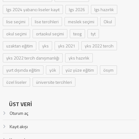
lgs 2024 yabancı liseler kayıt
lgs 2026
lgs hazırlık
lise seçimi
lise tercihleri
meslek seçimi
Okul
okul seçimi
ortaokul seçimi
teog
tyt
uzaktan eğitim
yks
yks 2021
yks 2022 tercih
yks 2022 tercih danışmanlığı
yks hazırlık
yurt dışında eğitim
yök
yüz yüze eğitim
ösym
özel liseler
üniversite tercihleri
ÜST VERI
Oturum aç
Kayıt akışı