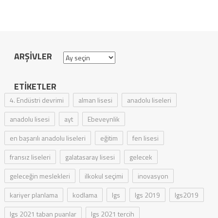
ARŞIVLER
Arşivler
ETIKETLER
4. Endüstri devrimi
alman lisesi
anadolu liseleri
anadolu lisesi
ayt
Ebeveynlik
en başarılı anadolu liseleri
eğitim
fen lisesi
fransız liseleri
galatasaray lisesi
gelecek
geleceğin meslekleri
ilkokul seçimi
inovasyon
kariyer planlama
kodlama
lgs
lgs 2019
lgs2019
lgs 2021 taban puanlar
lgs 2021 tercih