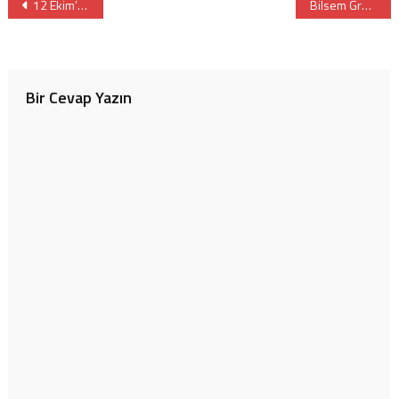
Yazı
12 Ekim’de Başlayacak Yüz Yüze Eğitimin Detayları
Bilsem Grup Tarama Sınavı Sonuçları Açıklandı
gezinmesi
Bir Cevap Yazın