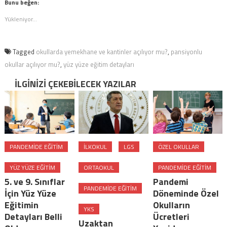
(Yeni
pencerede
Bunu beğen:
pencerede
açılır)
açılır)
Yükleniyor...
Tagged
okullarda yemekhane ve kantinler açılıyor mu?
,
pansiyonlu
okullar açılıyor mu?
,
yüz yüze eğitim detayları
İLGINIZI ÇEKEBILECEK YAZILAR
PANDEMIDE EĞITIM
ILKOKUL
LGS
ÖZEL OKULLAR
YÜZ YÜZE EĞITIM
ORTAOKUL
PANDEMIDE EĞITIM
5. ve 9. Sınıflar
Pandemi
PANDEMIDE EĞITIM
İçin Yüz Yüze
Döneminde Özel
Eğitimin
Okulların
YKS
Detayları Belli
Ücretleri
Uzaktan