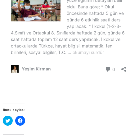
Bunu paylaş:
Twitter
Facebook'ta
üzerinde
paylaşmak
paylaşmak
için
için
tıklayın
tıklayın
(Yeni