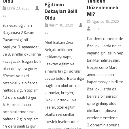
Oldu
Yeniden
Eğitimin
Düzenlenmeli
Ekim 23, 2020
Detayları Belli
Mi?
admin
Oldu
Ağustos 15, 2020
Yüz yüze eğitimin
Kasım 18, 2020
admin
3.aşaması 2 Kasım
admin
Pandemi döneminde
Pazartesi günü
MEB Bakanı Ziya
özel okullarda neler
başlıyor. 3. aşamada 5.
Selçuk beklenen
yaşandığını gelin hep
ve 9. sınıflar okullarına
açıklamayı yaptı,
birlikte hatırlayalım.
kavuşacak. Bugün belli
uzaktan eğitim ve
Geçen sene Mart
olan detaylara göre;
sınavlarla ilgili sorular
ayında okulların
*Resmi ve özel
cevap buldu. Bakanlığa
kapanmasıyla birlikte
ortaokul 5. sınıflarda
bağlı tüm okul öncesi
özel okullarda da
haftada 2 gün toplam
kurumlar, kreşler,
belirsiz bir sürecin
12 ders saati ( 2 gün,
ilkokul, ortaokul ve
içine girilmiş oldu,
6+6), imam hatip
liseler, özel eğitim
okulların açılması
ortaokullarında ise
okulları ve sınıfları,
ertelene ertelene
haftada 2 gün toplam
meslek liselerindeki
2.dönemin sonuna
14 ders saati (2 gün,
uygulamalı dersler ile