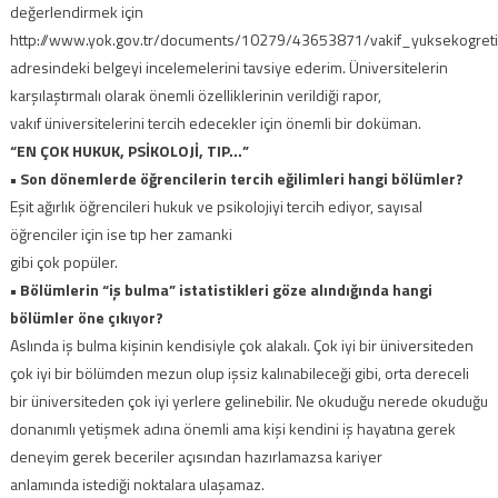
değerlendirmek için
http://www.yok.gov.tr/documents/10279/43653871/vakif_yuksekogret
adresindeki belgeyi incelemelerini tavsiye ederim. Üniversitelerin
karşılaştırmalı olarak önemli özelliklerinin verildiği rapor,
vakıf üniversitelerini tercih edecekler için önemli bir doküman.
“EN ÇOK HUKUK, PSİKOLOJİ, TIP…”
• Son dönemlerde öğrencilerin tercih eğilimleri hangi bölümler?
Eşit ağırlık öğrencileri hukuk ve psikolojiyi tercih ediyor, sayısal
öğrenciler için ise tıp her zamanki
gibi çok popüler.
• Bölümlerin “iş bulma” istatistikleri göze alındığında hangi
bölümler öne çıkıyor?
Aslında iş bulma kişinin kendisiyle çok alakalı. Çok iyi bir üniversiteden
çok iyi bir bölümden mezun olup işsiz kalınabileceği gibi, orta dereceli
bir üniversiteden çok iyi yerlere gelinebilir. Ne okuduğu nerede okuduğu
donanımlı yetişmek adına önemli ama kişi kendini iş hayatına gerek
deneyim gerek beceriler açısından hazırlamazsa kariyer
anlamında istediği noktalara ulaşamaz.