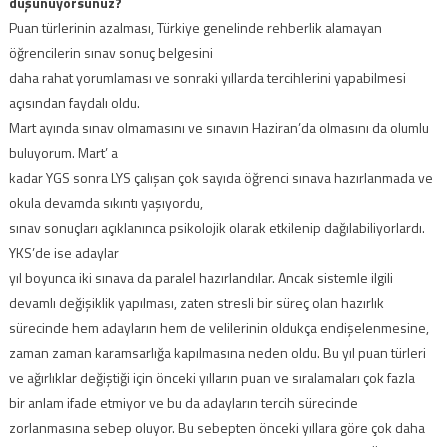
düşünüyorsunuz?
Puan türlerinin azalması, Türkiye genelinde rehberlik alamayan
öğrencilerin sınav sonuç belgesini
daha rahat yorumlaması ve sonraki yıllarda tercihlerini yapabilmesi
açısından faydalı oldu.
Mart ayında sınav olmamasını ve sınavın Haziran’da olmasını da olumlu
buluyorum. Mart’ a
kadar YGS sonra LYS çalışan çok sayıda öğrenci sınava hazırlanmada ve
okula devamda sıkıntı yaşıyordu,
sınav sonuçları açıklanınca psikolojik olarak etkilenip dağılabiliyorlardı.
YKS’de ise adaylar
yıl boyunca iki sınava da paralel hazırlandılar. Ancak sistemle ilgili
devamlı değişiklik yapılması, zaten stresli bir süreç olan hazırlık
sürecinde hem adayların hem de velilerinin oldukça endişelenmesine,
zaman zaman karamsarlığa kapılmasına neden oldu. Bu yıl puan türleri
ve ağırlıklar değiştiği için önceki yılların puan ve sıralamaları çok fazla
bir anlam ifade etmiyor ve bu da adayların tercih sürecinde
zorlanmasına sebep oluyor. Bu sebepten önceki yıllara göre çok daha