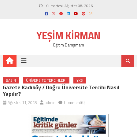
Skip
Cumartesi, Ağustos 08, 2026
to
content
YEŞIM KIRMAN
Eğitim Danışmanı
BASIN
ÜNIVERSITE TERCIHLERI
YKS
Gazete Kadıköy / Doğru Üniversite Tercihi Nasıl
Yapılır?
Ağustos 11, 2018
admin
Comment(0)