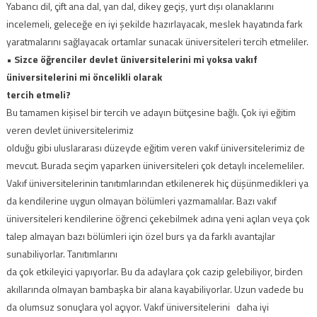
Yabancı dil, çift ana dal, yan dal, dikey geçiş, yurt dışı olanaklarını
incelemeli, geleceğe en iyi şekilde hazırlayacak, meslek hayatında fark
yaratmalarını sağlayacak ortamlar sunacak üniversiteleri tercih etmeliler.
•
Sizce öğrenciler devlet üniversitelerini mi
yoksa vakıf
üniversitelerini mi öncelikli olarak
tercih etmeli?
Bu tamamen kişisel bir tercih ve adayın bütçesine bağlı. Çok iyi eğitim
veren devlet üniversitelerimiz
olduğu gibi uluslararası düzeyde eğitim veren vakıf üniversitelerimiz de
mevcut. Burada seçim yaparken üniversiteleri çok detaylı incelemeliler.
Vakıf üniversitelerinin tanıtımlarından etkilenerek hiç düşünmedikleri ya
da kendilerine uygun olmayan bölümleri yazmamalılar. Bazı vakıf
üniversiteleri kendilerine öğrenci çekebilmek adına yeni açılan veya çok
talep almayan bazı bölümleri için özel burs ya da farklı avantajlar
sunabiliyorlar. Tanıtımlarını
da çok etkileyici yapıyorlar. Bu da adaylara çok cazip gelebiliyor, birden
akıllarında olmayan bambaşka bir alana kayabiliyorlar. Uzun vadede bu
da olumsuz sonuçlara yol açıyor. Vakıf üniversitelerini daha iyi