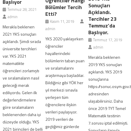
Öğrenciler Hangi
Başlıyor
Sonuçları
Bölümler Tercih
Temmuz 28, 2021
Açıklandı.
Etti?
admin
Tercihler 23
Kasım 11, 2019
Temmuz’da
Merakla beklenen
admin
Başlıyor.
2021 YKS sonuçları
YKS 2020 yaklaşırken
Temmuz 17, 2019
açıklandı. Şimdi sırada
öğrenciler
admin
üniversite tercihleri
hayallerindeki
var. YKS 2021
Merakla beklenen
bölümlerin taban puan
matematikte
2019 YKS sonuçları
ve sıralamalarını
öğrencileri zorlamıştı
açıklandı. YKS 2019
araştırmaya başladılar.
ve sıralamaların nasıl
sonuçlarına
Bildiğiniz gibi YÖK her
geleceği merak
https://sonuc.osym.gov.t
yıl merkezi sınavla
ediliyordu. Gelen ilk
adresinden
yerleşen tüm
değerlendirmelere
ulaşabilirsiniz. Daha
öğrencilere ilişkin
göre sıralamaların
önce 2019 TYT Temel
verileri paylaşıyor.
beklenenden daha iyi
Matematik testinin
2019 verileri de
düzeyde olduğu. YKS
7.sorusu iptal edilmişti.
geçtiğimiz günlerde
2021 birincileri de belli
Sonuçların ilanıyla