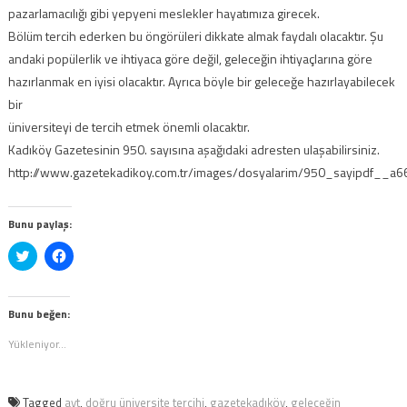
pazarlamacılığı gibi yepyeni meslekler hayatımıza girecek.
Bölüm tercih ederken bu öngörüleri dikkate almak faydalı olacaktır. Şu
andaki popülerlik ve ihtiyaca göre değil, geleceğin ihtiyaçlarına göre
hazırlanmak en iyisi olacaktır. Ayrıca böyle bir geleceğe hazırlayabilecek
bir
üniversiteyi de tercih etmek önemli olacaktır.
Kadıköy Gazetesinin 950. sayısına aşağıdaki adresten ulaşabilirsiniz.
http://www.gazetekadikoy.com.tr/images/dosyalarim/950_sayipdf__a6
Bunu paylaş:
Twitter
Facebook'ta
üzerinde
paylaşmak
paylaşmak
için
için
tıklayın
tıklayın
(Yeni
(Yeni
pencerede
Bunu beğen:
pencerede
açılır)
açılır)
Yükleniyor...
Tagged
ayt
,
doğru üniversite tercihi
,
gazetekadıköy
,
geleceğin