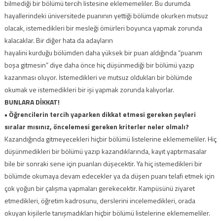
bilmediği bir bölümü tercih listesine eklememeliler. Bu durumda
hayallerindeki üniversitede puanının yettiği bölümde okurken mutsuz
olacak, istemedikleri bir mesleği ömürleri boyunca yapmak zorunda
kalacaklar. Bir diğer hata da adayların
hayalini kurduğu bölümden daha yüksek bir puan aldığında “puanım
boşa gitmesin” diye daha önce hiç düşünmediği bir bölümü yazıp
kazanması oluyor. İstemedikleri ve mutsuz oldukları bir bölümde
okumak ve istemedikleri bir işi yapmak zorunda kalıyorlar.
BUNLARA DİKKAT!
• Öğrencilerin tercih yaparken dikkat etmesi gereken şeyleri
sıralar mısınız, öncelemesi gereken kriterler neler olmalı?
Kazandığında gitmeyecekleri hiçbir bölümü listelerine eklememeliler. Hiç
düşünmedikleri bir bölümü yazıp kazandıklarında, kayıt yaptırmasalar
bile bir sonraki sene için puanları düşecektir. Ya hiç istemedikleri bir
bölümde okumaya devam edecekler ya da düşen puanı telafi etmek için
çok yoğun bir çalışma yapmaları gerekecektir. Kampüsünü ziyaret
etmedikleri, öğretim kadrosunu, derslerini incelemedikleri, orada
okuyan kişilerle tanışmadıkları hiçbir bölümü listelerine eklememeliler.