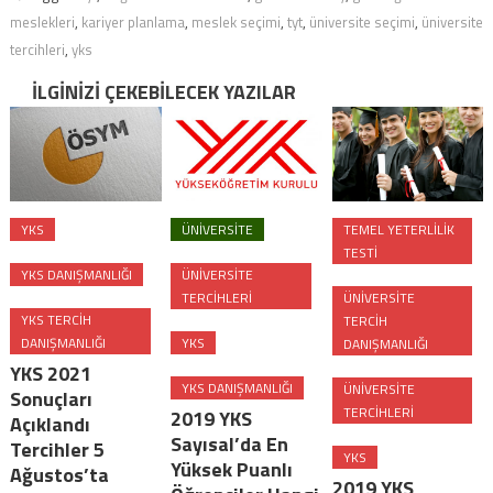
meslekleri
,
kariyer planlama
,
meslek seçimi
,
tyt
,
üniversite seçimi
,
üniversite
tercihleri
,
yks
İLGINIZI ÇEKEBILECEK YAZILAR
YKS
ÜNIVERSITE
TEMEL YETERLILIK
TESTI
YKS DANIŞMANLIĞI
ÜNIVERSITE
TERCIHLERI
ÜNIVERSITE
YKS TERCIH
TERCIH
DANIŞMANLIĞI
YKS
DANIŞMANLIĞI
YKS 2021
YKS DANIŞMANLIĞI
ÜNIVERSITE
Sonuçları
TERCIHLERI
2019 YKS
Açıklandı
Sayısal’da En
Tercihler 5
YKS
Yüksek Puanlı
Ağustos’ta
2019 YKS