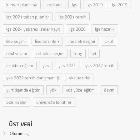
kariyer planlama
kodlama
lgs
lgs 2019
lgs2019
lgs 2021 taban puanlar
lgs 2021 tercih
lgs 2024 yabancı liseler kayıt
lgs 2026
lgs hazırlık
lise seçimi
lise tercihleri
meslek seçimi
Okul
okul seçimi
ortaokul seçimi
teog
tyt
uzaktan eğitim
yks
yks 2021
yks 2022 tercih
yks 2022 tercih danışmanlığı
yks hazırlık
yurt dışında eğitim
yök
yüz yüze eğitim
ösym
özel liseler
üniversite tercihleri
ÜST VERI
Oturum aç