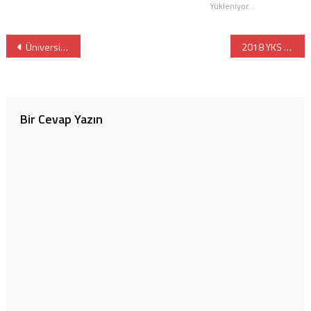
açılır)
Yükleniyor...
Yazı
Üniversite Tercihlerinde Nelere Dikkat Etmeliyiz
2018 YKS Ek Yerleştirmeleri
gezinmesi
Bir Cevap Yazın