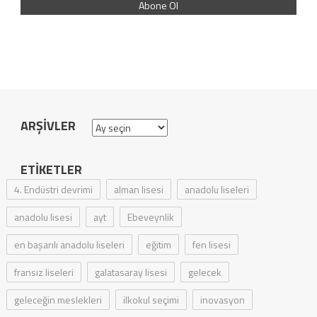
ARŞIVLER
Arşivler
ETIKETLER
4. Endüstri devrimi
alman lisesi
anadolu liseleri
anadolu lisesi
ayt
Ebeveynlik
en başarılı anadolu liseleri
eğitim
fen lisesi
fransız liseleri
galatasaray lisesi
gelecek
geleceğin meslekleri
ilkokul seçimi
inovasyon