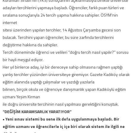
Kurumları Sınavı’nın (YKS) sonuçlarının açıklanmasıyla birlikte üniversite
adayları tercihlerini yapmaya başladı. Öğrenciler, farklı puan türleri ve
sıralama sonuçlarıyla 24 tercih yapma hakkına sahipler. ÖSYM’nin
internet
sitesi üzerinden yapılan tercihler, 14 Ağustos Çarşamba gecesi son
bulacak. Tercihini yapan öğrenciler, bu süre zarfında tercihlerini
değiştirme hakkına da sahipler.
Tercih döneminde öğrenci ve velileri “doğru tercih nasıl yapılır?” sorusu
bir hayli meşgul ediyor.
Her yıl binlerce aday, iyi bir dereceye sahip olmasına rağmen yaptığı
yanlış tercihler yüzünden üniversiteye giremiyor. Gazete Kadıköy olarak
eğitim alanında yaptığı çalışmalar ve yazdığı yazılarla
bilinen, birçok okula ve öğrenciye danışmanlık yapan Kadıköylü eğitim
uzmanı Yeşim Kirman
ile doğru üniversite tercihinin nasıl yapılması gerektiğini konuştuk.
“DEĞİŞİM KARAMSARLIK YARATIYOR”
• Yeni sınav sistemi bu sene ilk defa uygulanmaya başladı. Bir
eğitim uzmanı ve öğrencilerle iç içe biri olarak sistem ile ilgili ne