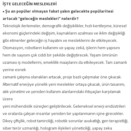
İŞTE GELECEĞİN MESLEKLERİ
• Şu an popüler olmayan fakat yakın gelecekte popülaritesi
artacak “geleceğin meslekleri” nelerdir?
Teknolojik ilerlemeler, demografik değişiklikler, hızlı kentleşme, küresel
ekonomi güçlerindeki değişim, kaynakların azalması ve iklim değişikliği
gibi etmenler geleceğin iş hayatını ve mesleklerini de etkileyecek.
Otomasyon, robotların kullanımı ve yapay zekâ, işlerin hem yapısını
hem de sayısını çok ciddi bir şekilde değiştirecek. Yaşam ömrünün
uzaması iş modellerini, emeklilik maaşlarını da etkileyecek. Tam zamanlı
yerine esnek
zamanlı çalışma olanakları artacak, proje bazlı çalışmalar öne çıkacak.
Alternatif enerjiye yönelik yeni meslekler ortaya çıkacak, ürün tasarımı,
atık yönetimi ve yeniden kullanım alanlarındaki ihtiyaçları karşılamak
üzere
yeni mühendislik süreçleri geliştirilecek. Geleneksel enerji endüstrileri
ve oralarda çalışan insanlar yeniden bir yapılanmanın içine girecekler.
Dikey çiftçilik, robot tamirciliği, robotik sorunlar avukatlığı, gen terapistliği,
siber terör uzmanlığı, hologram ilişkileri yöneticiliği, yapay zeka