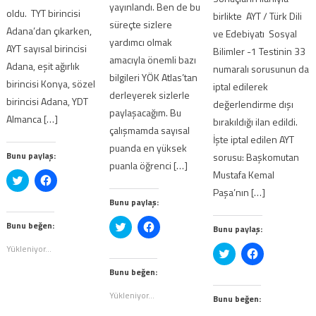
yayınlandı. Ben de bu
oldu. TYT birincisi
birlikte AYT / Türk Dili
süreçte sizlere
Adana’dan çıkarken,
ve Edebiyatı Sosyal
yardımcı olmak
AYT sayısal birincisi
Bilimler -1 Testinin 33
amacıyla önemli bazı
Adana, eşit ağırlık
numaralı sorusunun da
bilgileri YÖK Atlas’tan
birincisi Konya, sözel
iptal edilerek
derleyerek sizlerle
birincisi Adana, YDT
değerlendirme dışı
paylaşacağım. Bu
Almanca […]
bırakıldığı ilan edildi.
çalışmamda sayısal
İşte iptal edilen AYT
puanda en yüksek
Bunu paylaş:
sorusu: Başkomutan
puanla öğrenci […]
Mustafa Kemal
Twitter
Facebook'ta
üzerinde
paylaşmak
Paşa’nın […]
paylaşmak
için
Bunu paylaş:
için
tıklayın
tıklayın
(Yeni
(Yeni
pencerede
Bunu beğen:
Twitter
Facebook'ta
Bunu paylaş:
pencerede
açılır)
üzerinde
paylaşmak
açılır)
paylaşmak
için
Yükleniyor...
Twitter
Facebook'ta
için
tıklayın
üzerinde
paylaşmak
tıklayın
(Yeni
paylaşmak
için
(Yeni
pencerede
Bunu beğen:
için
tıklayın
pencerede
açılır)
tıklayın
(Yeni
açılır)
Yükleniyor...
(Yeni
pencerede
Bunu beğen:
pencerede
açılır)