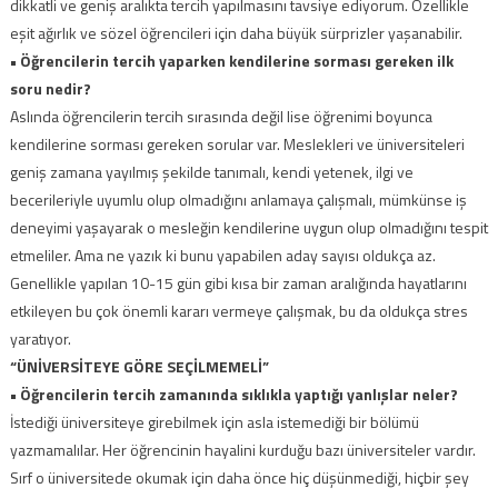
dikkatli ve geniş aralıkta tercih yapılmasını tavsiye ediyorum. Özellikle
eşit ağırlık ve sözel öğrencileri için daha büyük sürprizler yaşanabilir.
• Öğrencilerin tercih yaparken
kendilerine sorması gereken
ilk
soru nedir?
Aslında öğrencilerin tercih sırasında değil lise öğrenimi boyunca
kendilerine sorması gereken sorular var. Meslekleri ve üniversiteleri
geniş zamana yayılmış şekilde tanımalı, kendi yetenek, ilgi ve
becerileriyle uyumlu olup olmadığını anlamaya çalışmalı, mümkünse iş
deneyimi yaşayarak o mesleğin kendilerine uygun olup olmadığını tespit
etmeliler. Ama ne yazık ki bunu yapabilen aday sayısı oldukça az.
Genellikle yapılan 10-15 gün gibi kısa bir zaman aralığında hayatlarını
etkileyen bu çok önemli kararı vermeye çalışmak, bu da oldukça stres
yaratıyor.
“ÜNİVERSİTEYE GÖRE SEÇİLMEMELİ”
• Öğrencilerin tercih zamanında sıklıkla yaptığı yanlışlar neler?
İstediği üniversiteye girebilmek için asla istemediği bir bölümü
yazmamalılar. Her öğrencinin hayalini kurduğu bazı üniversiteler vardır.
Sırf o üniversitede okumak için daha önce hiç düşünmediği, hiçbir şey