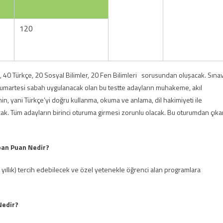
120
ik, 40 Türkçe, 20 Sosyal Bilimler, 20 Fen Bilimleri sorusundan oluşacak. Sına
Cumartesi sabah uygulanacak olan bu testte adayların muhakeme, akıl
in, yani Türkçe’yi doğru kullanma, okuma ve anlama, dil hakimiyeti ile
ak. Tüm adayların birinci oturuma girmesi zorunlu olacak. Bu oturumdan çıka
aban Puan Nedir?
 yıllık) tercih edebilecek ve özel yetenekle öğrenci alan programlara
Nedir?