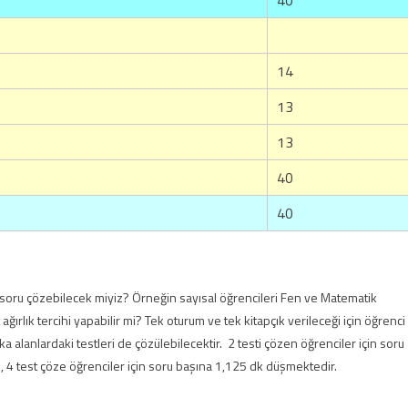
40
14
13
13
40
40
a soru çözebilecek miyiz? Örneğin sayısal öğrencileri Fen ve Matematik
 ağırlık tercihi yapabilir mi? Tek oturum ve tek kitapçık verileceği için öğrenci
şka alanlardaki testleri de çözülebilecektir. 2 testi çözen öğrenciler için soru
, 4 test çöze öğrenciler için soru başına 1,125 dk düşmektedir.