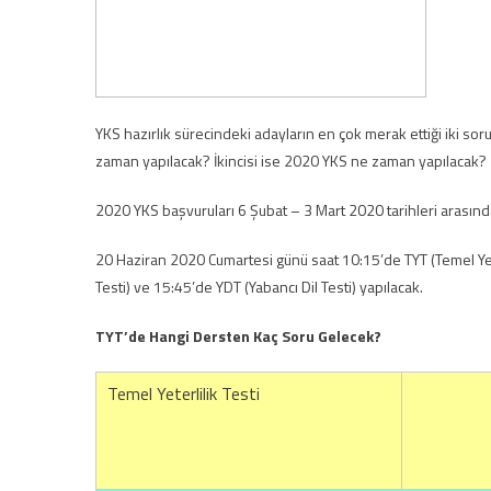
YKS hazırlık sürecindeki adayların en çok merak ettiği iki so
zaman yapılacak? İkincisi ise 2020 YKS ne zaman yapılacak?
2020 YKS başvuruları 6 Şubat – 3 Mart 2020 tarihleri arasında
20 Haziran 2020 Cumartesi günü saat 10:15’de TYT (Temel Yeter
Testi) ve 15:45’de YDT (Yabancı Dil Testi) yapılacak.
TYT’de Hangi Dersten Kaç Soru Gelecek?
Temel Yeterlilik Testi