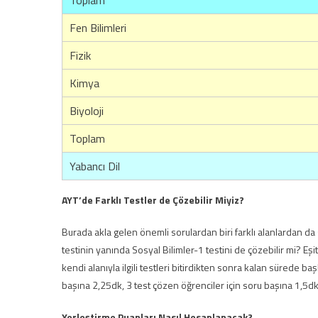
Toplam
Fen Bilimleri
Fizik
Kimya
Biyoloji
Toplam
Yabancı Dil
AYT’de Farklı Testler de Çözebilir Miyiz?
Burada akla gelen önemli sorulardan biri farklı alanlardan d
testinin yanında Sosyal Bilimler-1 testini de çözebilir mi? Eşit
kendi alanıyla ilgili testleri bitirdikten sonra kalan sürede ba
başına 2,25dk, 3 test çözen öğrenciler için soru başına 1,5dk
Yerleştirme Puanları Nasıl Hesaplanacak?