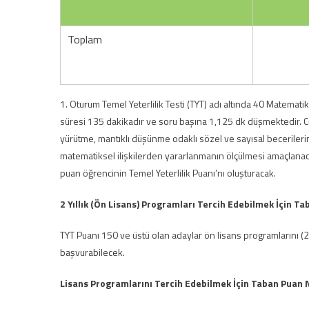
Toplam
1. Oturum Temel Yeterlilik Testi (TYT) adı altında 40 Matemat
süresi 135 dakikadır ve soru başına 1,125 dk düşmektedir. 
yürütme, mantıklı düşünme odaklı sözel ve sayısal becerilerin
matematiksel ilişkilerden yararlanmanın ölçülmesi amaçlanac
puan öğrencinin Temel Yeterlilik Puanı’nı oluşturacak.
2 Yıllık (Ön Lisans) Programları Tercih Edebilmek İçin T
TYT Puanı 150 ve üstü olan adaylar ön lisans programlarını (2
başvurabilecek.
Lisans Programlarını Tercih Edebilmek İçin Taban Puan 