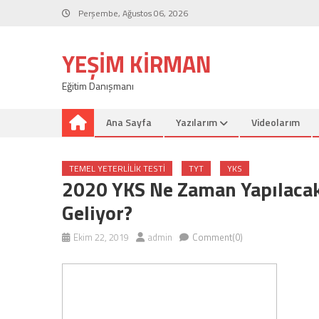
Skip
Perşembe, Ağustos 06, 2026
to
content
YEŞIM KIRMAN
Eğitim Danışmanı
Ana Sayfa
Yazılarım
Videolarım
TEMEL YETERLILIK TESTI
TYT
YKS
2020 YKS Ne Zaman Yapılacak
Geliyor?
Ekim 22, 2019
admin
Comment(0)