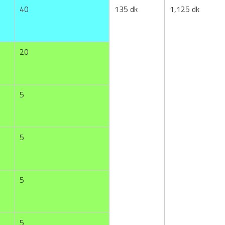
40
135 dk
1,125 dk
20
5
5
5
5