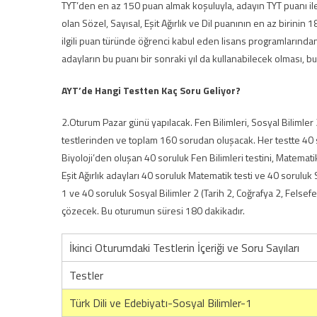
TYT’den en az 150 puan almak koşuluyla, adayın TYT puanı ile
olan Sözel, Sayısal, Eşit Ağırlık ve Dil puanının en az birini
ilgili puan türünde öğrenci kabul eden lisans programlarından
adayların bu puanı bir sonraki yıl da kullanabilecek olması, 
AYT’de Hangi Testten Kaç Soru Geliyor?
2.Oturum Pazar günü yapılacak. Fen Bilimleri, Sosyal Bilimler 
testlerinden ve toplam 160 sorudan oluşacak. Her testte 40 so
Biyoloji’den oluşan 40 soruluk Fen Bilimleri testini, Matema
Eşit Ağırlık adayları 40 soruluk Matematik testi ve 40 soruluk 
1 ve 40 soruluk Sosyal Bilimler 2 (Tarih 2, Coğrafya 2, Felsefe 
çözecek. Bu oturumun süresi 180 dakikadır.
İkinci Oturumdaki Testlerin İçeriği ve Soru Sayıları
Testler
Türk Dili ve Edebiyatı-Sosyal Bilimler-1