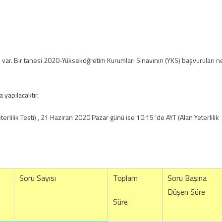
ru var. Bir tanesi 2020-Yükseköğretim Kurumları Sınavının (YKS) başvuruları n
 yapılacaktır.
lilik Testi) , 21 Haziran 2020 Pazar günü ise 10:15 ‘de AYT (Alan Yeterlilik
Soru Sayısı
Toplam
Soru Başına
Düşen Süre
Süre