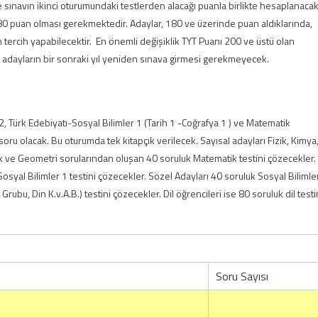
 sınavın ikinci oturumundaki testlerden alacağı puanla birlikte hesaplanaca
n 180 puan olması gerekmektedir. Adaylar, 180 ve üzerinde puan aldıklarında,
 tercih yapabilecektir. En önemli değişiklik TYT Puanı 200 ve üstü olan
bu adayların bir sonraki yıl yeniden sınava girmesi gerekmeyecek.
2, Türk Edebiyatı-Sosyal Bilimler 1 (Tarih 1 -Coğrafya 1 ) ve Matematik
ru olacak. Bu oturumda tek kitapçık verilecek. Sayısal adayları Fizik, Kimya
tik ve Geometri sorularından oluşan 40 soruluk Matematik testini çözecekler.
Sosyal Bilimler 1 testini çözecekler. Sözel Adayları 40 soruluk Sosyal Bilimle
Grubu, Din K.v.A.B.) testini çözecekler. Dil öğrencileri ise 80 soruluk dil testi
Soru Sayısı