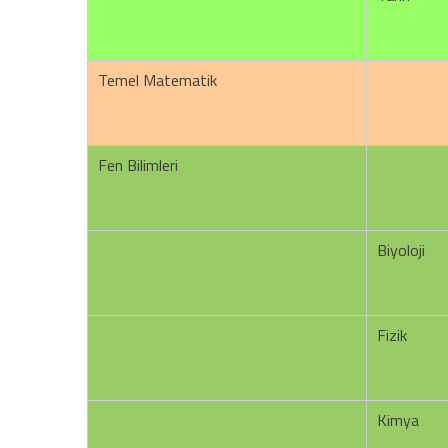
Temel Matematik
Fen Bilimleri
Biyoloji
Fizik
Kimya