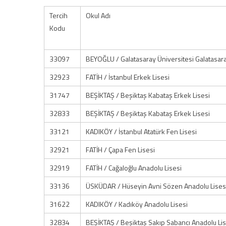
Tercih
Okul Adı
Kodu
33097
BEYOĞLU / Galatasaray Üniversitesi Galatasara
32923
FATİH / İstanbul Erkek Lisesi
31747
BEŞİKTAŞ / Beşiktaş Kabataş Erkek Lisesi
32833
BEŞİKTAŞ / Beşiktaş Kabataş Erkek Lisesi
33121
KADIKÖY / İstanbul Atatürk Fen Lisesi
32921
FATİH / Çapa Fen Lisesi
32919
FATİH / Cağaloğlu Anadolu Lisesi
33136
ÜSKÜDAR / Hüseyin Avni Sözen Anadolu Lises
31622
KADIKÖY / Kadıköy Anadolu Lisesi
32834
BEŞİKTAŞ / Beşiktaş Sakıp Sabancı Anadolu Lis