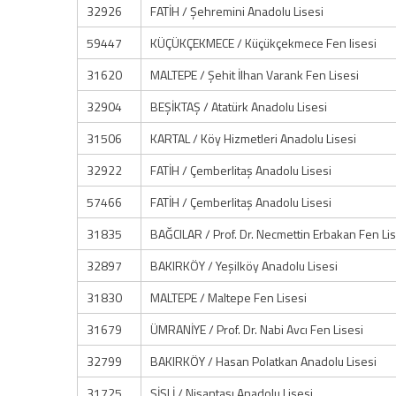
32926
FATİH / Şehremini Anadolu Lisesi
59447
KÜÇÜKÇEKMECE / Küçükçekmece Fen lisesi
31620
MALTEPE / Şehit İlhan Varank Fen Lisesi
32904
BEŞİKTAŞ / Atatürk Anadolu Lisesi
31506
KARTAL / Köy Hizmetleri Anadolu Lisesi
32922
FATİH / Çemberlitaş Anadolu Lisesi
57466
FATİH / Çemberlitaş Anadolu Lisesi
31835
BAĞCILAR / Prof. Dr. Necmettin Erbakan Fen Lis
32897
BAKIRKÖY / Yeşilköy Anadolu Lisesi
31830
MALTEPE / Maltepe Fen Lisesi
31679
ÜMRANİYE / Prof. Dr. Nabi Avcı Fen Lisesi
32799
BAKIRKÖY / Hasan Polatkan Anadolu Lisesi
31725
ŞİŞLİ / Nişantaşı Anadolu Lisesi