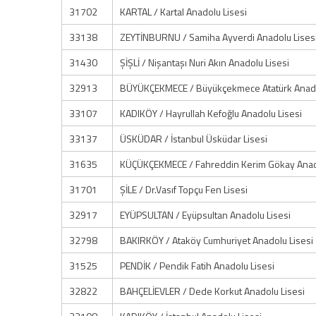
31702
KARTAL / Kartal Anadolu Lisesi
33138
ZEYTİNBURNU / Samiha Ayverdi Anadolu Lises
31430
ŞİŞLİ / Nişantaşı Nuri Akın Anadolu Lisesi
32913
BÜYÜKÇEKMECE / Büyükçekmece Atatürk Anado
33107
KADIKÖY / Hayrullah Kefoğlu Anadolu Lisesi
33137
ÜSKÜDAR / İstanbul Üsküdar Lisesi
31635
KÜÇÜKÇEKMECE / Fahreddin Kerim Gökay Anado
31701
ŞİLE / Dr.Vasıf Topçu Fen Lisesi
32917
EYÜPSULTAN / Eyüpsultan Anadolu Lisesi
32798
BAKIRKÖY / Ataköy Cumhuriyet Anadolu Lisesi
31525
PENDİK / Pendik Fatih Anadolu Lisesi
32822
BAHÇELİEVLER / Dede Korkut Anadolu Lisesi