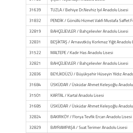
31639
TUZLA / Behiye Dr.Nevhiz Işıl Anadolu Lisesi
31832
PENDİK / Gönüllü Hizmet Vakfı Mustafa Saffet F
32819
BAHÇELİEVLER / Bahçelievler Anadolu Lisesi
32831
BEŞİKTAŞ / Arnavutköy Korkmaz Yiğit Anadolu 
31522
MALTEPE / Kadir Has Anadolu Lisesi
32821
BAHÇELİEVLER / Bahçelievler Anadolu Lisesi
32836
BEYLİKDÜZÜ / Büyükşehir Hüseyin Yıldız Anado
31684
ÜSKÜDAR / Üsküdar Ahmet Keleşoğlu Anadolu 
31501
KARTAL / Kartal Anadolu Lisesi
31685
ÜSKÜDAR / Üsküdar Ahmet Keleşoğlu Anadolu 
32824
BAKIRKÖY / Florya Tevfik Ercan Anadolu Lisesi
32829
BAYRAMPAŞA / Suat Terimer Anadolu Lisesi