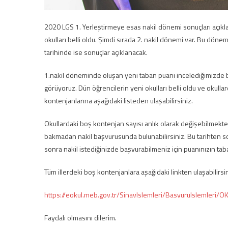
2020 LGS 1. Yerleştirmeye esas nakil dönemi sonuçları açıkl
okulları belli oldu. Şimdi sırada 2. nakil dönemi var. Bu dön
tarihinde ise sonuçlar açıklanacak.
1.nakil döneminde oluşan yeni taban puanı incelediğimizde ba
görüyoruz. Dün öğrencilerin yeni okulları belli oldu ve okullard
kontenjanlarına aşağıdaki listeden ulaşabilirsiniz.
Okullardaki boş kontenjan sayısı anlık olarak değişebilmekte
bakmadan nakil başvurusunda bulunabilirsiniz. Bu tarihten son
sonra nakil istediğinizde başvurabilmeniz için puanınızın t
Tüm illerdeki boş kontenjanlara aşağıdaki linkten ulaşabilirsin
https://eokul.meb.gov.tr/SinavIslemleri/BasvuruIslemler
Faydalı olmasını dilerim.