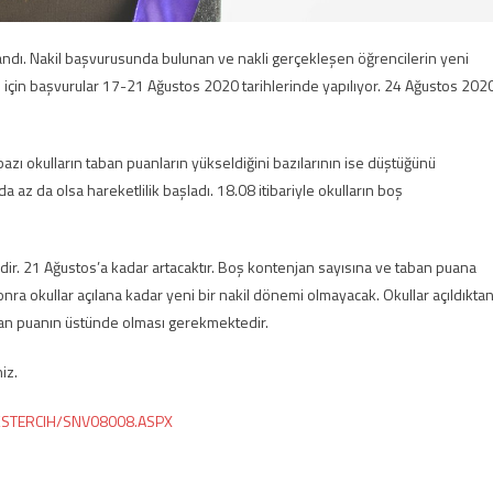
andı. Nakil başvurusunda bulunan ve nakli gerçekleşen öğrencilerin yeni
em için başvurular 17-21 Ağustos 2020 tarihlerinde yapılıyor. 24 Ağustos 202
zı okulların taban puanların yükseldiğini bazılarının ise düştüğünü
a az da olsa hareketlilik başladı. 18.08 itibariyle okulların boş
dir. 21 Ağustos’a kadar artacaktır. Boş kontenjan sayısına ve taban puana
ra okullar açılana kadar yeni bir nakil dönemi olmayacak. Okullar açıldıkta
aban puanın üstünde olması gerekmektedir.
iz.
i/OKSTERCIH/SNV08008.ASPX