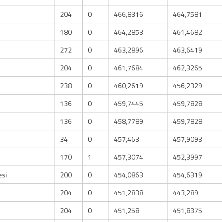
204
0
466,8316
464,7581
180
0
464,2853
461,4682
272
0
463,2896
463,6419
204
0
461,7684
462,3265
238
0
460,2619
456,2329
136
0
459,7445
459,7828
136
0
458,7789
459,7828
34
0
457,463
457,9093
170
1
457,3074
452,3997
esi
200
0
454,0863
454,6319
204
0
451,2838
443,289
204
0
451,258
451,8375