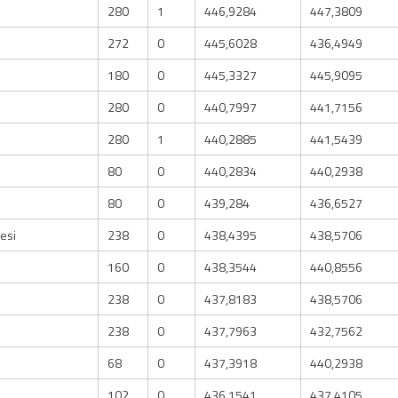
280
1
446,9284
447,3809
272
0
445,6028
436,4949
180
0
445,3327
445,9095
280
0
440,7997
441,7156
280
1
440,2885
441,5439
80
0
440,2834
440,2938
80
0
439,284
436,6527
esi
238
0
438,4395
438,5706
160
0
438,3544
440,8556
238
0
437,8183
438,5706
238
0
437,7963
432,7562
68
0
437,3918
440,2938
102
0
436,1541
437,4105