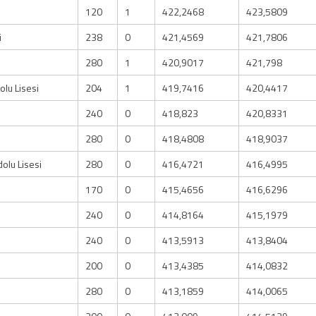
120
1
422,2468
423,5809
i
238
0
421,4569
421,7806
280
1
420,9017
421,798
lu Lisesi
204
1
419,7416
420,4417
240
0
418,823
420,8331
280
0
418,4808
418,9037
lu Lisesi
280
0
416,4721
416,4995
170
0
415,4656
416,6296
240
0
414,8164
415,1979
240
0
413,5913
413,8404
200
0
413,4385
414,0832
280
0
413,1859
414,0065