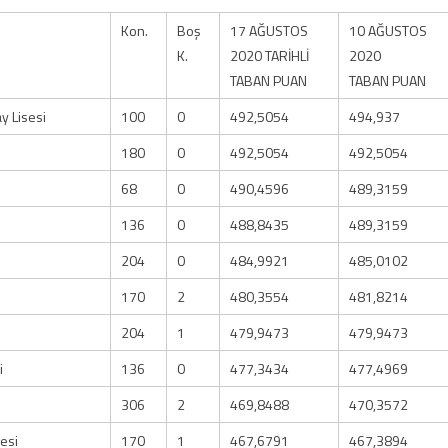
Kon.
Boş
17 AĞUSTOS
10 AĞUSTOS
K.
2020 TARİHLİ
2020
TABAN PUAN
TABAN PUAN
y Lisesi
100
0
492,5054
494,937
180
0
492,5054
492,5054
68
0
490,4596
489,3159
136
0
488,8435
489,3159
204
0
484,9921
485,0102
170
2
480,3554
481,8214
204
1
479,9473
479,9473
i
136
0
477,3434
477,4969
306
2
469,8488
470,3572
esi
170
1
467,6791
467,3894