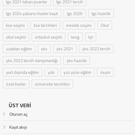
lgs 2021 taban puanlar
lgs 2021 tercih
lgs 2024 yabancı liseler kayıt
lgs 2026
lgs hazırlık
lise seçimi
lise tercihleri
meslek seçimi
Okul
okul seçimi
ortaokul seçimi
teog
tyt
uzaktan eğitim
yks
yks 2021
yks 2022 tercih
yks 2022 tercih danışmanlığı
yks hazırlık
yurt dışında eğitim
yök
yüz yüze eğitim
ösym
özel liseler
üniversite tercihleri
ÜST VERI
Oturum aç
Kayıt akışı