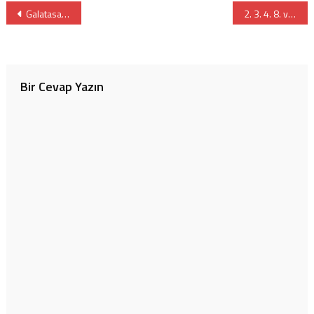
Yazı
Galatasaray Üniversitesi İç Sınavı
2. 3. 4. 8. ve 12. Sınıflarda da Yüz Yüze Eğitim Başlıyor
gezinmesi
Bir Cevap Yazın