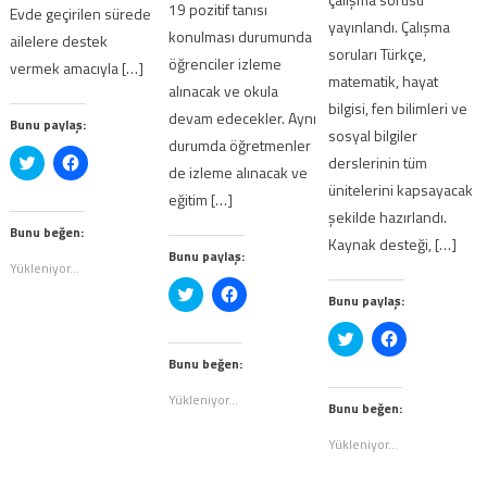
19 pozitif tanısı
Evde geçirilen sürede
yayınlandı. Çalışma
konulması durumunda
ailelere destek
soruları Türkçe,
öğrenciler izleme
vermek amacıyla […]
matematik, hayat
alınacak ve okula
bilgisi, fen bilimleri ve
devam edecekler. Aynı
Bunu paylaş:
sosyal bilgiler
durumda öğretmenler
Twitter
Facebook'ta
derslerinin tüm
de izleme alınacak ve
üzerinde
paylaşmak
paylaşmak
için
ünitelerini kapsayacak
eğitim […]
için
tıklayın
şekilde hazırlandı.
tıklayın
(Yeni
(Yeni
pencerede
Bunu beğen:
Kaynak desteği, […]
pencerede
açılır)
Bunu paylaş:
açılır)
Yükleniyor...
Twitter
Facebook'ta
Bunu paylaş:
üzerinde
paylaşmak
paylaşmak
için
için
tıklayın
Twitter
Facebook'ta
tıklayın
(Yeni
üzerinde
paylaşmak
(Yeni
pencerede
Bunu beğen:
paylaşmak
için
pencerede
açılır)
için
tıklayın
açılır)
tıklayın
(Yeni
Yükleniyor...
(Yeni
pencerede
Bunu beğen:
pencerede
açılır)
açılır)
Yükleniyor...