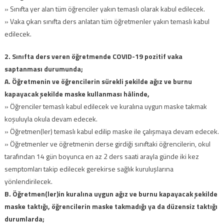
» Sınıfta yer alan tüm öğrenciler yakın temaslı olarak kabul edilecek.
» Vaka çıkan sınıfta ders anlatan tüm öğretmenler yakın temaslı kabul
edilecek.
2. Sınıfta ders veren öğretmende COVID-19 pozitif vaka
saptanması durumunda;
A. Öğretmenin ve öğrencilerin sürekli şekilde ağız ve burnu
kapayacak şekilde maske kullanması hâlinde,
» Öğrenciler temaslı kabul edilecek ve kuralına uygun maske takmak
koşuluyla okula devam edecek.
» Öğretmen(ler) temaslı kabul edilip maske ile çalışmaya devam edecek.
» Öğretmenler ve öğretmenin derse girdiği sınıftaki öğrencilerin, okul
tarafından 14 gün boyunca en az 2 ders saati arayla günde iki kez
semptomları takip edilecek gerekirse sağlık kuruluşlarına
yönlendirilecek.
B. Öğretmen(ler)in kuralına uygun ağız ve burnu kapayacak şekilde
maske taktığı, öğrencilerin maske takmadığı ya da düzensiz taktığı
durumlarda;