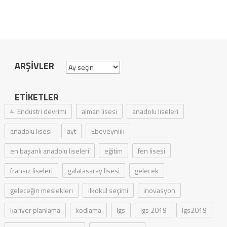
ARŞIVLER
Arşivler
ETIKETLER
4. Endüstri devrimi
alman lisesi
anadolu liseleri
anadolu lisesi
ayt
Ebeveynlik
en başarılı anadolu liseleri
eğitim
fen lisesi
fransız liseleri
galatasaray lisesi
gelecek
geleceğin meslekleri
ilkokul seçimi
inovasyon
kariyer planlama
kodlama
lgs
lgs 2019
lgs2019