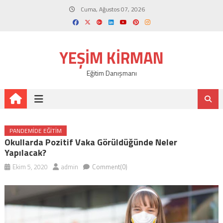
Skip
Cuma, Ağustos 07, 2026
to
content
YEŞIM KIRMAN
Eğitim Danışmanı
PANDEMIDE EĞITIM
Okullarda Pozitif Vaka Görüldüğünde Neler
Yapılacak?
Ekim 5, 2020
admin
Comment(0)