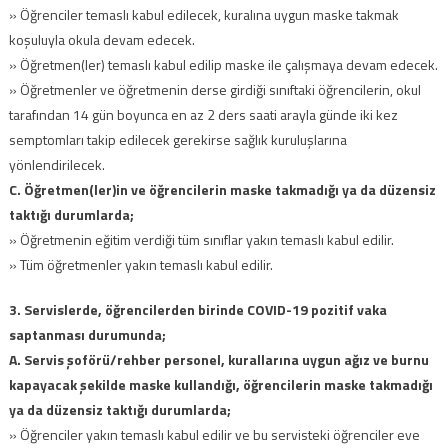
» Öğrenciler temaslı kabul edilecek, kuralına uygun maske takmak
koşuluyla okula devam edecek.
» Öğretmen(ler) temaslı kabul edilip maske ile çalışmaya devam edecek.
» Öğretmenler ve öğretmenin derse girdiği sınıftaki öğrencilerin, okul
tarafından 14 gün boyunca en az 2 ders saati arayla günde iki kez
semptomları takip edilecek gerekirse sağlık kuruluşlarına
yönlendirilecek.
C. Öğretmen(ler)in ve öğrencilerin maske takmadığı ya da düzensiz
taktığı durumlarda;
» Öğretmenin eğitim verdiği tüm sınıflar yakın temaslı kabul edilir.
» Tüm öğretmenler yakın temaslı kabul edilir.
3. Servislerde, öğrencilerden birinde COVID-19 pozitif vaka
saptanması durumunda;
A. Servis şoförü/rehber personel, kurallarına uygun ağız ve burnu
kapayacak şekilde maske kullandığı, öğrencilerin maske takmadığı
ya da düzensiz taktığı durumlarda;
» Öğrenciler yakın temaslı kabul edilir ve bu servisteki öğrenciler eve