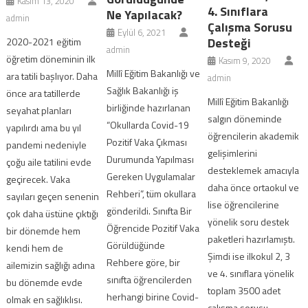
Kasım 13, 2020
4. Sınıflara
Ne Yapılacak?
admin
Çalışma Sorusu
Eylül 6, 2021
Desteği
2020-2021 eğitim
admin
öğretim döneminin ilk
Kasım 9, 2020
Millî Eğitim Bakanlığı ve
ara tatili başlıyor. Daha
admin
Sağlık Bakanlığı iş
önce ara tatillerde
Millî Eğitim Bakanlığı
birliğinde hazırlanan
seyahat planları
salgın döneminde
“Okullarda Covid-19
yapılırdı ama bu yıl
öğrencilerin akademik
Pozitif Vaka Çıkması
pandemi nedeniyle
gelişimlerini
Durumunda Yapılması
çoğu aile tatilini evde
desteklemek amacıyla
Gereken Uygulamalar
geçirecek. Vaka
daha önce ortaokul ve
Rehberi”, tüm okullara
sayıları geçen senenin
lise öğrencilerine
gönderildi. Sınıfta Bir
çok daha üstüne çıktığı
yönelik soru destek
Öğrencide Pozitif Vaka
bir dönemde hem
paketleri hazırlamıştı.
Görüldüğünde
kendi hem de
Şimdi ise ilkokul 2, 3
Rehbere göre, bir
ailemizin sağlığı adına
ve 4. sınıflara yönelik
sınıfta öğrencilerden
bu dönemde evde
toplam 3500 adet
herhangi birine Covid-
olmak en sağlıklısı.
çalışma sorusu