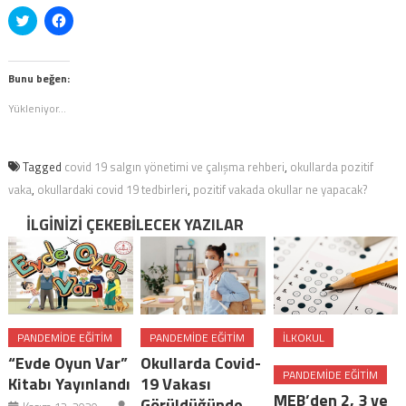
Twitter
Facebook'ta
üzerinde
paylaşmak
paylaşmak
için
için
tıklayın
tıklayın
(Yeni
(Yeni
pencerede
Bunu beğen:
pencerede
açılır)
açılır)
Yükleniyor...
Tagged
covid 19 salgın yönetimi ve çalışma rehberi
,
okullarda pozitif
vaka
,
okullardaki covid 19 tedbirleri
,
pozitif vakada okullar ne yapacak?
İLGINIZI ÇEKEBILECEK YAZILAR
PANDEMIDE EĞITIM
PANDEMIDE EĞITIM
ILKOKUL
“Evde Oyun Var”
Okullarda Covid-
PANDEMIDE EĞITIM
Kitabı Yayınlandı
19 Vakası
MEB’den 2, 3 ve
Görüldüğünde