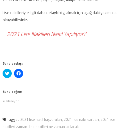
Lise nakilleriyle ilgili daha detaylı bilgi almak için aşağıdaki yazımı da
okuyabilirsiniz.
2021 Lise Nakilleri Nasıl Yapılıyor?
Bunu paylaş:
Twitter
Facebook'ta
üzerinde
paylaşmak
paylaşmak
için
için
tıklayın
tıklayın
(Yeni
(Yeni
pencerede
Bunu beğen:
pencerede
açılır)
açılır)
Yükleniyor...
Tagged
2021 lise nakil başvuruları
,
2021 lise nakil şartları
,
2021 lise
nakilleri zaman
,
lise nakilleri ne zaman açılacak