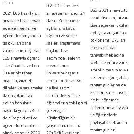
admin
LGS 2019 merkezi
LGS 2021 sınavı bitti
2021 LGS hazırlıkları
sınavı tamamlandı. 24
sırada lise seçimi var.
büyük bir hızla devam
Haziran’da puanlar
Lise seçerken okulları
ederken, veliler ve
açıklanana kadar
detaylıca araştırmak
öğrenciler bir yandan
öğrenci ve veliler
çok önemli. Okulları
da okulları daha
liseleri araştırmaya
daha yakından
yakından inceliyorlar.
başladı. Lise
tanıyabilmek adına
LGS sınavıyla öğrenci
seçiminde liselerin
web sitelerini ziyaret
alan Anadolu ve Fen
mezunlarının
edebilir, mezunları ve
Liselerinin taban
üniversite başarısı
velileriyle görüşebilir,
puanları, yüzdelik
önemli bir kriter. Ben
tanıtım günlerine de
dilimleri ve sıralamaları
de lise seçimi
katılabilirsiniz. Liseler
da en çok merak
sürecindeki veli ve
de bu dönemde
edilen konuların
öğrencilerin çok ilgisini
sistemlerini aday veli
başında geliyor. Ben
çekeceğini
ve öğrencilerle
de süreçteki veli ve
düşündüğüm bir
paylaşabilmek adına
öğrencilere yardımcı
çalışma hazırladım.
tanıtım günleri
olmak amacıyla 2020
2018 YKS verilerini