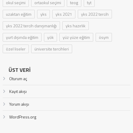
okul seçimi
ortaokul seçimi
teog
tyt
uzaktan eğitim
yks
yks 2021
yks 2022 tercih
yks 2022 tercih danışmanlığı
yks hazırlık
yurt dışında eğitim
yök
yüz yüze eğitim
ösym
özel liseler
üniversite tercihleri
ÜST VERI
Oturum aç
Kayıt akışı
Yorum akışı
WordPress.org