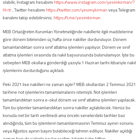
olabilir, Instagram hesabımı
https://www.instagram.com/yesimkirman/?
hl=tr
, Twitter hesabımı
https://twitter.com/yesimykirman
veya Telegram
kanalımı takip edebilirsiniz.
https://t.me/yesimkirman
MEB Ortaöğretim Kurumları Yönetmeliğinde nakillerle ilgili maddelerine
göre dönem bitiminden üç hafta önce nakiller durduruluyor. Dönem
tamamlandıktan sonra sınıf atlatma işlemleri yapılıyor. Dönem ve sınıf
atlatma işlemleri sırasında da nakil başvurusunda bulunulamıyor. İşte bu
sebepten MEB okullara gönderdiği yazıyla 1 Haziran tarihi itibariyle nakil
işlemlerini durdurduğunu açıkladı.
Peki 2021 lise nakilleri ne zaman açılır? MEB okullardan 2 Temmuz 2021
tarihine not işlemlerini tamamlamalarını istemişti. Not işlemleri
tamamlandıktan sonra e-okul dönem ve sınıf atlatma işlemleri yapılacak.
Tüm bu işlemler tamamlandıktan sonra nakiller açılabilecek. Henüz bu
konuda net bir tarih verilmedi ama önceki senelerdeki tarihler baz
alındığında, tüm bu işlemlerin tamamlanmasının Temmuz ayının sonunu
veya Ağustos ayının başını bulabileceği tahmin ediliyor. Nakiller açıldığı
zaman ben de sizlerle paylaşacağım, takipte kalın lütfen.