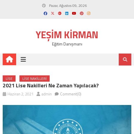
Skip
Pazar, Ağustos 09, 2026
to
content
YEŞIM KIRMAN
Eğitim Danışmanı
LISE
LISE NAKILLERI
2021 Lise Nakilleri Ne Zaman Yapılacak?
Haziran 2, 2021
admin
Comment(0)