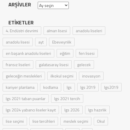
ARŞIVLER
Arşivler
ETIKETLER
4. Endüstri devrimi
alman lisesi
anadolu liseleri
anadolu lisesi
ayt
Ebeveynlik
en başarılı anadolu liseleri
eğitim
fen lisesi
fransız liseleri
galatasaray lisesi
gelecek
geleceğin meslekleri
ilkokul seçimi
inovasyon
kariyer planlama
kodlama
lgs
lgs 2019
lgs2019
lgs 2021 taban puanlar
lgs 2021 tercih
lgs 2024 yabancı liseler kayıt
lgs 2026
lgs hazırlık
lise seçimi
lise tercihleri
meslek seçimi
Okul