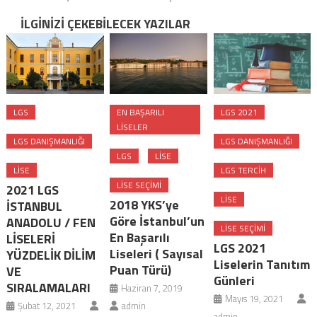
İLGINIZI ÇEKEBILECEK YAZILAR
LGS
EN BAŞARILI
LGS 2021
LISELER
LGS DANIŞMANLIĞI
LGS DANIŞMANLIĞI
LGS
LISE
LISE
LGS TERCIH
LISE SEÇIMI
2021 LGS
LISE
2018 YKS’ye
İSTANBUL
Göre İstanbul’un
ANADOLU / FEN
LISE SEÇIMI
En Başarılı
LİSELERİ
LGS 2021
Liseleri ( Sayısal
YÜZDELİK DİLİM
Liselerin Tanıtım
Puan Türü)
VE
Günleri
SIRALAMALARI
Haziran 7, 2019
Mayıs 19, 2021
Şubat 12, 2021
admin
admin