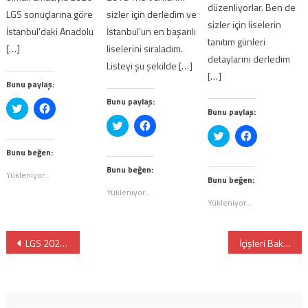
düzenliyorlar. Ben de
LGS sonuçlarına göre
sizler için derledim ve
sizler için liselerin
İstanbul’daki Anadolu
İstanbul’un en başarılı
tanıtım günleri
[…]
liselerini sıraladım.
detaylarını derledim
Listeyi şu şekilde […]
[…]
Bunu paylaş:
Bunu paylaş:
Twitter
Facebook'ta
Bunu paylaş:
üzerinde
paylaşmak
Twitter
Facebook'ta
paylaşmak
için
üzerinde
paylaşmak
için
tıklayın
Twitter
Facebook'ta
paylaşmak
için
tıklayın
(Yeni
üzerinde
paylaşmak
için
tıklayın
(Yeni
pencerede
Bunu beğen:
paylaşmak
için
tıklayın
(Yeni
pencerede
açılır)
için
tıklayın
(Yeni
pencerede
açılır)
Bunu beğen:
tıklayın
(Yeni
Yükleniyor...
pencerede
açılır)
(Yeni
pencerede
Bunu beğen:
açılır)
pencerede
açılır)
Yükleniyor...
açılır)
Yükleniyor...
Yazı
LGS 2021 Nasıl Uygulanacak?
İçişleri Bakanlığı LGS Genelgesi
gezinmesi