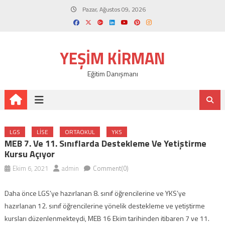
Skip
Pazar, Ağustos 09, 2026
to
content
YEŞIM KIRMAN
Eğitim Danışmanı
LGS
LISE
ORTAOKUL
YKS
MEB 7. Ve 11. Sınıflarda Destekleme Ve Yetiştirme
Kursu Açıyor
Ekim 6, 2021
admin
Comment(0)
Daha önce LGS’ye hazırlanan 8. sınıf öğrencilerine ve YKS’ye
hazırlanan 12. sınıf öğrencilerine yönelik destekleme ve yetiştirme
kursları düzenlenmekteydi, MEB 16 Ekim tarihinden itibaren 7 ve 11.