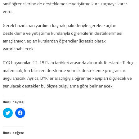
sınıf öğrencilerine de destekleme ve yetiştirme kursu açmaya karar
verdi.
Gerek hazırlanan yardımcı kaynak paketleriyle gerekse açılan
destekleme ve yetiştirme kurslarıyla öğrencilerin desteklenmesi
amaçlanıyor, açılan kurslardan öğrenciler ücretsiz olarak
yararlanabilecek.
DYK başvuruları 12-15 Ekim tarihleri arasında alınacak. Kurslarda Türkçe,
matematik, fen bilimleri derslerine yönelik destekleme programları
uygulanacak. Ayrıca, DYK’ler aracılığıyla öğrenme kayıpları ölçülecek ve
sunulacak destekler bu ölçme bulgularına göre belirlenecek.
Bunu paylaş:
Twitter
Facebook'ta
üzerinde
paylaşmak
paylaşmak
için
için
tıklayın
tıklayın
(Yeni
(Yeni
pencerede
Bunu beğen:
pencerede
açılır)