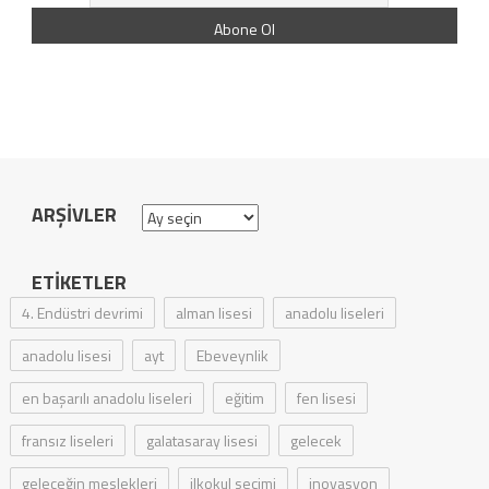
ARŞIVLER
Arşivler
ETIKETLER
4. Endüstri devrimi
alman lisesi
anadolu liseleri
anadolu lisesi
ayt
Ebeveynlik
en başarılı anadolu liseleri
eğitim
fen lisesi
fransız liseleri
galatasaray lisesi
gelecek
geleceğin meslekleri
ilkokul seçimi
inovasyon