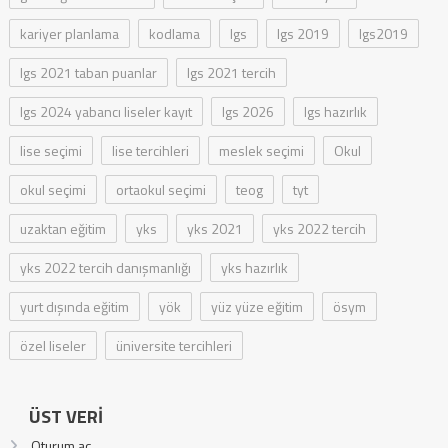
kariyer planlama
kodlama
lgs
lgs 2019
lgs2019
lgs 2021 taban puanlar
lgs 2021 tercih
lgs 2024 yabancı liseler kayıt
lgs 2026
lgs hazırlık
lise seçimi
lise tercihleri
meslek seçimi
Okul
okul seçimi
ortaokul seçimi
teog
tyt
uzaktan eğitim
yks
yks 2021
yks 2022 tercih
yks 2022 tercih danışmanlığı
yks hazırlık
yurt dışında eğitim
yök
yüz yüze eğitim
ösym
özel liseler
üniversite tercihleri
ÜST VERI
Oturum aç