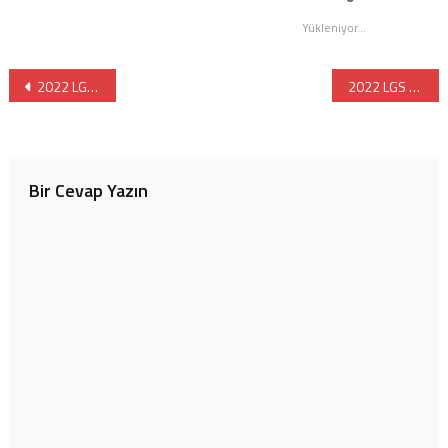
pencerede
açılır)
açılır)
Yükleniyor...
Yazı
2022 LGS Ekim Ayı Örnek Soruları Yayınlandı
2022 LGS Kasım Ayı Örnek Soruları Yayınlandı
gezinmesi
Bir Cevap Yazın