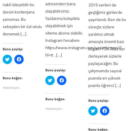
adresinden bana
nakil isteyebilir bu
2019 verileri de
ulaşabilirsiniz.
durum kontenjana
geçtiğimiz günlerde
Yazılarıma kolaylıkla
yansımaz. Bu
yayınlandı. Ben de bu
ulaşabilmek için
sebepten bir üst okulu
süreçte sizlere
siteme abone olabilir,
denemek […]
yardımcı olmak
Instagram hesabımı
amacıyla önemli bazı
https://www.instagram.com/yesimkirman/?
bilgileri YÖK Atlas’tan
Bunu paylaş:
hl=tr , […]
derleyerek sizlerle
Twitter
Facebook'ta
üzerinde
paylaşmak
paylaşacağım. Bu
paylaşmak
için
için
tıklayın
Bunu paylaş:
çalışmamda sayısal
tıklayın
(Yeni
(Yeni
pencerede
puanda en yüksek
Bunu beğen:
Twitter
Facebook'ta
pencerede
açılır)
üzerinde
paylaşmak
puanla öğrenci […]
açılır)
paylaşmak
için
Yükleniyor...
için
tıklayın
tıklayın
(Yeni
(Yeni
pencerede
Bunu beğen:
Bunu paylaş:
pencerede
açılır)
açılır)
Yükleniyor...
Twitter
Facebook'ta
üzerinde
paylaşmak
paylaşmak
için
için
tıklayın
tıklayın
(Yeni
(Yeni
pencerede
Bunu beğen: