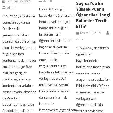
admin
Temmuz 25, 2022
Sayısal’da En
admin
Yüksek Puanlı
LGS 2021’e 4 gün
Öğrenciler Hangi
kaldı. Hem öğrencilerin
LGS 2022 yerleştirme
Bölümler Tercih
hem de velilerin çok
sonuçları açıklandı.
Etti?
heyecanlı olduğunu
Okulların ilk
Kasım 11, 2019
biliyorum. Tüm
yerleştirme taban
admin
öğrencilere şimdiden
puanları da belli olmuş
başarılar diliyorum.
oldu. İlk yerleştirmede
YKS 2020 yaklaşırken
Umarım tüm çocuklar
bugün için boş
öğrenciler
emeklerinin
kontenjan bulunmuyor
hayallerindeki
karşılıklarını alır ve
ama bu süreçte özel
bölümlerin taban puan
hayallerindeki okullara
okullara geçişler
ve sıralamalarını
yerleşir. LGS 2021
olabileceği için boş
araştırmaya başladılar.
tercih ve lise seçimi
kontenjanlar artabilir
Bildiğiniz gibi YÖK her
konusunda bireysel
ayrıca kaydını almadan
yıl merkezi sınavla
danışmanlık almak
bir Anadolu
yerleşen tüm
isterseniz
Lisesi’nden başka bir
öğrencilere ilişkin
kirmanyesim@gmail.com
Anadolu Lisesi’ne de
verileri paylaşıyor.