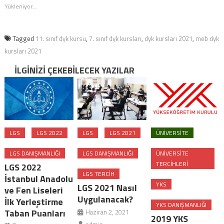
açılır)
Yükleniyor...
Tagged
11. sınıf dyk kursu
,
7. sınıf dyk kursları
,
dyk kursları 2021
,
meb dyk
kursları 2021
İLGINIZI ÇEKEBILECEK YAZILAR
LGS
LGS 2022
LGS
LGS 2021
ÜNIVERSITE
LGS DANIŞMANLIĞI
LGS DANIŞMANLIĞI
ÜNIVERSITE
TERCIHLERI
LGS 2022
LGS TERCIH
İstanbul Anadolu
YKS
LGS 2021 Nasıl
ve Fen Liseleri
Uygulanacak?
İlk Yerleştirme
YKS DANIŞMANLIĞI
Taban Puanları
Haziran 2, 2021
2019 YKS