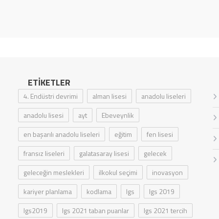
ETIKETLER
4. Endüstri devrimi
alman lisesi
anadolu liseleri
anadolu lisesi
ayt
Ebeveynlik
en başarılı anadolu liseleri
eğitim
fen lisesi
fransız liseleri
galatasaray lisesi
gelecek
geleceğin meslekleri
ilkokul seçimi
inovasyon
kariyer planlama
kodlama
lgs
lgs 2019
lgs2019
lgs 2021 taban puanlar
lgs 2021 tercih