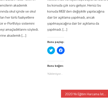
ğrencilerin akademik
bu konuda çok soru geliyor. Henüz bu
anında okul içinde ve okul
konuda MEB’den değişiklik yapılacağına
arı her türlü faaliyetlere
dair bir açıklama yapılmadı, ancak
bir e-Portfolyo sistemini
yapılmayacağına dair bir açıklama da
eyi amaçladıklarını söyledi.
yapılmadı. […]
erine akademik […]
Bunu paylaş:
Twitter
Facebook'ta
üzerinde
paylaşmak
cebook'ta
paylaşmak
için
ylaşmak
için
tıklayın
k
n
tıklayın
(Yeni
layın
(Yeni
pencerede
Bunu beğen:
eni
pencerede
açılır)
ncerede
açılır)
Yükleniyor...
e
lır)
2020 Yılı Eğitim Harcama İstatistikleri Yayınlandı