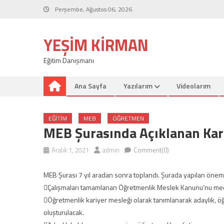
Skip
Perşembe, Ağustos 06, 2026
to
content
YEŞIM KIRMAN
Eğitim Danışmanı
Ana Sayfa
Yazılarım
Videolarım
EĞITIM
MEB
ÖĞRETMEN
MEB Şurasında Açıklanan Kar
Aralık 1, 2021
admin
Comment(0)
MEB Şurası 7 yıl aradan sonra toplandı. Şurada yapılan önemli 
Çalışmaları tamamlanan Öğretmenlik Meslek Kanunu’nu mec
Öğretmenlik kariyer mesleği olarak tanımlanarak adaylık, ö
oluşturulacak.