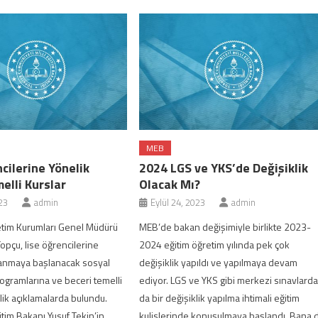
MEB
cilerine Yönelik
2024 LGS ve YKS’de Değişiklik
elli Kurslar
Olacak Mı?
23
admin
Eylül 24, 2023
admin
tim Kurumları Genel Müdürü
MEB’de bakan değişimiyle birlikte 2023-
Topçu, lise öğrencilerine
2024 eğitim öğretim yılında pek çok
lanmaya başlanacak sosyal
değişiklik yapıldı ve yapılmaya devam
ogramlarına ve beceri temelli
ediyor. LGS ve YKS gibi merkezi sınavlard
lik açıklamalarda bulundu.
da bir değişiklik yapılma ihtimali eğitim
ğitim Bakanı Yusuf Tekin’in
kulislerinde konuşulmaya başlandı. Bana 