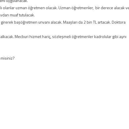
ramı uygulanacak.
rılı olanlar uzman öğretmen olacak. Uzman öğretmenler, bir derece alacak v
avdan muaf tutulacak.
a girerek başöğretmen unvanı alacak. Maaşları da 2 bin TL artacak. Doktora
lkacak. Mecburi hizmet hariç, sözleşmeli öğretmenler kadrolular gibi aynı
 misiniz?