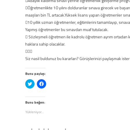
Adaylık kaldırma sınavı yerine öğretmenlik geliştirme prog
Öğretmenlikte 10 yılını dolduranlar sınava girecek ve başa
maaşları bin TL artacak.Yüksek lisans yapan öğretmenler sın
10 yıllık uzman öğretmenler, eğitimlerini tamamlayıp, sınav
Yapmış öğretmenler bu sınavdan muaf tutulacak.
 Sözleşmeli öğretmen ile kadrolu öğretmen ayrım ortadan ka
haklara sahip olacaklar.

Siz nasil buldunuz bu kararları? Görüşlerinizi paylaşmak ister
Bunu paylaş:
Twitter
Facebook'ta
üzerinde
paylaşmak
paylaşmak
için
için
tıklayın
tıklayın
(Yeni
(Yeni
pencerede
Bunu beğen:
pencerede
açılır)
açılır)
Yükleniyor...