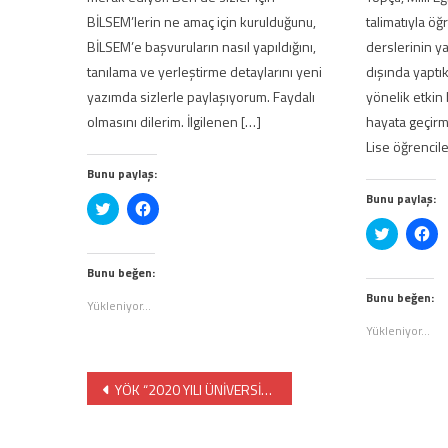
BİLSEM’lerin ne amaç için kurulduğunu,
talimatıyla ö
BİLSEM’e başvuruların nasıl yapıldığını,
derslerinin y
tanılama ve yerleştirme detaylarını yeni
dışında yaptıkl
yazımda sizlerle paylaşıyorum. Faydalı
yönelik etkin 
olmasını dilerim. İlgilenen […]
hayata geçirm
Lise öğrencil
Bunu paylaş:
Bunu paylaş:
Twitter
Facebook'ta
üzerinde
paylaşmak
Twitter
Fa
paylaşmak
için
üzerinde
pa
için
tıklayın
paylaşma
içi
tıklayın
(Yeni
için
tık
(Yeni
pencerede
Bunu beğen:
tıklayın
(Y
pencerede
açılır)
(Yeni
pe
açılır)
Bunu beğen:
Yükleniyor...
pencered
açı
açılır)
Yükleniyor...
Yazı
YÖK “2020 YILI ÜNİVERSİTE İZLEME VE DEĞERLENDİRME RAPORLARINI” YAYIMLADI
gezinmesi