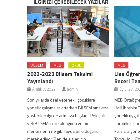
İLGINIZI ÇEKEBILECEK YAZILAR
BİLSEM
MEB
OKUL
MEB
2022-2023 Bilsem Takvimi
Lise Öğren
Yayınlandı
Beceri Tem
Aralık 7, 2022
admin
Eylül 27, 20
Son yıllarda özel yetenekli çocuklara
MEB Ortaöğre
yönelik çalışmalar artarken BİLSEM sınavına
Halil İbrahim 
gösterilen ilgi de artmaya başladı. Pek çok
yönelik uygu
veli BİLSEM’in ne olduğunu ve bu
sorumluluk pr
merkezlerin ne gibi faydaları olduğunu
kurslara yöne
merak ediyor. Ben de sizler için
Topçu, Millî E