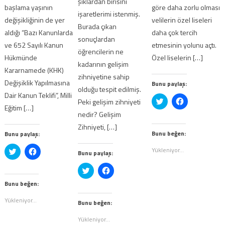
şıklardan birisini
başlama yaşının
göre daha zorlu olması
işaretlerimi istenmiş.
değişikliğinin de yer
velilerin özel liseleri
Burada çıkan
aldığı “Bazı Kanunlarda
daha çok tercih
sonuçlardan
ve 652 Sayılı Kanun
etmesinin yolunu açtı.
öğrencilerin ne
Hükmünde
Özel liselerin […]
kadarının gelişim
Kararnamede (KHK)
zihniyetine sahip
Değişiklik Yapılmasına
Bunu paylaş:
olduğu tespit edilmiş.
Dair Kanun Teklifi”, Milli
Twitter
Facebook'ta
Peki gelişim zihniyeti
üzerinde
paylaşmak
Eğitim […]
paylaşmak
için
nedir? Gelişim
için
tıklayın
Zihniyeti, […]
tıklayın
(Yeni
(Yeni
pencerede
Bunu beğen:
Bunu paylaş:
pencerede
açılır)
açılır)
Yükleniyor...
Twitter
Facebook'ta
Bunu paylaş:
üzerinde
paylaşmak
paylaşmak
için
Twitter
Facebook'ta
için
tıklayın
üzerinde
paylaşmak
tıklayın
(Yeni
paylaşmak
için
(Yeni
pencerede
Bunu beğen:
için
tıklayın
pencerede
açılır)
tıklayın
(Yeni
açılır)
Yükleniyor...
(Yeni
pencerede
Bunu beğen:
pencerede
açılır)
açılır)
Yükleniyor...