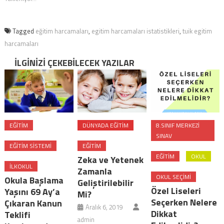
Tagged
eğitim harcamaları
,
egitim harcamaları istatistikleri
,
tuik egitim
harcamaları
İLGINIZI ÇEKEBILECEK YAZILAR
EĞITIM
DÜNYADA EĞITIM
8.SINIF MERKEZI
SINAV
EĞITIM SISTEMI
EĞITIM
EĞITIM
OKUL
Zeka ve Yetenek
ILKOKUL
Zamanla
OKUL SEÇIMI
Okula Başlama
Geliştirilebilir
Özel Liseleri
Yaşını 69 Ay’a
Mi?
Seçerken Nelere
Çıkaran Kanun
Aralık 6, 2019
Dikkat
Teklifi
admin