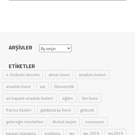
ARŞIVLER
Arşivler
ETIKETLER
4. Endüstri devrimi
alman lisesi
anadolu liseleri
anadolu lisesi
ayt
Ebeveynlik
en başarılı anadolu liseleri
eğitim
fen lisesi
fransız liseleri
galatasaray lisesi
gelecek
geleceğin meslekleri
ilkokul seçimi
inovasyon
kariyer planlama
kodlama
lgs
lgs 2019
lgs2019