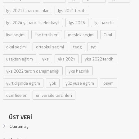
lgs 2021 taban puanlar
lgs 2021 tercih
lgs 2024 yabancı liseler kayıt
lgs 2026
lgs hazırlık
lise seçimi
lise tercihleri
meslek seçimi
Okul
okul seçimi
ortaokul seçimi
teog
tyt
uzaktan eğitim
yks
yks 2021
yks 2022 tercih
yks 2022 tercih danışmanlığı
yks hazırlık
yurt dışında eğitim
yök
yüz yüze eğitim
ösym
özel liseler
üniversite tercihleri
ÜST VERI
Oturum aç