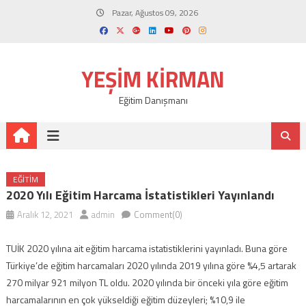
Skip
Pazar, Ağustos 09, 2026
to
content
YEŞIM KIRMAN
Eğitim Danışmanı
EĞITIM
2020 Yılı Eğitim Harcama İstatistikleri Yayınlandı
Aralık 12, 2021
admin
Comment(0)
TUİK 2020 yılına ait eğitim harcama istatistiklerini yayınladı. Buna göre
Türkiye’de eğitim harcamaları 2020 yılında 2019 yılına göre %4,5 artarak
270 milyar 921 milyon TL oldu. 2020 yılında bir önceki yıla göre eğitim
harcamalarının en çok yükseldiği eğitim düzeyleri; %10,9 ile