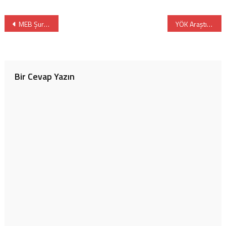
Yazı
MEB Şurasında Açıklanan Kararlar
YÖK Araştırma Üniversitelerinin Performanslarını Açıkladı
gezinmesi
Bir Cevap Yazın