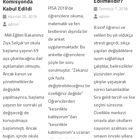
Edilmelidir?
Komisyonda
Kabul Edildi
PISA 2018’de
Temmuz 7, 2018
öğrencilere okuma,
Haziran 20, 2019
admin
matematik ve fen
admin
8.sınıf öğrenci ve
testlerinin dışında bir
Milli Eğitim Bakanımız
velileri bu yılı oldukça
de anket
Ziya Selçuk’un okula
stresli geçirdi, sıkça
uygulanmaktadır. Bu
başlama yaşının 69
yapılan değişikliklere
ankette öğrencilere
aya çıkarılacağına dair
uyum sağlamaya
şöyle bir soru
açıklamaları olmuştu.
çalıştılar, belirsizlikler
sorulmuştur. “Zekanız
Ancak kanun ve
yüzünden inişler
çok fazla
yönetmeliklerde
çıkışlar yaşayarak
değiştirebileceğiniz bir
değişiklik
süreci tamamladılar.
özelliğiniz değildir.”
yapılmayınca, başlama
Sıra geldi tercih ve lise
Öğrencilerden
yaşının bir sonraki yıl
seçimi sürecine.
“kesinlikle
değişeceği de
Özellikle merkezi
katılıyorum”dan
konuşulmaya
sınavla alan okulların
“kesinlikle
başlanmıştı. Ancak
sayısının azalması ve
katılmıyorum”a uzanan
bugün, içinde okula
sınavın önceki yıllara