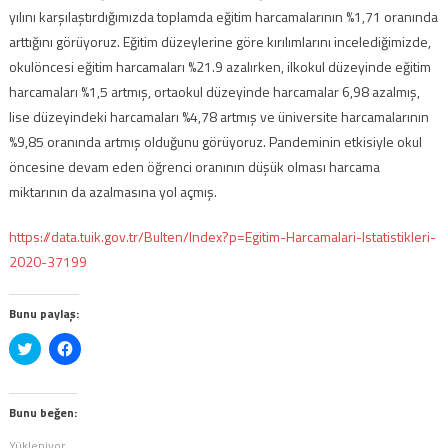
yılını karşılaştırdığımızda toplamda eğitim harcamalarının %1,71 oranında
arttığını görüyoruz. Eğitim düzeylerine göre kırılımlarını incelediğimizde,
okulöncesi eğitim harcamaları %21.9 azalırken, ilkokul düzeyinde eğitim
harcamaları %1,5 artmış, ortaokul düzeyinde harcamalar 6,98 azalmış,
lise düzeyindeki harcamaları %4,78 artmış ve üniversite harcamalarının
%9,85 oranında artmış olduğunu görüyoruz. Pandeminin etkisiyle okul
öncesine devam eden öğrenci oranının düşük olması harcama
miktarının da azalmasına yol açmış.
https://data.tuik.gov.tr/Bulten/Index?p=Egitim-Harcamalari-Istatistikleri-
2020-37199
Bunu paylaş:
Twitter
Facebook'ta
üzerinde
paylaşmak
paylaşmak
için
için
tıklayın
tıklayın
(Yeni
(Yeni
pencerede
Bunu beğen:
pencerede
açılır)
açılır)
Yükleniyor...