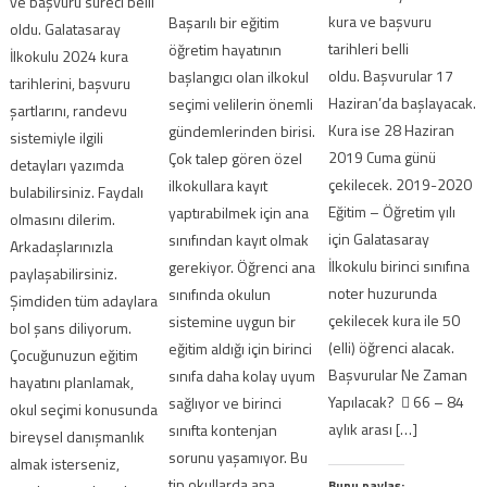
ve başvuru süreci belli
kura ve başvuru
Başarılı bir eğitim
oldu. Galatasaray
tarihleri belli
öğretim hayatının
İlkokulu 2024 kura
oldu. Başvurular 17
başlangıcı olan ilkokul
tarihlerini, başvuru
Haziran’da başlayacak.
seçimi velilerin önemli
şartlarını, randevu
Kura ise 28 Haziran
gündemlerinden birisi.
sistemiyle ilgili
2019 Cuma günü
Çok talep gören özel
detayları yazımda
çekilecek. 2019-2020
ilkokullara kayıt
bulabilirsiniz. Faydalı
Eğitim – Öğretim yılı
yaptırabilmek için ana
olmasını dilerim.
için Galatasaray
sınıfından kayıt olmak
Arkadaşlarınızla
İlkokulu birinci sınıfına
gerekiyor. Öğrenci ana
paylaşabilirsiniz.
noter huzurunda
sınıfında okulun
Şimdiden tüm adaylara
çekilecek kura ile 50
sistemine uygun bir
bol şans diliyorum.
(elli) öğrenci alacak.
eğitim aldığı için birinci
Çocuğunuzun eğitim
Başvurular Ne Zaman
sınıfa daha kolay uyum
hayatını planlamak,
Yapılacak?  66 – 84
sağlıyor ve birinci
okul seçimi konusunda
aylık arası […]
sınıfta kontenjan
bireysel danışmanlık
sorunu yaşamıyor. Bu
almak isterseniz,
tip okullarda ana
Bunu paylaş: