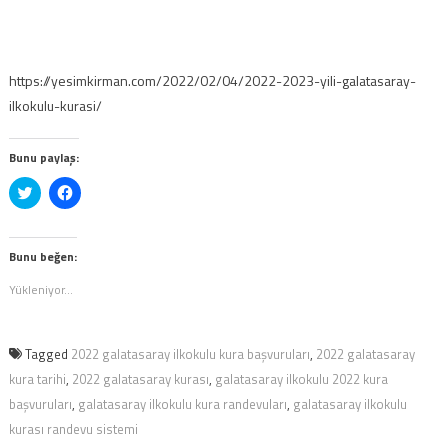
https://yesimkirman.com/2022/02/04/2022-2023-yili-galatasaray-
ilkokulu-kurasi/
Bunu paylaş:
Twitter
Facebook'ta
üzerinde
paylaşmak
paylaşmak
için
için
tıklayın
tıklayın
(Yeni
(Yeni
pencerede
Bunu beğen:
pencerede
açılır)
açılır)
Yükleniyor...
Tagged
2022 galatasaray ilkokulu kura başvuruları
,
2022 galatasaray
kura tarihi
,
2022 galatasaray kurası
,
galatasaray ilkokulu 2022 kura
başvuruları
,
galatasaray ilkokulu kura randevuları
,
galatasaray ilkokulu
kurası randevu sistemi