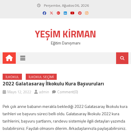
Skip
Perşembe, Ağustos 06, 2026
to
content
YEŞIM KIRMAN
Eğitim Danışmanı
ILKOKUL
ILKOKUL SEÇIMI
2022 Galatasaray İlkokulu Kura Başvuruları
Mayıs 12, 2022
admin
Comment(0)
Pek çok anne babanın merakla beklediği 2022 Galatasaray İlkokulu kura
tarihleri ve başvuru süreci belli oldu. Galatasaray İlkokulu 2022 kura
tarihlerini, başvuru şartlarını, randevu sistemiyle ilgili detayları yazımda
bulabilirsiniz. Faydalı olmasını dilerim. Arkadaşlarınızla paylaşabilirsiniz.