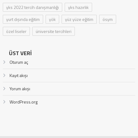
yks 2022 tercih danışmanlığı
yks hazırlık
yurt dışında eğitim
yök
yüz yüze eğitim
ösym
özel liseler
üniversite tercihleri
ÜST VERI
Oturum aç
Kayıt akışı
Yorum akışı
WordPress.org