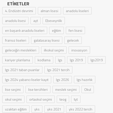
ETIKETLER
4. Endüstri devrimi
alman lisesi
anadolu liseleri
anadolu lisesi
ayt
Ebeveynlik
en başarılı anadolu liseleri
eğitim
fen lisesi
fransız liseleri
galatasaray lisesi
gelecek
geleceğin meslekleri
ilkokul seçimi
inovasyon
kariyer planlama
kodlama
lgs
lgs 2019
lgs2019
lgs 2021 taban puanlar
lgs 2021 tercih
lgs 2024 yabancı liseler kayıt
lgs 2026
lgs hazırlık
lise seçimi
lise tercihleri
meslek seçimi
Okul
okul seçimi
ortaokul seçimi
teog
tyt
uzaktan eğitim
yks
yks 2021
yks 2022 tercih