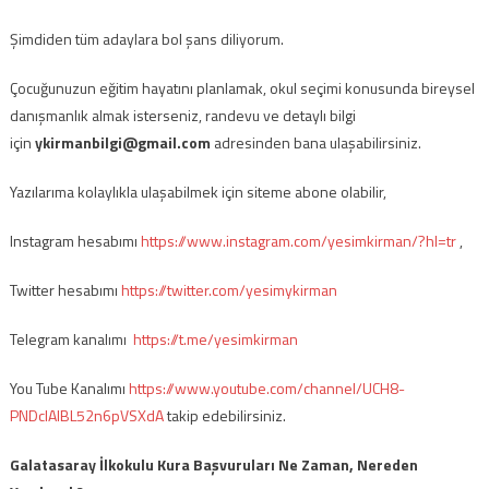
Şimdiden tüm adaylara bol şans diliyorum.
Çocuğunuzun eğitim hayatını planlamak, okul seçimi konusunda bireysel
danışmanlık almak isterseniz, randevu ve detaylı bilgi
için
ykirmanbilgi@gmail.com
adresinden bana ulaşabilirsiniz.
Yazılarıma kolaylıkla ulaşabilmek için siteme abone olabilir,
Instagram hesabımı
https://www.instagram.com/yesimkirman/?hl=tr
,
Twitter hesabımı
https://twitter.com/yesimykirman
Telegram kanalımı
https://t.me/yesimkirman
You Tube Kanalımı
https://www.youtube.com/channel/UCH8-
PNDcIAlBL52n6pVSXdA
takip edebilirsiniz.
Galatasaray İlkokulu Kura Başvuruları Ne Zaman, Nereden