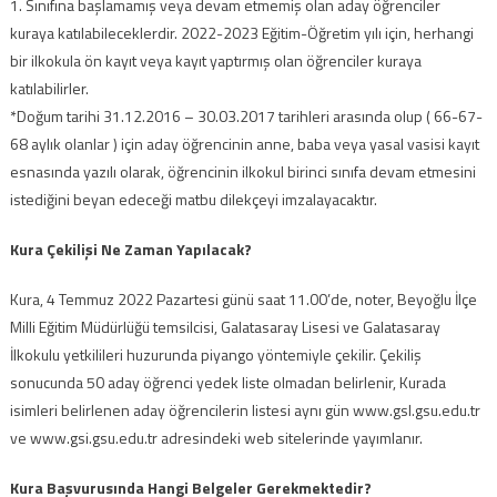
1. Sınıfına başlamamış veya devam etmemiş olan aday öğrenciler
kuraya katılabileceklerdir. 2022-2023 Eğitim-Öğretim yılı için, herhangi
bir ilkokula ön kayıt veya kayıt yaptırmış olan öğrenciler kuraya
katılabilirler.
*Doğum tarihi 31.12.2016 – 30.03.2017 tarihleri arasında olup ( 66-67-
68 aylık olanlar ) için aday öğrencinin anne, baba veya yasal vasisi kayıt
esnasında yazılı olarak, öğrencinin ilkokul birinci sınıfa devam etmesini
istediğini beyan edeceği matbu dilekçeyi imzalayacaktır.
Kura Çekilişi Ne Zaman Yapılacak?
Kura, 4 Temmuz 2022 Pazartesi günü saat 11.00’de, noter, Beyoğlu İlçe
Milli Eğitim Müdürlüğü temsilcisi, Galatasaray Lisesi ve Galatasaray
İlkokulu yetkilileri huzurunda piyango yöntemiyle çekilir. Çekiliş
sonucunda 50 aday öğrenci yedek liste olmadan belirlenir, Kurada
isimleri belirlenen aday öğrencilerin listesi aynı gün www.gsl.gsu.edu.tr
ve www.gsi.gsu.edu.tr adresindeki web sitelerinde yayımlanır.
Kura Başvurusında Hangi Belgeler Gerekmektedir?