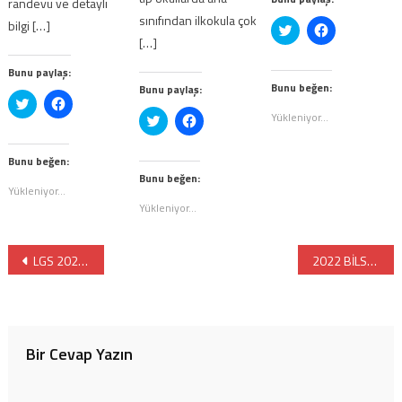
randevu ve detaylı
sınıfından ilkokula çok
bilgi […]
Twitter
Facebook'ta
üzerinde
paylaşmak
[…]
paylaşmak
için
için
tıklayın
Bunu paylaş:
tıklayın
(Yeni
(Yeni
pencerede
Bunu beğen:
Bunu paylaş:
pencerede
açılır)
Twitter
Facebook'ta
açılır)
üzerinde
paylaşmak
Yükleniyor...
Twitter
Facebook'ta
paylaşmak
için
üzerinde
paylaşmak
için
tıklayın
paylaşmak
için
tıklayın
(Yeni
için
tıklayın
(Yeni
pencerede
Bunu beğen:
tıklayın
(Yeni
pencerede
açılır)
(Yeni
pencerede
Bunu beğen:
açılır)
pencerede
açılır)
Yükleniyor...
açılır)
Yükleniyor...
Yazı
LGS 2022 Özel Türk ve Yabancı Liselerin Ücretleri
2022 BİLSEM Ön Değerlendirme Sonuçları Açıklandı
gezinmesi
Bir Cevap Yazın