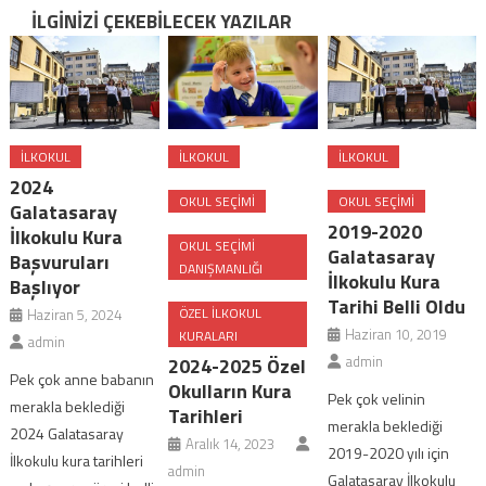
İLGINIZI ÇEKEBILECEK YAZILAR
ILKOKUL
ILKOKUL
ILKOKUL
2024
OKUL SEÇIMI
OKUL SEÇIMI
Galatasaray
2019-2020
İlkokulu Kura
OKUL SEÇIMI
Galatasaray
Başvuruları
DANIŞMANLIĞI
İlkokulu Kura
Başlıyor
Tarihi Belli Oldu
ÖZEL ILKOKUL
Haziran 5, 2024
Haziran 10, 2019
KURALARI
admin
admin
2024-2025 Özel
Pek çok anne babanın
Okulların Kura
Pek çok velinin
merakla beklediği
Tarihleri
merakla beklediği
2024 Galatasaray
Aralık 14, 2023
2019-2020 yılı için
İlkokulu kura tarihleri
admin
Galatasaray İlkokulu