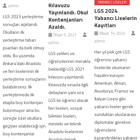
YABANCI LISELER
Kılavuzu
admin
LGS 2024
Yayınlandı. Okul
LGS 2023 yerleştirme
Yabancı Liselerin
Kontenjanları
sonuçları açıklandı.
Kayıtları
Azaldı.
Okulların ilk
Mayıs 14, 2024
Nisan 5, 2021
yerleştirme taban
admin
admin
puanları da belli olmuş
Her yıl pek çok LGS
LGS velileri ve
oldu. Bu yazımda
öğrencisi yabancı
öğrencilerinin merakla
Ankara’daki Anadolu
liselerde okumanın
beklediği LGS 2021
ve fen liselerinin ilk
hayalini kuruyor.
kılavuzu yayınlandı.
yerleştirme sonuçlarını
Amerikan, Alman,
Kılavuzda sınavla ilgili
bulabilirsiniz. İlk
Avusturya, Fransız ve
detayların yanı sıra
yerleştirmede ilk
İtalyan Lisesi gibi
LGS ile öğrenci alacak
etapta boş kontenjan
yabancı liseler gerek
fen liseleri, sosyal
bulunmuyor ama bu
sundukları uluslararası
bilimler liseleri,
süreçte özel okullara
diplomalar gerekse
mesleki ve teknik
geçişler olabileceği için
öğrencilere
Anadolu liselerinin
boş kontenjanlar
kazandırdıkları yabancı
Anadolu teknik