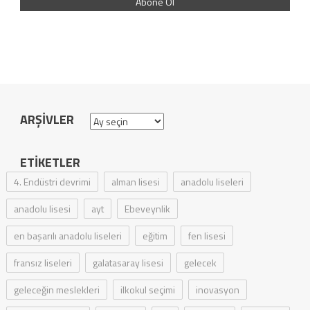
ARŞIVLER
Arşivler
ETIKETLER
4. Endüstri devrimi
alman lisesi
anadolu liseleri
anadolu lisesi
ayt
Ebeveynlik
en başarılı anadolu liseleri
eğitim
fen lisesi
fransız liseleri
galatasaray lisesi
gelecek
geleceğin meslekleri
ilkokul seçimi
inovasyon