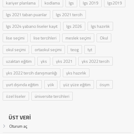
kariyer planlama
kodlama
lgs
lgs 2019
lgs2019
lgs 2021 taban puanlar
lgs 2021 tercih
lgs 2024 yabancı liseler kayıt
lgs 2026
lgs hazırlık
lise seçimi
lise tercihleri
meslek seçimi
Okul
okul seçimi
ortaokul seçimi
teog
tyt
uzaktan eğitim
yks
yks 2021
yks 2022 tercih
yks 2022 tercih danışmanlığı
yks hazırlık
yurt dışında eğitim
yök
yüz yüze eğitim
ösym
özel liseler
üniversite tercihleri
ÜST VERI
Oturum aç