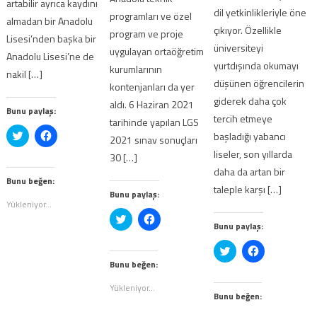
artabilir ayrıca kaydını
dil yetkinlikleriyle öne
programları ve özel
almadan bir Anadolu
çıkıyor. Özellikle
program ve proje
Lisesi’nden başka bir
üniversiteyi
uygulayan ortaöğretim
Anadolu Lisesi’ne de
yurtdışında okumayı
kurumlarının
nakil […]
düşünen öğrencilerin
kontenjanları da yer
giderek daha çok
aldı. 6 Haziran 2021
Bunu paylaş:
tercih etmeye
tarihinde yapılan LGS
Twitter
Facebook'ta
başladığı yabancı
2021 sınav sonuçları
üzerinde
paylaşmak
paylaşmak
için
liseler, son yıllarda
30 […]
için
tıklayın
tıklayın
(Yeni
daha da artan bir
(Yeni
pencerede
Bunu beğen:
taleple karşı […]
pencerede
açılır)
Bunu paylaş:
açılır)
Yükleniyor...
Twitter
Facebook'ta
Bunu paylaş:
üzerinde
paylaşmak
paylaşmak
için
için
tıklayın
Twitter
Facebook'ta
tıklayın
(Yeni
üzerinde
paylaşmak
(Yeni
pencerede
Bunu beğen:
paylaşmak
için
pencerede
açılır)
için
tıklayın
açılır)
tıklayın
(Yeni
Yükleniyor...
(Yeni
pencerede
Bunu beğen:
pencerede
açılır)
açılır)