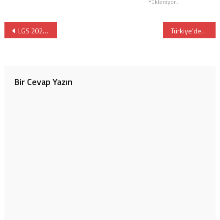
Yükleniyor...
Yazı
LGS 2023 Özel Türk Liselerin Taban Puan ve Kontenjanları
Türkiye’deki Fransız AEFE Okullar Ağı’na Dahil Okullar
gezinmesi
Bir Cevap Yazın