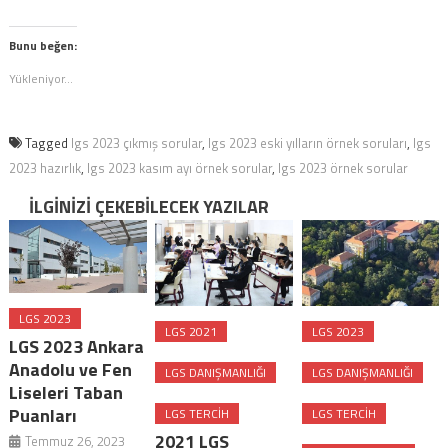
paylaşmak
için
için
tıklayın
tıklayın
(Yeni
(Yeni
pencerede
Bunu beğen:
pencerede
açılır)
açılır)
Yükleniyor...
Tagged
lgs 2023 çıkmış sorular
,
lgs 2023 eski yılların örnek soruları
,
lgs
2023 hazırlık
,
lgs 2023 kasım ayı örnek sorular
,
lgs 2023 örnek sorular
İLGINIZI ÇEKEBILECEK YAZILAR
LGS 2023
LGS 2021
LGS 2023
LGS 2023 Ankara
Anadolu ve Fen
LGS DANIŞMANLIĞI
LGS DANIŞMANLIĞI
Liseleri Taban
Puanları
LGS TERCIH
LGS TERCIH
2021 LGS
Temmuz 26, 2023