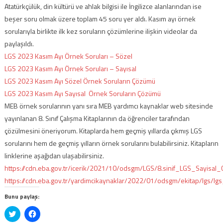
Atatürkçülük, din kültürü ve ahlak bilgisi ile İngilizce alanlarından ise
beşer soru olmak üzere toplam 45 soru yer aldı. Kasım ayı örnek
sorularıyla birlikte ilk kez soruların çözümlerine ilişkin videolar da
paylaşıldı.
LGS 2023 Kasım Ayı Örnek Soruları – Sözel
LGS 2023 Kasım Ayı Örnek Soruları – Sayısal
LGS 2023 Kasım Ayı Sözel Örnek Soruların Çözümü
LGS 2023 Kasım Ayı Sayısal Örnek Soruların Çözümü
MEB örnek sorularının yanı sıra MEB yardımcı kaynaklar web sitesinde
yayınlanan 8. Sınıf Çalışma Kitaplarının da öğrenciler tarafından
çözülmesini öneriyorum. Kitaplarda hem geçmiş yıllarda çıkmış LGS
sorularını hem de geçmiş yılların örnek sorularını bulabilirsiniz. Kitapların
linklerine aşağıdan ulaşabilirsiniz.
https://cdn.eba.gov.tr/icerik/2021/10/odsgm/LGS/8.sinif_LGS_Sayisal_C
https://cdn.eba.gov.tr/yardimcikaynaklar/2022/01/odsgm/ekitap/lgs/lg
Bunu paylaş:
Twitter
Facebook'ta
üzerinde
paylaşmak