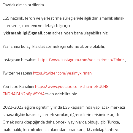
Faydalı olmasını dilerim.
LGS hazırlık, tercih ve yerleştirme süreçleriyle ilgili danışmanlık almak
isterseniz, randevu ve detaylı bilgi için
ykirmanbilgi@gmail.com
adresinden bana ulaşabilirsiniz.
Yazılarıma kolaylıkla ulaşabilmek için siteme abone olabilir,
Instagram hesabımı
https://www.instagram.com/yesimkirman/?hl=tr
,
Twitter hesabımı
https://twitter.com/yesimykirman
You Tube Kanalımı
https://www.youtube.com/channel/UCH8-
PNDcIAlBL52n6pVSXdA
takip edebilirsiniz.
2022-2023 eğitim öğretim yılında LGS kapsamında yapılacak merkezî
sınava ilişkin kasım ayı örnek soruları, öğrencilerin erişimine açıldı.
Örnek soru kitapçığında daha önceki yayınlarda olduğu gibi Türkçe,
matematik, fen bilimleri alanlarından onar soru; T.C. inkılap tarihi ve