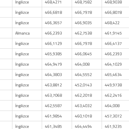
İngilizce
468,4271
468,7582
468,9038
İngilizce
466,6818
466,7978
466,8078
İngilizce
466,3657
466,9035
468,422
Almanca
466,2393
462,7538
461,9145
İngilizce
466,1129
466,7978
466,4137
İngilizce
465,9385
466,0645
466,2393
İngilizce
464,9479
464,008
464,1029
İngilizce
464,3803
464,5552
465,4634
İngilizce
463,8812
452,0143
449,9738
İngilizce
463,7068
462,2018
462,2416
İngilizce
462,5587
463,4032
464,008
İngilizce
461,9854
460,1018
457,3072
İngilizce
461,3485
464,4494
461,9235