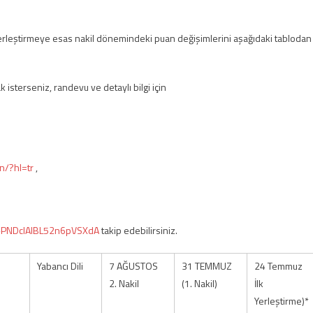
2. yerleştirmeye esas nakil dönemindeki puan değişimlerini aşağıdaki tablodan
 isterseniz, randevu ve detaylı bilgi için
n/?hl=tr
,
8-PNDcIAlBL52n6pVSXdA
takip edebilirsiniz.
Yabancı Dili
7 AĞUSTOS
31 TEMMUZ
24 Temmuz
2. Nakil
(1. Nakil)
İlk
Yerleştirme)*