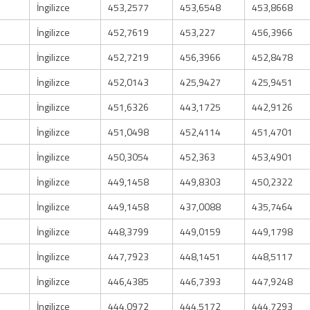
İngilizce
453,2577
453,6548
453,8668
İngilizce
452,7619
453,227
456,3966
İngilizce
452,7219
456,3966
452,8478
İngilizce
452,0143
425,9427
425,9451
İngilizce
451,6326
443,1725
442,9126
İngilizce
451,0498
452,4114
451,4701
İngilizce
450,3054
452,363
453,4901
İngilizce
449,1458
449,8303
450,2322
İngilizce
449,1458
437,0088
435,7464
İngilizce
448,3799
449,0159
449,1798
İngilizce
447,7923
448,1451
448,5117
İngilizce
446,4385
446,7393
447,9248
İngilizce
444,0972
444,5172
444,7293