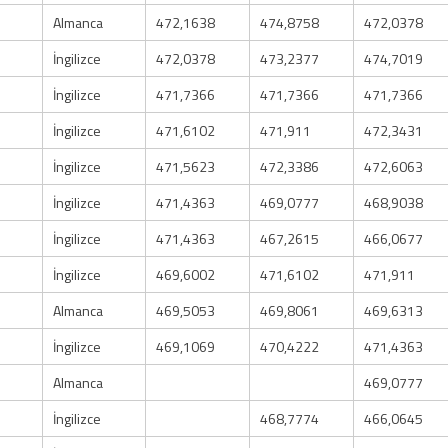
Almanca
472,1638
474,8758
472,0378
İngilizce
472,0378
473,2377
474,7019
İngilizce
471,7366
471,7366
471,7366
İngilizce
471,6102
471,911
472,3431
İngilizce
471,5623
472,3386
472,6063
İngilizce
471,4363
469,0777
468,9038
İngilizce
471,4363
467,2615
466,0677
İngilizce
469,6002
471,6102
471,911
Almanca
469,5053
469,8061
469,6313
İngilizce
469,1069
470,4222
471,4363
Almanca
469,0777
İngilizce
468,7774
466,0645