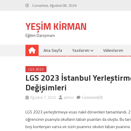
Skip
Cumartesi, Ağustos 08, 2026
to
content
YEŞIM KIRMAN
Eğitim Danışmanı
Ana Sayfa
Yazılarım
Videolarım
LGS 2023
LGS 2023 İstanbul Yerleştir
Değişimleri
Ağustos 7, 2023
admin
Comment(0)
LGS 2023 yerleştirmeye esas nakil dönemleri tamamlandı. 2
öğrencinin puanıyla okulların taban puanları da oluştu. Bu tari
boş kontenjan varsa ve sizin puanınız okulun taban puanına 