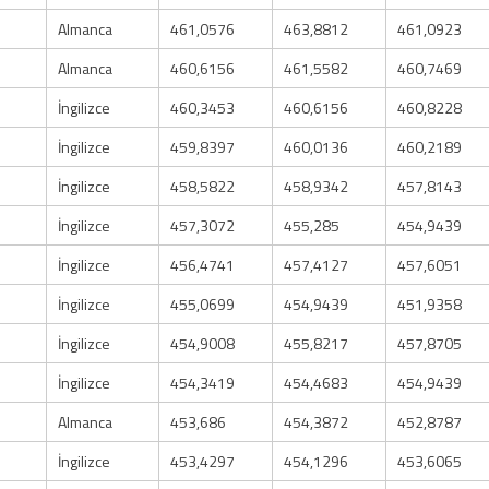
Almanca
461,0576
463,8812
461,0923
Almanca
460,6156
461,5582
460,7469
İngilizce
460,3453
460,6156
460,8228
İngilizce
459,8397
460,0136
460,2189
İngilizce
458,5822
458,9342
457,8143
İngilizce
457,3072
455,285
454,9439
İngilizce
456,4741
457,4127
457,6051
İngilizce
455,0699
454,9439
451,9358
İngilizce
454,9008
455,8217
457,8705
İngilizce
454,3419
454,4683
454,9439
Almanca
453,686
454,3872
452,8787
İngilizce
453,4297
454,1296
453,6065