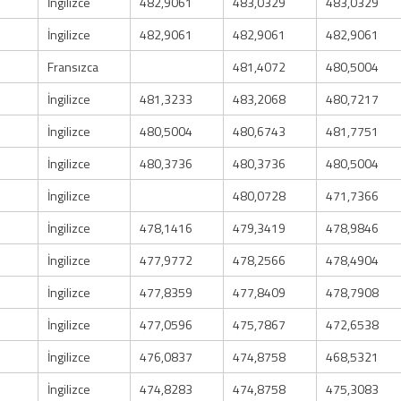
İngilizce
482,9061
483,0329
483,0329
İngilizce
482,9061
482,9061
482,9061
Fransızca
481,4072
480,5004
İngilizce
481,3233
483,2068
480,7217
İngilizce
480,5004
480,6743
481,7751
İngilizce
480,3736
480,3736
480,5004
İngilizce
480,0728
471,7366
İngilizce
478,1416
479,3419
478,9846
İngilizce
477,9772
478,2566
478,4904
İngilizce
477,8359
477,8409
478,7908
İngilizce
477,0596
475,7867
472,6538
İngilizce
476,0837
474,8758
468,5321
İngilizce
474,8283
474,8758
475,3083