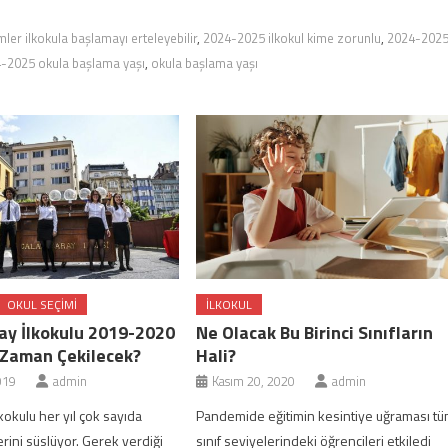
ler ilkokula başlamayı erteleyebilir
,
2024-2025 ilkokul kime zorunlu
,
2024-202
-2025 okula başlama yaşı
,
okula başlama yaşı
OKUL SEÇIMI
ILKOKUL
ay İlkokulu 2019-2020
Ne Olacak Bu Birinci Sınıfların
 Zaman Çekilecek?
Hali?
019
admin
Kasım 20, 2020
admin
kokulu her yıl çok sayıda
Pandemide eğitimin kesintiye uğraması t
erini süslüyor. Gerek verdiği
sınıf seviyelerindeki öğrencileri etkiledi