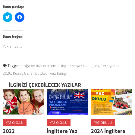
Bunu paylaş:
Twitter
Facebook'ta
üzerinde
paylaşmak
paylaşmak
için
için
tıklayın
tıklayın
(Yeni
(Yeni
pencerede
Bunu beğen:
pencerede
açılır)
açılır)
Yükleniyor...
Tagged
doğa ve macera temalı İngiltere yaz okulu
,
İngiltere yaz okulu
2026
,
Kuzey Galler outdoor yaz kampı
İLGINIZI ÇEKEBILECEK YAZILAR
YAZ OKULU
YAZ OKULU
YAZ OKULU
2022
İngiltere Yaz
2024 İngiltere