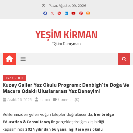
Skip
Pazar, Ağustos 09, 2026
to
content
YEŞIM KIRMAN
Eğitim Danışmanı
YAZ OKULU
Kuzey Galler Yaz Okulu Programı: Denbigh’te Doğa Ve
Macera Odaklı Uluslararası Yaz Deneyimi
Aralık 26, 2025
admin
Comment(0)
Velilerimizden gelen yoğun talepler doğrultusunda,
Ironbridge
Education & Consultancy
ile gerçekleştirdiğimiz iş birliği
kapsamında
2024 yılından bu yana İngiltere yaz okulu