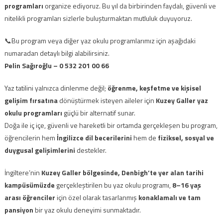
programları
organize ediyoruz. Bu yıl da birbirinden faydalı, güvenli ve
nitelikli programları sizlerle buluşturmaktan mutluluk duyuyoruz.
📞Bu program veya diğer yaz okulu programlarımız için aşağıdaki
numaradan detaylı bilgi alabilirsiniz.
Pelin Sağıroğlu – 0 532 201 00 66
Yaz tatilini yalnızca dinlenme değil;
öğrenme, keşfetme ve kişisel
gelişim fırsatına
dönüştürmek isteyen aileler için
Kuzey Galler yaz
okulu programları
güçlü bir alternatif sunar.
Doğa ile iç içe, güvenli ve hareketli bir ortamda gerçekleşen bu program,
öğrencilerin hem
İngilizce dil becerilerini
hem de
fiziksel, sosyal ve
duygusal gelişimlerini
destekler.
İngiltere’nin
Kuzey Galler bölgesinde, Denbigh’te yer alan tarihi
kampüsümüzde
gerçekleştirilen bu yaz okulu programı,
8–16 yaş
arası öğrenciler
için özel olarak tasarlanmış
konaklamalı ve tam
pansiyon
bir yaz okulu deneyimi sunmaktadır.