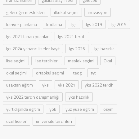
fransız liseleri
galatasaray lisesi
gelecek
geleceğin meslekleri
ilkokul seçimi
inovasyon
kariyer planlama
kodlama
lgs
lgs 2019
lgs2019
lgs 2021 taban puanlar
lgs 2021 tercih
lgs 2024 yabancı liseler kayıt
lgs 2026
lgs hazırlık
lise seçimi
lise tercihleri
meslek seçimi
Okul
okul seçimi
ortaokul seçimi
teog
tyt
uzaktan eğitim
yks
yks 2021
yks 2022 tercih
yks 2022 tercih danışmanlığı
yks hazırlık
yurt dışında eğitim
yök
yüz yüze eğitim
ösym
özel liseler
üniversite tercihleri