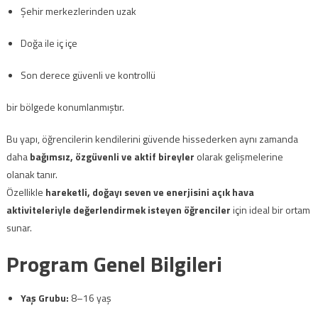
Şehir merkezlerinden uzak
Doğa ile iç içe
Son derece güvenli ve kontrollü
bir bölgede konumlanmıştır.
Bu yapı, öğrencilerin kendilerini güvende hissederken aynı zamanda
daha
bağımsız, özgüvenli ve aktif bireyler
olarak gelişmelerine
olanak tanır.
Özellikle
hareketli, doğayı seven ve enerjisini açık hava
aktiviteleriyle değerlendirmek isteyen öğrenciler
için ideal bir ortam
sunar.
Program Genel Bilgileri
Yaş Grubu:
8–16 yaş