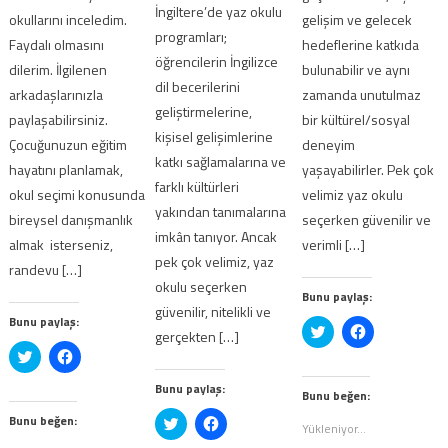
İngiltere’de yaz okulu
okullarını inceledim.
gelişim ve gelecek
programları;
Faydalı olmasını
hedeflerine katkıda
öğrencilerin İngilizce
dilerim. İlgilenen
bulunabilir ve aynı
dil becerilerini
arkadaşlarınızla
zamanda unutulmaz
geliştirmelerine,
paylaşabilirsiniz.
bir kültürel/sosyal
kişisel gelişimlerine
Çocuğunuzun eğitim
deneyim
katkı sağlamalarına ve
hayatını planlamak,
yaşayabilirler. Pek çok
farklı kültürleri
okul seçimi konusunda
velimiz yaz okulu
yakından tanımalarına
bireysel danışmanlık
seçerken güvenilir ve
imkân tanıyor. Ancak
almak isterseniz,
verimli […]
pek çok velimiz, yaz
randevu […]
okulu seçerken
Bunu paylaş:
güvenilir, nitelikli ve
Bunu paylaş:
Twitter
Facebook'ta
gerçekten […]
üzerinde
paylaşmak
Twitter
Facebook'ta
paylaşmak
için
üzerinde
paylaşmak
için
tıklayın
paylaşmak
için
tıklayın
(Yeni
Bunu paylaş:
için
tıklayın
(Yeni
pencerede
Bunu beğen:
tıklayın
(Yeni
pencerede
açılır)
(Yeni
pencerede
Bunu beğen:
açılır)
Twitter
Facebook'ta
Yükleniyor...
pencerede
açılır)
üzerinde
paylaşmak
açılır)
paylaşmak
için