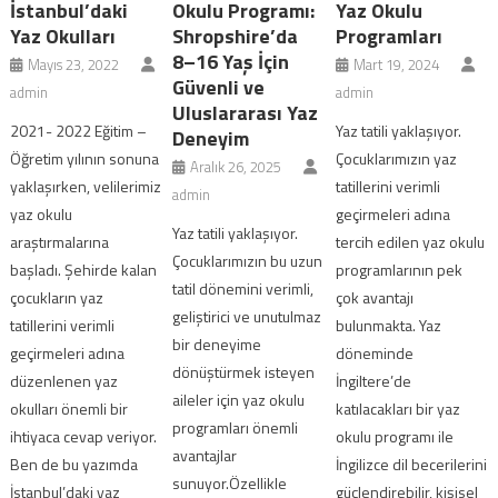
İstanbul’daki
Okulu Programı:
Yaz Okulu
Yaz Okulları
Shropshire’da
Programları
8–16 Yaş İçin
Mayıs 23, 2022
Mart 19, 2024
Güvenli ve
admin
admin
Uluslararası Yaz
2021- 2022 Eğitim –
Yaz tatili yaklaşıyor.
Deneyim
Öğretim yılının sonuna
Çocuklarımızın yaz
Aralık 26, 2025
yaklaşırken, velilerimiz
tatillerini verimli
admin
yaz okulu
geçirmeleri adına
Yaz tatili yaklaşıyor.
araştırmalarına
tercih edilen yaz okulu
Çocuklarımızın bu uzun
başladı. Şehirde kalan
programlarının pek
tatil dönemini verimli,
çocukların yaz
çok avantajı
geliştirici ve unutulmaz
tatillerini verimli
bulunmakta. Yaz
bir deneyime
geçirmeleri adına
döneminde
dönüştürmek isteyen
düzenlenen yaz
İngiltere’de
aileler için yaz okulu
okulları önemli bir
katılacakları bir yaz
programları önemli
ihtiyaca cevap veriyor.
okulu programı ile
avantajlar
Ben de bu yazımda
İngilizce dil becerilerini
sunuyor.Özellikle
İstanbul’daki yaz
güçlendirebilir, kişisel