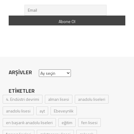
ARŞIVLER
Arşivler
ETIKETLER
4. Endüstri devrimi
alman lisesi
anadolu liseleri
anadolu lisesi
ayt
Ebeveynlik
en başarılı anadolu liseleri
eğitim
fen lisesi