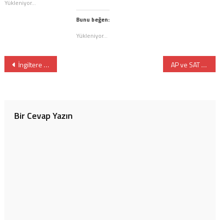
Yükleniyor...
için
tıklayın
tıklayın
(Yeni
(Yeni
pencerede
Bunu beğen:
pencerede
açılır)
açılır)
Yükleniyor...
Yazı
İngiltere Yaz Okulu Programı: Shropshire’da 8–16 Yaş İçin Güvenli ve Uluslararası Yaz Deneyim
AP ve SAT Sınavlarında Kriz Çözüldü: MEB’den Öğrencileri Rahatlatan Yeni Karar!
gezinmesi
Bir Cevap Yazın