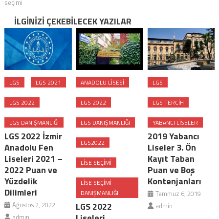
seçimi
İLGINIZI ÇEKEBILECEK YAZILAR
LGS
LGS 2021
ANADOLU LISESI
LGS
LGS 2022
LGS 2022
LGS TERCIH
LGS DANIŞMANLIĞI
LGS DANIŞMANLIĞI
YABANCI LISELER
LGS 2022 İzmir
2019 Yabancı
LGS2022
Anadolu Fen
Liseler 3. Ön
Liseleri 2021 –
Kayıt Taban
LISE SEÇIMI
2022 Puan ve
Puan ve Boş
Yüzdelik
Kontenjanları
LISE SEÇIMI
Dilimleri
DANIŞMANLIĞI
Temmuz 6, 2019
Ağustos 2, 2022
LGS 2022
admin
Liseleri
admin