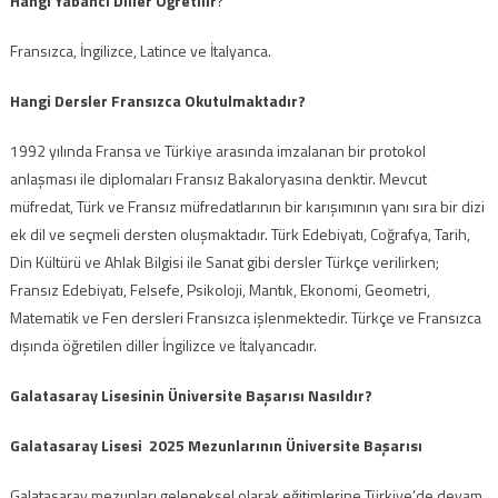
Hangi Yabancı Diller Öğretilir
?
Fransızca, İngilizce, Latince ve İtalyanca.
Hangi Dersler Fransızca Okutulmaktadır?
1992 yılında Fransa ve Türkiye arasında imzalanan bir protokol
anlaşması ile diplomaları Fransız Bakaloryasına denktir
.
Mevcut
müfredat, Türk ve Fransız müfredatlarının bir karışımının yanı sıra bir dizi
ek dil ve seçmeli dersten oluşmaktadır
. Türk Edebiyatı, Coğrafya, Tarih,
Din Kültürü ve Ahlak Bilgisi ile Sanat gibi dersler Türkçe verilirken;
Fransız Edebiyatı, Felsefe, Psikoloji, Mantık, Ekonomi, Geometri,
Matematik ve Fen dersleri Fransızca işlenmektedir
.
Türkçe ve Fransızca
dışında öğretilen diller İngilizce ve İtalyancadır
.
Galatasaray Lisesinin Üniversite Başarısı Nasıldır?
Galatasaray Lisesi 2025 Mezunlarının Üniversite Başarısı
Galatasaray mezunları geleneksel olarak eğitimlerine Türkiye’de devam