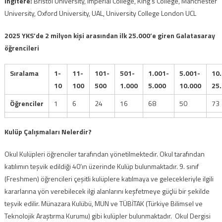
İngitere:
Bristol University, Imperial College, King’s College, Manchester
University, Oxford University, UAL, University College London UCL
2025 YKS’de 2 milyon kişi arasından ilk 25.000’e giren Galatasaray
öğrencileri
Sıralama
1-
11-
101-
501-
1.001-
5.001-
10
10
100
500
1.000
5.000
10.000
25
Öğrenciler
1
6
24
16
68
50
73
Kulüp Çalışmaları Nelerdir?
Okul Kulüpleri öğrenciler tarafından yönetilmektedir
.
Okul tarafından
katılımın teşvik edildiği 40’ın üzerinde Kulüp bulunmaktadır
. 9.
sınıf
(Freshmen) öğrencileri çeşitli kulüplere katılmaya ve gelecekleriyle ilgili
kararlarına yön verebilecek ilgi alanlarını keşfetmeye güçlü bir şekilde
teşvik edilir
.
Münazara Kulübü, MUN ve TÜBİTAK (Türkiye Bilimsel ve
Teknolojik Araştırma Kurumu) gibi kulüpler bulunmaktadır.
Okul Dergisi