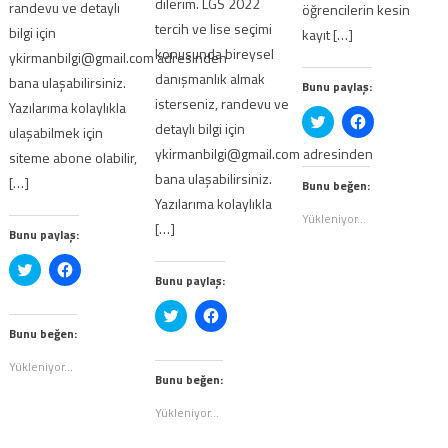
dilerim. LGS 2022
randevu ve detaylı
öğrencilerin kesin
tercih ve lise seçimi
bilgi için
kayıt […]
konusunda bireysel
ykirmanbilgi@gmail.com adresinden
danışmanlık almak
bana ulaşabilirsiniz.
Bunu paylaş:
isterseniz, randevu ve
Yazılarıma kolaylıkla
Twitter
Facebook'ta
detaylı bilgi için
ulaşabilmek için
üzerinde
paylaşmak
paylaşmak
için
ykirmanbilgi@gmail.com adresinden
siteme abone olabilir,
için
tıklayın
tıklayın
(Yeni
bana ulaşabilirsiniz.
[…]
(Yeni
pencerede
Bunu beğen:
pencerede
açılır)
Yazılarıma kolaylıkla
açılır)
Yükleniyor...
[…]
Bunu paylaş:
Twitter
Facebook'ta
üzerinde
paylaşmak
Bunu paylaş:
paylaşmak
için
için
tıklayın
Twitter
Facebook'ta
tıklayın
(Yeni
üzerinde
paylaşmak
(Yeni
pencerede
Bunu beğen:
paylaşmak
için
pencerede
açılır)
için
tıklayın
açılır)
tıklayın
(Yeni
Yükleniyor...
(Yeni
pencerede
Bunu beğen:
pencerede
açılır)
açılır)
Yükleniyor...