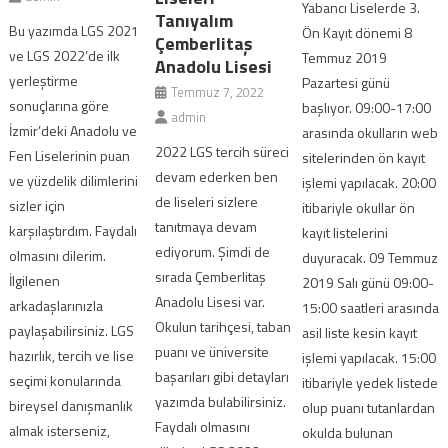
Yabancı Liselerde 3.
Tanıyalım
Bu yazımda LGS 2021
Ön Kayıt dönemi 8
Çemberlitaş
ve LGS 2022’de ilk
Temmuz 2019
Anadolu Lisesi
yerleştirme
Pazartesi günü
Temmuz 7, 2022
sonuçlarına göre
başlıyor. 09:00-17:00
admin
İzmir’deki Anadolu ve
arasında okulların web
2022 LGS tercih süreci
Fen Liselerinin puan
sitelerinden ön kayıt
devam ederken ben
ve yüzdelik dilimlerini
işlemi yapılacak. 20:00
de liseleri sizlere
sizler için
itibariyle okullar ön
tanıtmaya devam
karşılaştırdım. Faydalı
kayıt listelerini
ediyorum. Şimdi de
olmasını dilerim.
duyuracak. 09 Temmuz
sırada Çemberlitaş
İlgilenen
2019 Salı günü 09:00-
Anadolu Lisesi var.
arkadaşlarınızla
15:00 saatleri arasında
Okulun tarihçesi, taban
paylaşabilirsiniz. LGS
asil liste kesin kayıt
puanı ve üniversite
hazırlık, tercih ve lise
işlemi yapılacak. 15:00
başarıları gibi detayları
seçimi konularında
itibariyle yedek listede
yazımda bulabilirsiniz.
bireysel danışmanlık
olup puanı tutanlardan
Faydalı olmasını
almak isterseniz,
okulda bulunan