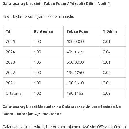
Galatasaray Lisesinin Taban Puanı / Yüzdelik Dilimi Nedir?
İlk yerleştirme sonuçları dikkate alınmıştır.
Yıl
Kontenjan
Taban Puan
% Dilimi
2025
100
500.0000
0.01
2024
100
495.1515
0.04
2023
106
500.0000
0.01
2022
100
494.7740
0.04
2021
100
490.6558
0.05
Ortalama
102
496.1163
0.03
Galatasaray Lisesi Mezunlarına Galatasaray Üniversitesinde Ne
Kadar Kontenjan Ayrılmaktadır?
Galatasaray Üniversitesi, her yıl kontenjanının %50’sini ÖSYM tarafından