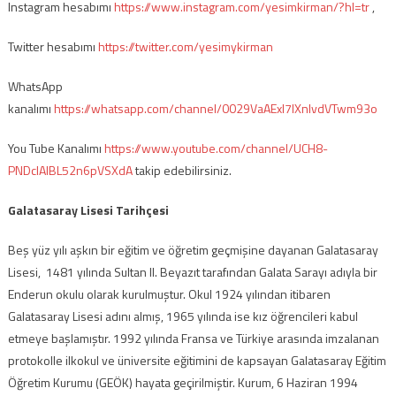
Instagram hesabımı
https://www.instagram.com/yesimkirman/?hl=tr
,
Twitter hesabımı
https://twitter.com/yesimykirman
WhatsApp
kanalımı
https://whatsapp.com/channel/0029VaAExI7IXnlvdVTwm93o
You Tube Kanalımı
https://www.youtube.com/channel/UCH8-
PNDcIAlBL52n6pVSXdA
takip edebilirsiniz.
Galatasaray Lisesi Tarihçesi
Beş yüz yılı aşkın bir eğitim ve öğretim geçmişine dayanan Galatasaray
Lisesi, 1481 yılında Sultan II. Beyazıt tarafından Galata Sarayı adıyla bir
Enderun okulu olarak kurulmuştur. Okul 1924 yılından itibaren
Galatasaray Lisesi adını almış, 1965 yılında ise kız öğrencileri kabul
etmeye başlamıştır. 1992 yılında Fransa ve Türkiye arasında imzalanan
protokolle ilkokul ve üniversite eğitimini de kapsayan Galatasaray Eğitim
Öğretim Kurumu (GEÖK) hayata geçirilmiştir. Kurum, 6 Haziran 1994