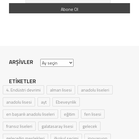
ARŞIVLER
Arşivler
ETIKETLER
4. Endüstri devrimi
alman lisesi
anadolu liseleri
anadolu lisesi
ayt
Ebeveynlik
en başarılı anadolu liseleri
eğitim
fen lisesi
fransız liseleri
galatasaray lisesi
gelecek
geleceğin meslekleri
ilkokul seçimi
inovasyon