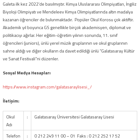
Galeta ilk kez 2022’de basılmıştır
.
Kimya Uluslararası Olimpiyatları, İngiliz
Biyoloji Olimpiyatı ve Mendeleev Kimya Olimpiyatlarında altın madalya
kazanan öğrenciler de bulunmaktadır.
Popüler Okul Korosu çok aktiftir
.
Akademik yıl boyunca GS genellikle birçok akademisyen, diplomat ve
politikacıyı ağırlar
.
Her eğitim-öğretim yılının sonunda, 11. sınıf
öğrencileri (juniors), ünlü yerel müzik gruplarının ve okul gruplarının
sahne aldığı ve diğer okulların da davet edildiği ünlü “Galatasaray Kültür
ve Sanat Festivali”ni düzenler.
Sosyal Medya Hesapları
https://www.instagram.com/galatasaraylisesi_/
İletişim:
Okul
:
Galatasaray Üniversitesi Galatasaray Lisesi
Adı
Telefon
:
0 212 249 11 00 – 01 Faks : 0 212 252 17 52