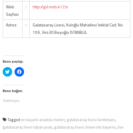
Web
:
http://gsl.meb.k12.tr
Sayfası
Adres
:
Galatasaray Lisesi, Kuloğlu Mahallesi İstiklal Cad. No
159, 34430 Beyoğlu İSTANBUL
Bunu paylaş:
Twitter
Facebook'ta
üzerinde
paylaşmak
paylaşmak
için
için
tıklayın
tıklayın
(Yeni
(Yeni
pencerede
Bunu beğen:
pencerede
açılır)
açılır)
Yükleniyor...
Tagged
en başarılı anadolu liseleri
,
galatasaray lisesi kontenjanı
,
galatasaray lisesi taban puan
,
galatasaray lisesi üniversite başarısı
,
lise