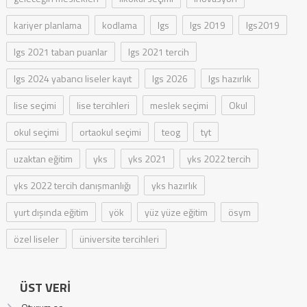
kariyer planlama
kodlama
lgs
lgs 2019
lgs2019
lgs 2021 taban puanlar
lgs 2021 tercih
lgs 2024 yabancı liseler kayıt
lgs 2026
lgs hazırlık
lise seçimi
lise tercihleri
meslek seçimi
Okul
okul seçimi
ortaokul seçimi
teog
tyt
uzaktan eğitim
yks
yks 2021
yks 2022 tercih
yks 2022 tercih danışmanlığı
yks hazırlık
yurt dışında eğitim
yök
yüz yüze eğitim
ösym
özel liseler
üniversite tercihleri
ÜST VERI