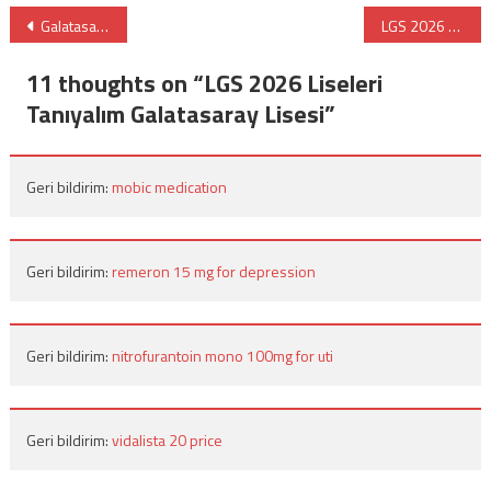
Yazı
Galatasaray İlkokulu 2026 Kura Başvuruları: Liseye Geçişte “LGS” Şartı Geldi!
LGS 2026 Liseleri Tanıyalım Özel Pakkan Lisesi
gezinmesi
11 thoughts on “
LGS 2026 Liseleri
Tanıyalım Galatasaray Lisesi
”
Geri bildirim:
mobic medication
Geri bildirim:
remeron 15 mg for depression
Geri bildirim:
nitrofurantoin mono 100mg for uti
Geri bildirim:
vidalista 20 price