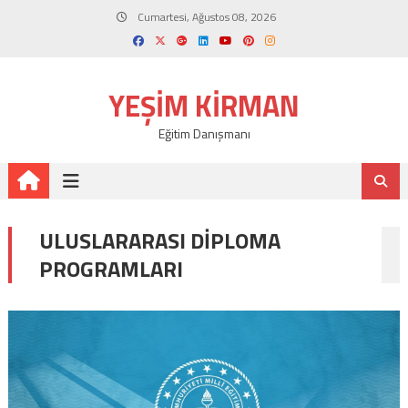
Skip
Cumartesi, Ağustos 08, 2026
to
content
YEŞIM KIRMAN
Eğitim Danışmanı
ULUSLARARASI DIPLOMA
PROGRAMLARI