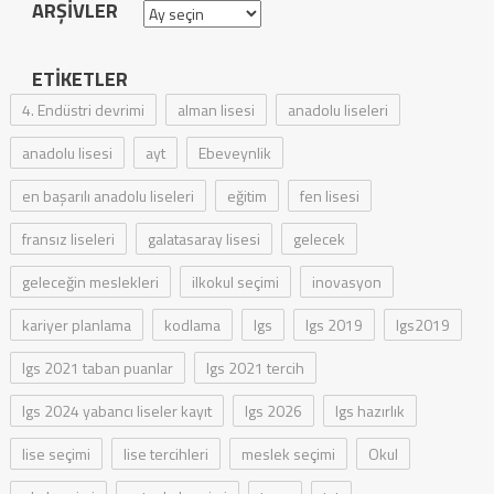
ARŞIVLER
Arşivler
ETIKETLER
4. Endüstri devrimi
alman lisesi
anadolu liseleri
anadolu lisesi
ayt
Ebeveynlik
en başarılı anadolu liseleri
eğitim
fen lisesi
fransız liseleri
galatasaray lisesi
gelecek
geleceğin meslekleri
ilkokul seçimi
inovasyon
kariyer planlama
kodlama
lgs
lgs 2019
lgs2019
lgs 2021 taban puanlar
lgs 2021 tercih
lgs 2024 yabancı liseler kayıt
lgs 2026
lgs hazırlık
lise seçimi
lise tercihleri
meslek seçimi
Okul