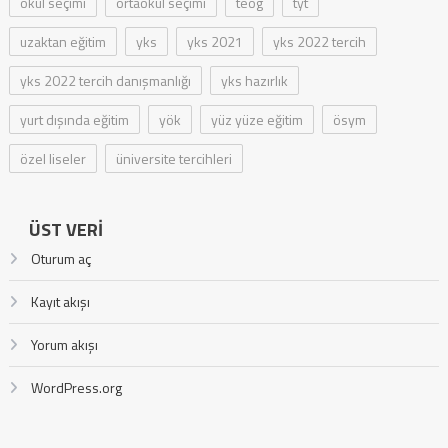
okul seçimi
ortaokul seçimi
teog
tyt
uzaktan eğitim
yks
yks 2021
yks 2022 tercih
yks 2022 tercih danışmanlığı
yks hazırlık
yurt dışında eğitim
yök
yüz yüze eğitim
ösym
özel liseler
üniversite tercihleri
ÜST VERI
Oturum aç
Kayıt akışı
Yorum akışı
WordPress.org