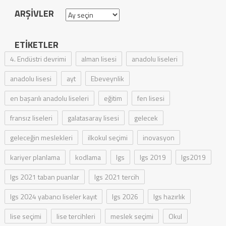
ARŞIVLER
Arşivler
ETIKETLER
4. Endüstri devrimi
alman lisesi
anadolu liseleri
anadolu lisesi
ayt
Ebeveynlik
en başarılı anadolu liseleri
eğitim
fen lisesi
fransız liseleri
galatasaray lisesi
gelecek
geleceğin meslekleri
ilkokul seçimi
inovasyon
kariyer planlama
kodlama
lgs
lgs 2019
lgs2019
lgs 2021 taban puanlar
lgs 2021 tercih
lgs 2024 yabancı liseler kayıt
lgs 2026
lgs hazırlık
lise seçimi
lise tercihleri
meslek seçimi
Okul