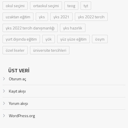
okul seçimi
ortaokul seçimi
teog
tyt
uzaktan eğitim
yks
yks 2021
yks 2022 tercih
yks 2022 tercih danışmanlığı
yks hazırlık
yurt dışında eğitim
yök
yüz yüze eğitim
ösym
özel liseler
üniversite tercihleri
ÜST VERI
Oturum aç
Kayıt akışı
Yorum akışı
WordPress.org