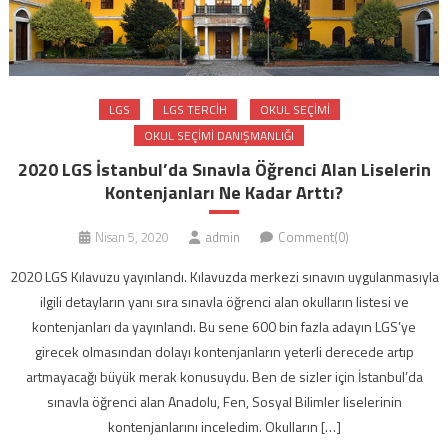
LGS
LGS TERCIH
OKUL SEÇIMI
OKUL SEÇIMI DANIŞMANLIĞI
2020 LGS İstanbul’da Sınavla Öğrenci Alan Liselerin
Kontenjanları Ne Kadar Arttı?
Nisan 5, 2020
admin
Comment(0)
2020 LGS Kılavuzu yayınlandı. Kılavuzda merkezi sınavın uygulanmasıyla
ilgili detayların yanı sıra sınavla öğrenci alan okulların listesi ve
kontenjanları da yayınlandı. Bu sene 600 bin fazla adayın LGS’ye
girecek olmasından dolayı kontenjanların yeterli derecede artıp
artmayacağı büyük merak konusuydu. Ben de sizler için İstanbul’da
sınavla öğrenci alan Anadolu, Fen, Sosyal Bilimler liselerinin
kontenjanlarını inceledim. Okulların […]