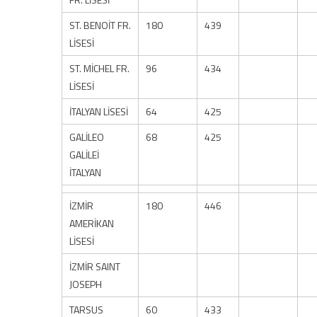
ST. BENOİT FR.
180
439
LİSESİ
ST. MİCHEL FR.
96
434
LİSESİ
İTALYAN LİSESİ
64
425
GALİLEO
68
425
GALİLEİ
İTALYAN
İZMİR
180
446
AMERİKAN
LİSESİ
İZMİR SAINT
JOSEPH
TARSUS
60
433