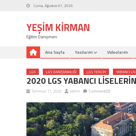
Skip
Cuma, Ağustos 07, 2026
to
content
YEŞIM KIRMAN
Eğitim Danışmanı
Ana Sayfa
Yazılarım
Videolarım
LGS
LGS DANIŞMANLIĞI
LGS TERCIH
YABANCI LI
2020 LGS YABANCI LİSELER
Temmuz 17, 2020
admin
Comment(0)