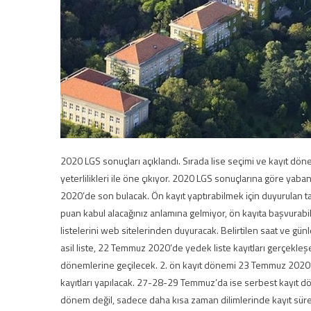
2020 LGS sonuçları açıklandı. Sırada lise seçimi ve kayıt dönem
yeterlilikleri ile öne çıkıyor. 2020 LGS sonuçlarına göre yaban
2020’de son bulacak. Ön kayıt yaptırabilmek için duyurulan 
puan kabul alacağınız anlamına gelmiyor, ön kayıta başvurabil
listelerini web sitelerinden duyuracak. Belirtilen saat ve g
asil liste, 22 Temmuz 2020’de yedek liste kayıtları gerçekleşe
dönemlerine geçilecek. 2. ön kayıt dönemi 23 Temmuz 2020’
kayıtları yapılacak. 27-28-29 Temmuz’da ise serbest kayıt d
dönem değil, sadece daha kısa zaman dilimlerinde kayıt süreç