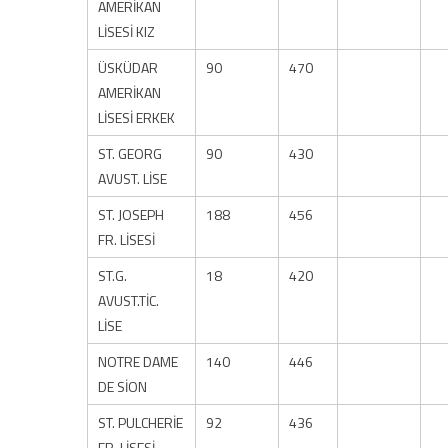
AMERİKAN
LİSESİ KIZ
ÜSKÜDAR
90
470
AMERİKAN
LİSESİ ERKEK
ST. GEORG
90
430
AVUST. LİSE
ST. JOSEPH
188
456
FR. LİSESİ
ST.G.
18
420
AVUST.TİC.
LİSE
NOTRE DAME
140
446
DE SİON
ST. PULCHERİE
92
436
FR. LİSESİ