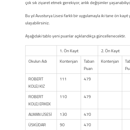
çok sık ziyaret etmek gerekiyor, anlık değişimler yaşanabiliyo
Bu yıl Avusturya Lisesi farklı bir uygulamayla iki tane ön kay
ulaşabilirsiniz.
Aşağıdaki tablo yeni puanlar açıklandıkça güncellenecektir.
1. Ön Kayıt
2. Ön Kayıt
Okulun Adı
Kontenjan
Taban
Kontenjan
Ta
Puan
Pu
ROBERT
111
479
KOLEJ KIZ
ROBERT
110
479
KOLEJ ERKEK
ALMAN LİSESİ
130
470
ÜSKÜDAR
90
470