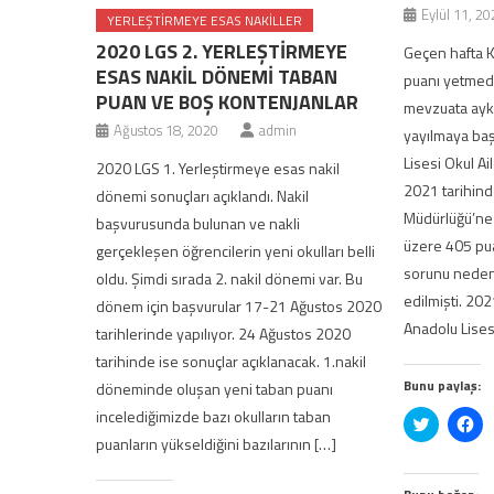
Bunu paylaş:
Twitter
Facebook'ta
üzerinde
paylaşmak
paylaşmak
için
için
tıklayın
tıklayın
(Yeni
(Yeni
pencerede
Bunu beğen:
pencerede
açılır)
açılır)
Yükleniyor...
Tagged
lgs 2020 yabancı liseler kayıt takvimi
,
lgs 2020 yabancı
kontenjan ve taban puanları
İLGINIZI ÇEKEBILECEK YAZILAR