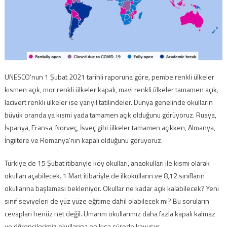
UNESCO’nun 1 Şubat 2021 tarihli raporuna göre, pembe renkli ülkeler
kısmen açık, mor renkli ülkeler kapalı, mavi renkli ülkeler tamamen açık,
lacivert renkli ülkeler ise yarıyıl tatilindeler. Dünya genelinde okulların
büyük oranda ya kısmi yada tamamen açık olduğunu görüyoruz. Rusya,
İspanya, Fransa, Norveç, İsveç gibi ülkeler tamamen açıkken, Almanya,
İngiltere ve Romanya’nın kapalı olduğunu görüyoruz.
Türkiye de 15 Şubat itibariyle köy okulları, anaokulları ile kısmi olarak
okulları açabilecek. 1 Mart itibariyle de ilkokulların ve 8,12.sınıfların
okullarına başlaması bekleniyor. Okullar ne kadar açık kalabilecek? Yeni
sınıf seviyeleri de yüz yüze eğitime dahil olabilecek mi? Bu soruların
cevapları henüz net değil. Umarım okullarımız daha fazla kapalı kalmaz
ve öğrencilerimiz okullarına en kısa sürede kavuşur.