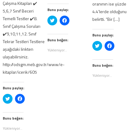
Çalışma Kitapları ✔️
oranının ise yüzde
Bunu paylaş:
5,6,7 Sınıf Beceri
4.4’lerde olduğunu
Temelli Testler ✔️8.
belirtti. “Bir […]
Twitter
Facebook'ta
üzerinde
paylaşmak
Sınıf Çalışma Soruları
paylaşmak
için
için
tıklayın
✔️9,10,11,12. Sınıf
Bunu paylaş:
tıklayın
(Yeni
(Yeni
pencerede
Bunu beğen:
Tekrar Testleri Testlere
pencerede
açılır)
Twitter
Facebook'ta
açılır)
aşağıdaki linkten
üzerinde
paylaşmak
Yükleniyor...
paylaşmak
için
ulaşabilirsiniz.
için
tıklayın
tıklayın
(Yeni
http://odsgm.meb.gov.tr/www/e-
(Yeni
pencerede
Bunu beğen:
pencerede
açılır)
kitaplar/icerik/605
açılır)
Yükleniyor...
Bunu paylaş:
Twitter
Facebook'ta
üzerinde
paylaşmak
paylaşmak
için
için
tıklayın
tıklayın
(Yeni
(Yeni
pencerede
Bunu beğen:
pencerede
açılır)
açılır)
Yükleniyor...