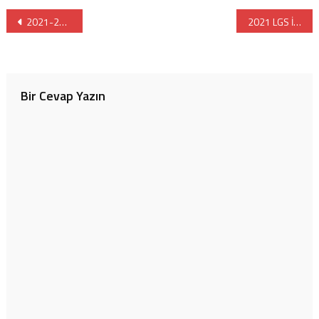
Yazı
2021-2022 Özel Okulların Ücretleri
2021 LGS İSTANBUL ANADOLU / FEN LİSELERİ YÜZDELİK DİLİM VE SIRALAMALARI
gezinmesi
Bir Cevap Yazın