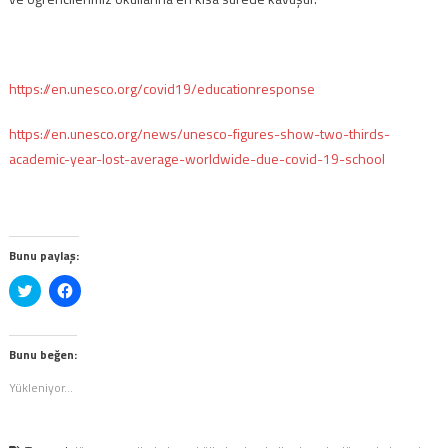
https://en.unesco.org/covid19/educationresponse
https://en.unesco.org/news/unesco-figures-show-two-thirds-
academic-year-lost-average-worldwide-due-covid-19-school
Bunu paylaş:
Twitter
Facebook'ta
üzerinde
paylaşmak
paylaşmak
için
için
tıklayın
tıklayın
(Yeni
(Yeni
pencerede
Bunu beğen:
pencerede
açılır)
açılır)
Yükleniyor...