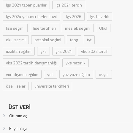
lgs 2021 taban puanlar
lgs 2021 tercih
lgs 2024 yabancı liseler kayıt
lgs 2026
lgs hazırlık
lise seçimi
lise tercihleri
meslek seçimi
Okul
okul seçimi
ortaokul seçimi
teog
tyt
uzaktan eğitim
yks
yks 2021
yks 2022 tercih
yks 2022 tercih danışmanlığı
yks hazırlık
yurt dışında eğitim
yök
yüz yüze eğitim
ösym
özel liseler
üniversite tercihleri
ÜST VERI
Oturum aç
Kayıt akışı