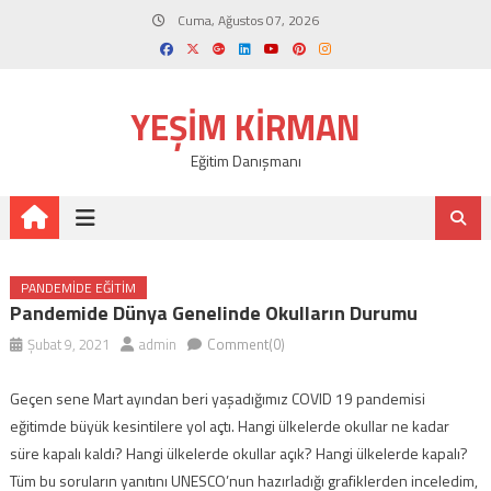
Skip
Cuma, Ağustos 07, 2026
to
content
YEŞIM KIRMAN
Eğitim Danışmanı
PANDEMIDE EĞITIM
Pandemide Dünya Genelinde Okulların Durumu
Şubat 9, 2021
admin
Comment(0)
Geçen sene Mart ayından beri yaşadığımız COVID 19 pandemisi
eğitimde büyük kesintilere yol açtı. Hangi ülkelerde okullar ne kadar
süre kapalı kaldı? Hangi ülkelerde okullar açık? Hangi ülkelerde kapalı?
Tüm bu soruların yanıtını UNESCO’nun hazırladığı grafiklerden inceledim,