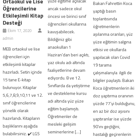
Ortaokul ve Lise
yüze eğitime açılacak
Bakan Fahrettin Koca
Öğrencilerine
ancak sadece okul
yaptığı basın
Etkileşimli Kitap
öncesi ve birinci sınıf
toplantısında
Desteği
öğrencileri okullarına
öğretmenlerin
Ekim 17, 2020
kavuşabilecek.
aşılanma oranları, yüz
admin
Bildiğiniz gibi
yüze eğitimin salgına
anaokulları 1
MEB ortaokul ve lise
etkisi ve okullarda
Haziran’dan beri açıktı,
öğrencileri için
yapılacak olan Covid
yaz okulu adı altında
etkileşimli kitaplar
19 tarama
faaliyetlerine devam
hazırladı. Setin içinde
çalışmalarıyla ilgili de
ediyordu. 8 ve 12.
15 tane E-kitap
bilgiler paylaştı. Bakan
Sınıflarda da yetiştirme
bulunuyor. Kitaplar
Koca öğretmenlerin iki
ve destekleme kursu
5,6,7,8,9,10,11 ve 12.
doz yaptırma oranının
adı altında yüz yüze
sınıf öğrencilerine
yüzde 77’yi bulduğunu,
eğitim başlamıştı.
yönelik olarak
en az bir doz aşısını
Öğretmenler de
hazırlandı. Kitapların
yaptıranlar ise yüzde
mesleki gelişim
başlıklarını aşağıda
90’ını geçtiğini,
seminerlerine […]
bulabilirsiniz. ✔️ LGS
hastalığı geçirenlerin