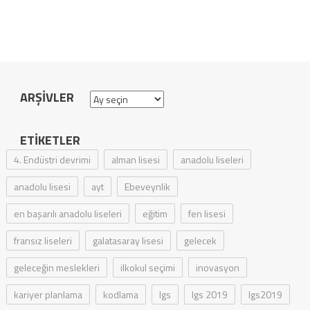
ARŞIVLER
Arşivler
ETIKETLER
4. Endüstri devrimi
alman lisesi
anadolu liseleri
anadolu lisesi
ayt
Ebeveynlik
en başarılı anadolu liseleri
eğitim
fen lisesi
fransız liseleri
galatasaray lisesi
gelecek
geleceğin meslekleri
ilkokul seçimi
inovasyon
kariyer planlama
kodlama
lgs
lgs 2019
lgs2019