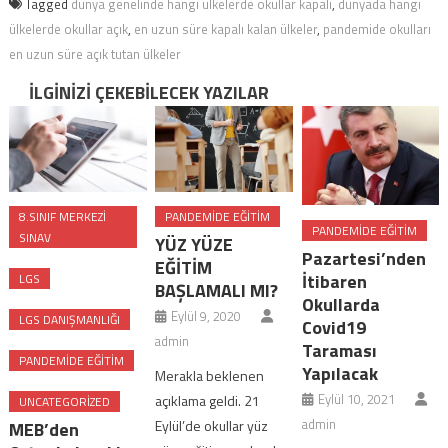
Tagged
dünya genelinde hangi ülkelerde okullar kapalı
,
dünyada hangi
ülkelerde okullar açık
,
en uzun süre kapalı kalan ülkeler
,
pandemide okulları
en uzun süre açık tutan ülkeler
İLGINIZI ÇEKEBILECEK YAZILAR
8.SINIF MERKEZI
PANDEMIDE EĞITIM
PANDEMIDE EĞITIM
SINAV
YÜZ YÜZE
Pazartesi’nden
EĞİTİM
İtibaren
LGS
BAŞLAMALI MI?
Okullarda
Eylül 9, 2020
LGS DANIŞMANLIĞI
Covid19
admin
Taraması
PANDEMIDE EĞITIM
Yapılacak
Merakla beklenen
Eylül 10, 2021
açıklama geldi. 21
UNCATEGORIZED
admin
Eylül’de okullar yüz
MEB’den